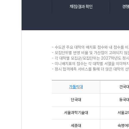
채점/결과 확인
경쟁
- 수도권 주요 대학의 배치표 점수와 내 점수를 비
- 모집단위별 반영 비율 및 가산점이 고려되지 
- 각 대학별 모집군/모집단위는 2027학년도 정
- 미니배치표의 점수는 각 대학별 서열을 의미하지
- 정시 합격예측 서비스를 통해 더 많은 대학의 
가톨릭대
건국
단국대
동국
서울과학기술대
서울교
세종대
숙명여