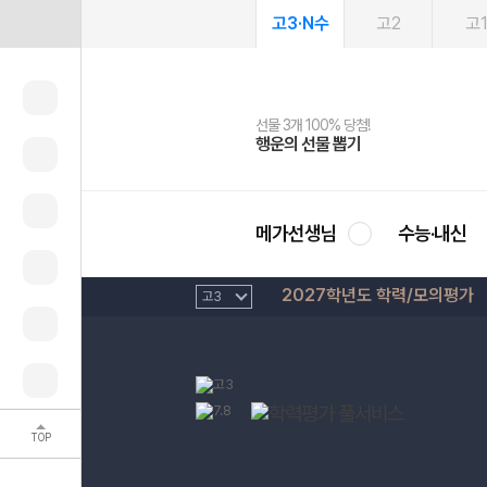
고3·N수
고2
고
선물 3개 100% 당첨!
선물 100% 증정!
여름방학 스터디 캐시백
2027 러셀 단과
스마트러닝앱
메가패스
메가패스 수강생 무료혜택!
사회공헌 캠페인
행운의 선물 뽑기
메가스터디 X 올리브
메가런 썸머스쿨
강사 공개선발
설문 EVENT
3일 무료 체험권
메가클럽 멤버십
희망이룸 메가나눔
영
메가선생님
수능·내신
2027학년도 학력/모의평가
TOP