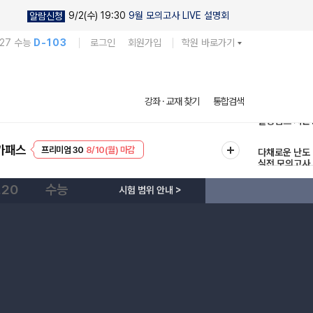
9/2(수) 19:30
9월 모의고사 LIVE 설명회
알람신청
027 수능
D-103
로그인
회원가입
학원 바로가기
현우진의
강좌 · 교재 찾기
통합검색
킬링캠프 시즌
프리미엄 30
8/10(월) 마감
다채로운 난도
가패스
EVENT
8/10(월) 마감
실전 모의고사
.20
수능
시험 범위 안내 >