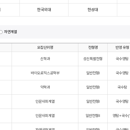
대
한국외대
한성대
자연계열
모집단위명
전형명
반영 유형
신학과
성신특별전형
국수영탐
바이오로직스공학부
일반전형Ⅰ
국수영탐
약학과
일반전형Ⅰ
국수탐
인문사회계열
일반전형Ⅰ
국수영탐
인문사회계열
일반전형Ⅱ
영탐+국수(1
자연공학계열
일반전형Ⅰ
국수영탐