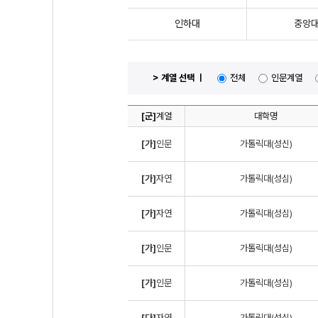
인하대
중앙
> 계열 선택 ㅣ
전체
인문계열
[군]
계열
대학명
[가]
인문
가톨릭대(성신)
[가]
자연
가톨릭대(성심)
[가]
자연
가톨릭대(성심)
[가]
인문
가톨릭대(성심)
[가]
인문
가톨릭대(성심)
[다]
자연
가톨릭대(성심)