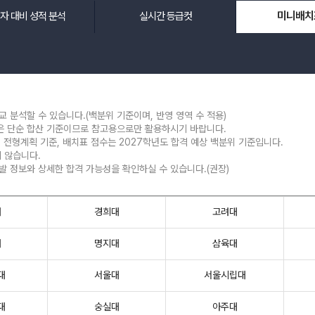
미니배치
자 대비 성적 분석
실시간 등급컷
메가스터디
교 분석할 수 있습니다.(백분위 기준이며, 반영 영역 수 적용)
않은 단순 합산 기준이므로 참고용으로만 활용하시기 바랍니다.
시 전형계획 기준, 배치표 점수는 2027학년도 합격 예상 백분위 기준입니다.
 않습니다.
선발 정보와 상세한 합격 가능성을 확인하실 수 있습니다.(권장)
대
경희대
고려대
대
명지대
삼육대
대
서울대
서울시립대
대
숭실대
아주대