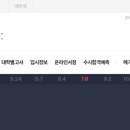
1
대학생
2
대학별고사
입시정보
온라인서점
수시합격예측
메
3.24
5.7
6.4
7.8
9.2
10