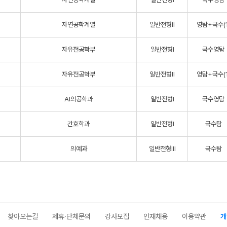
자연공학계열
일반전형Ⅱ
영탐+국수(1
자유전공학부
일반전형Ⅰ
국수영탐
자유전공학부
일반전형Ⅱ
영탐+국수(1
AI의공학과
일반전형Ⅰ
국수영탐
간호학과
일반전형Ⅰ
국수탐
의예과
일반전형Ⅲ
국수탐
찾아오는길
제휴·단체문의
강사모집
인재채용
이용약관
개