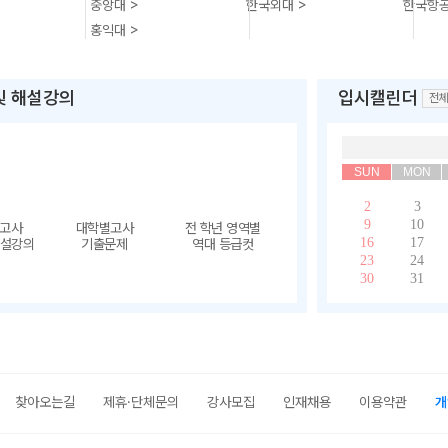
중앙대 >
한국외대 >
한국항공
홍익대 >
및 해설강의
입시캘린더
전체
SUN
MON
2
3
9
10
의고사
대학별고사
전 학년 영역별
16
17
해설강의
기출문제
역대 등급컷
23
24
30
31
찾아오는길
제휴·단체문의
강사모집
인재채용
이용약관
개