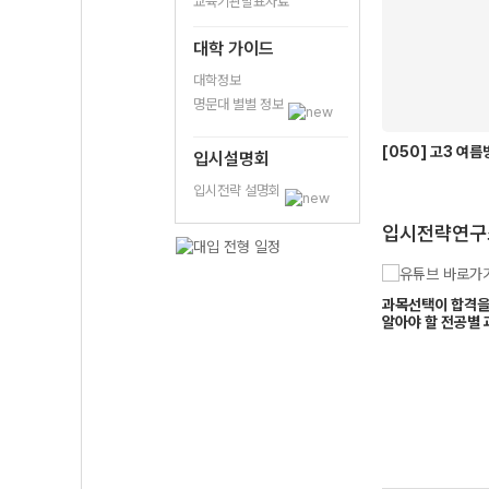
교육기관발표자료
대학 가이드
대학정보
명문대 별별 정보
[050] 고3 여
입시설명회
입시전략 설명회
입시전략연구
고려대
대구가톨릭대
지원, 자연계 1.7등급
2027학년도 중앙대, 이화여대, 서
과목선택이 합격을 
권기범
조경진
합격인데 서울시립대는
울시립대, 경희대, 한국외대 종합전
알아야 할 전공별 
멘토
멘토
는?
형 지원 전략
이면만족이요
조금 이른 100일
9모를 넘어서 수능
표달성*인 사람~!
대학의 합불을 가르는 0.1점
목달장은 수능장에 