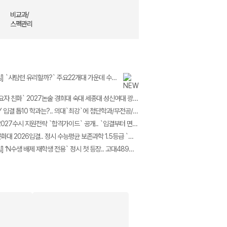
비교과/
스펙관리
[2027대입] `사탐런 유리할까?` 주요22개대 가운데 수시 `사탐런 불가` 서울대 등 6개교 `수능최저 과탐지정`
‘최고의 수요자 친화` 2027논술 경희대 숙대 세종대 성신여대 광운대 5개교.. 모의논술/채점/해설영상/가이드북 4종 제공
2026 SKY 입결 톱10 학과는?.. 의대`최강`에 첨단학과/무전공/경제 약진 ‘다변화 흐름`
가톨릭대 2027수시 지원전략 `합격가이드` 공개.. `입결부터 면접문항 합격사례까지 총망라`
한국전통문화대 2026입결.. 정시 수능평균 보존과학 1.5등급 `최고` 국가유산관리 전통건축/무형유산 톱3
[2028대입] ‘N수생 배제 재학생 전용` 정시 첫 등장.. 고대489명 서강대90명