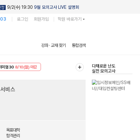
9/2(수) 19:30
9월 모의고사 LIVE 설명회
신청
103
로그인
회원가입
학원 바로가기
현우진의
강좌 · 교재 찾기
통합검색
킬링캠프 시즌1
리미엄 30
8/10(월) 마감
다채로운 난도
실전 모의고사
EVENT
8/10(월) 마감
풀서비스
목표대학
합격관리