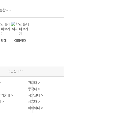
이동합니다.
한양대
이화여대
중앙대
국공립대학
>
경희대 >
>
동국대 >
기술대 >
서울교대 >
 >
세종대 >
>
이화여대 >