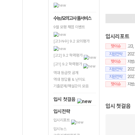
9평이벤트
정
수시성공프로
수능/모의고사 풀서비스
9월 모평 채점 이벤트
입시리포트
[고3·N수] 9.2 모의평가
핫이슈
고3
지원전략
20
[고2] 9.2 학력평가
핫이슈
지방소
[고1] 9.2 학력평가
지원전략
202
역대 등급컷 공개
지원전략
20
역대 정답률 & 난이도
핫이슈
지방
기출문제/해설강의 모음
입시 첫걸음
입시 첫걸음
입시전략
입시리포트
입시뉴스