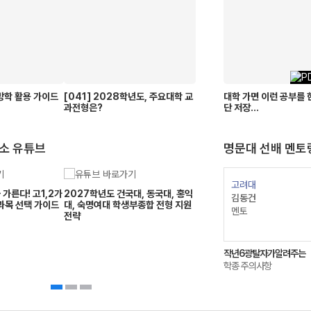
름방학 활용 가이드
[041] 2028학년도, 주요대학 교
대학 가면 이런 공부를 
과전형은?
단 저장...
소 유튜브
명문대 선배 멘토
고려대
고려대
가른다! 고1,2가
2027학년도 건국대, 동국대, 홍익
김지원
김동건
과목 선택 가이드
대, 숙명여대 학생부종합 전형 지원
멘토
멘토
전략
까지
보건정책관리학부!
작년6광탈자가알려주는
뭘 가져갔는가
소개 칼럼~!
학종 주의사항