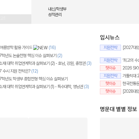
시합격
수시합격
내신/학생부
젝트
고3
고2
성적관리
고1
입시뉴스
메가스터디
, 여름방학 활용 가이드
(16)
지원전략
27학년도 논술전형 핵심 이슈 살펴보기
(2)
지원전략
재 대학 취업연계학과 살펴보기 (2) - 호남, 강원, 충청권
(3)
핫이슈
7 수시 지원 전략은?
(12)
지원전략
27학년도 학생부 종합전형 핵심 이슈 살펴보기
핫이슈
소재 대학 취업연계학과 살펴보기 (1) - 특수대학, 영남권
(3)
핫이슈
명문대 별별 정보