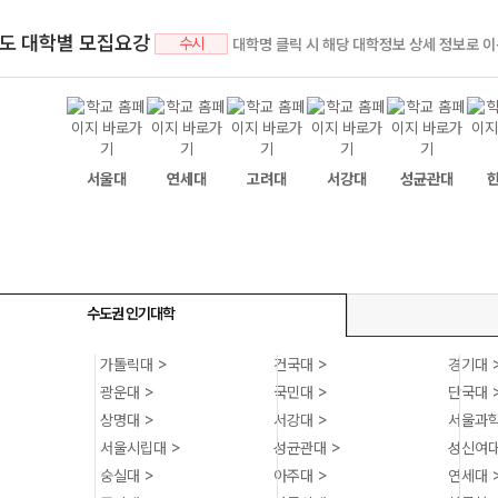
년도 대학별 모집요강
수시
대학명 클릭 시 해당 대학정보 상세 정보로 
서울대
연세대
고려대
서강대
성균관대
수도권 인기대학
가톨릭대 >
건국대 >
경기대 
광운대 >
국민대 >
단국대 
상명대 >
서강대 >
서울과학
서울시립대 >
성균관대 >
성신여대
숭실대 >
아주대 >
연세대 