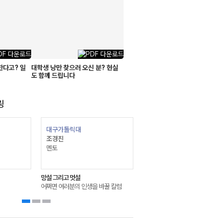
한다고? 일
대학생 낭만 찾으러 오신 분? 현실
도 함께 드립니다
링
대구가톨릭대
조경진
멘토
망설 그리고 멋설
어쩌면 여러분의 인생을 바꿀 칼럼