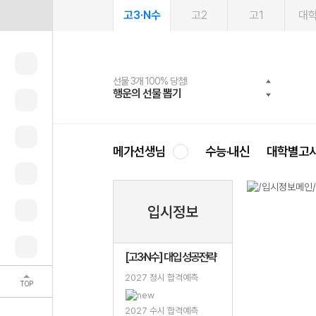
고3·N수
고2
고1
대
선물 3개 100% 당첨!
선물 100% 증정!
여름방학 스터디 캐시백
2027 러셀 단과
스마트러닝앱
메가패스
메가패스 수강생 무료혜택!
사회공헌 캠페인
행운의 선물 뽑기
메가스터디 X 올리브
메가런 썸머스쿨
강사 공개선발
설문 EVENT
3일 무료 체험권
메가클럽 멤버십
희망이룸 메가나눔
영
메가선생님
수능·내신
대학별고
입시정보
[고3·N수] 대입 성공전략
2027 정시 합격예측
TOP
2027 수시 합격예측