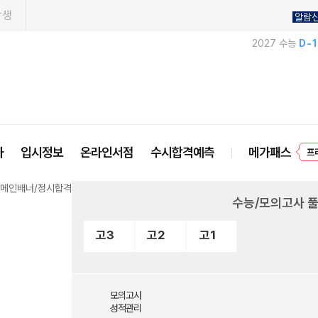
학생
알람
2027 수능
D-
프
사
입시정보
온라인서점
수시합격예측
메가패스
수능/모의고사 
고3
고2
고1
모의고사
성적관리