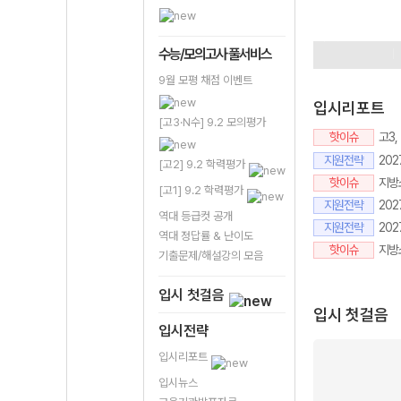
9평이벤트
정
수시성공프로
수능/모의고사 풀서비스
9월 모평 채점 이벤트
입시리포트
[고3·N수] 9.2 모의평가
핫이슈
고3
지원전략
20
[고2] 9.2 학력평가
핫이슈
지방소
[고1] 9.2 학력평가
지원전략
202
역대 등급컷 공개
지원전략
20
역대 정답률 & 난이도
핫이슈
지방
기출문제/해설강의 모음
입시 첫걸음
입시 첫걸음
입시전략
입시리포트
입시뉴스