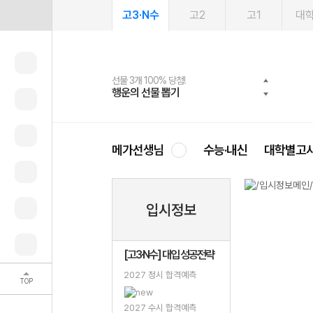
고3·N수
고2
고1
대
선물 3개 100% 당첨!
선물 100% 증정!
여름방학 스터디 캐시백
2027 러셀 단과
스마트러닝앱
메가패스
메가패스 수강생 무료혜택!
사회공헌 캠페인
행운의 선물 뽑기
메가스터디 X 올리브
메가런 썸머스쿨
강사 공개선발
설문 EVENT
3일 무료 체험권
메가클럽 멤버십
희망이룸 메가나눔
영
메가선생님
수능·내신
대학별고
입시정보
[고3·N수] 대입 성공전략
2027 정시 합격예측
TOP
2027 수시 합격예측