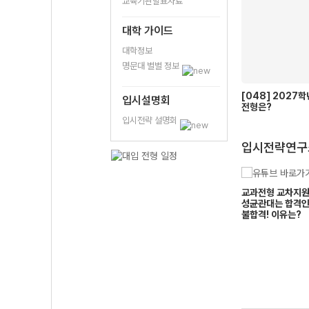
교육기관발표자료
대학 가이드
대학정보
명문대 별별 정보
[048] 2027
입시설명회
전형은?
입시전략 설명회
입시전략연구
대구가톨릭대
성균관대
 수시 교과전형 완벽
2027학년도 교과전형! 건국대, 동
교과전형 교차지원,
조경진
황예린
는 학생들은 이렇게 지
국대, 홍익대, 숙명여대 과거 입시결
성균관대는 합격
멘토
멘토
과로 판단 어렵다!
불합격! 이유는?
가알려주는
망설 그리고 멋설
전수학2등급이면만
어쩌면 여러분의 인생을 바꿀 칼럼
수학 2면 *목표달성*