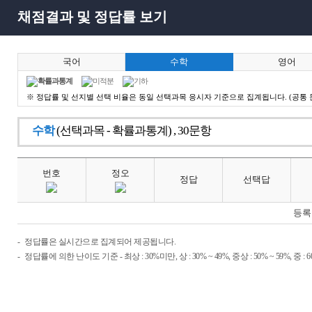
채점결과 및 정답률 보기
국어
수학
영어
확률과통계
미적분
기하
※ 정답률 및 선지별 선택 비율은 동일 선택과목 응시자 기준으로 집계됩니다. (공통 
수학
(선택과목 - 확률과통계) , 30문항
번호
정오
정답
선택답
등록
정답률은 실시간으로 집계되어 제공됩니다.
정답률에 의한 난이도 기준 - 최상 : 30%미만, 상 : 30% ~ 49%, 중상 : 50% ~ 59%, 중 : 60% ~