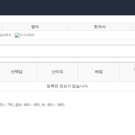
영어
한국사
명과학 II
지구과학 II
선택답
난이도
배점
등록된 정보가 없습니다.
 79%, 중하 : 80% ~ 89%, 하 : 90% ~ 100%