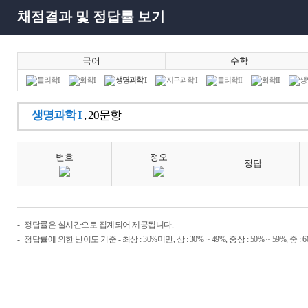
채점결과 및 정답률 보기
국어
수학
물리학I
화학I
생명과학 I
지구과학 I
물리학II
화학II
생
생명과학 I
, 20문항
번호
정오
정답
정답률은 실시간으로 집계되어 제공됩니다.
정답률에 의한 난이도 기준 - 최상 : 30%미만, 상 : 30% ~ 49%, 중상 : 50% ~ 59%, 중 : 60% ~