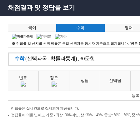
채점결과 및 정답률 보기
국어
수학
영어
확률과통계
미적분
기하
※ 정답률 및 선지별 선택 비율은 동일 선택과목 응시자 기준으로 집계됩니다. (공통 
수학
(선택과목 - 확률과통계) , 30문항
번호
정오
정답
선택답
등록
정답률은 실시간으로 집계되어 제공됩니다.
정답률에 의한 난이도 기준 - 최상 : 30%미만, 상 : 30% ~ 49%, 중상 : 50% ~ 59%, 중 : 60% ~