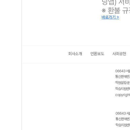
닝앱) 서
※ 환불 
바로가기 >
회사소개
언론보도
사회공헌
보호 관리체계 ISMS 인증획득
인터넷 저작권 지킴이 - 클린사이트
06643 서
통신판매번호
학원설립·운
학습지원센터
copyrigh
06643 서
통신판매번호
학습지원센터