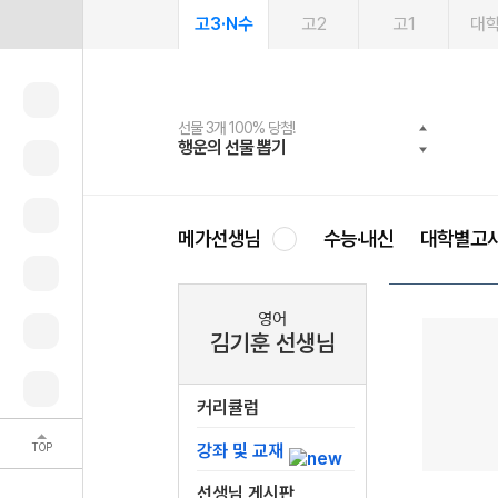
고3·N수
고2
고1
대
선물 3개 100% 당첨!
선물 100% 증정!
여름방학 스터디 캐시백
2027 러셀 단과
스마트러닝앱
메가패스
메가패스 수강생 무료혜택!
사회공헌 캠페인
행운의 선물 뽑기
메가스터디 X 올리브
메가런 썸머스쿨
강사 공개선발
설문 EVENT
3일 무료 체험권
메가클럽 멤버십
희망이룸 메가나눔
영
메가선생님
수능·내신
대학별고
영어
김기훈 선생님
커리큘럼
TOP
강좌 및 교재
선생님 게시판