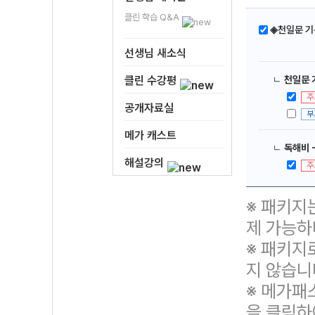
클린 학습 Q&A
◈천일문 기
선생님 새소식
클린 수강평
ㄴ
천일문 기
주
공개자료실
부
메가 캐스트
ㄴ
독해비 
해설강의
주
※ 패키지
제 가능하
※ 패키지
지 않습니
※ 메가패
을 클릭하