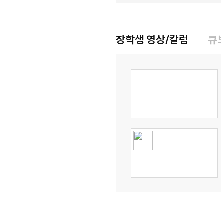
장학생 영상/칼럼
큐