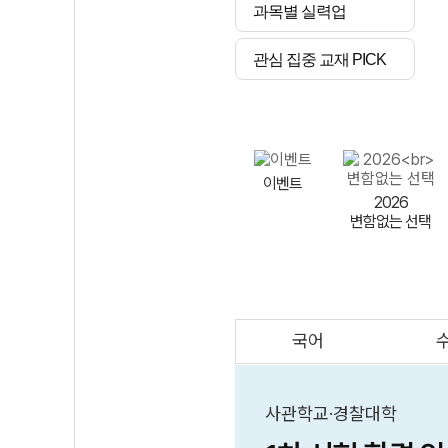
과목별 실력업
관심 집중 교재 PICK
이벤트
2026
변함없는 선택
국어
AI
스마트 매쓰
인테그랄/
큐브/김급식
사관학교·경찰대학