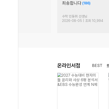
비]
죄송합니다
(186)
 이야기
(3)
 선생님
수학 민동휘 선생님
| 조회 739
2026-08-05 | 조회 10,994
온라인서점
BEST