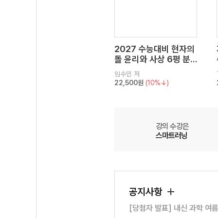
2027 수능대비 현자의
돌 윤리와 사상 6평 분
석서&EBS 수능완성 연
임수민
저
계 N제
22,500원
(10%↓)
강의 수강은
스마트러닝
공지사항
[당첨자 발표] 내신 과학 여