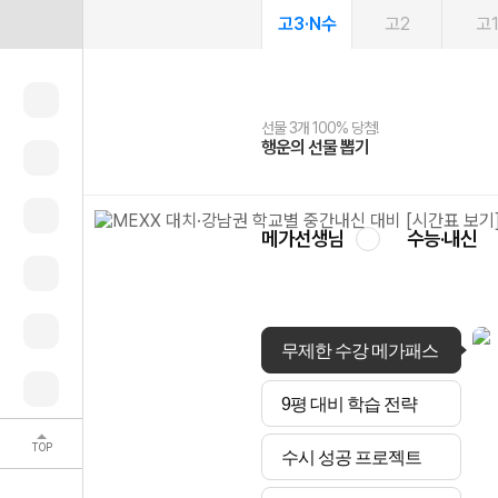
고3·N수
고2
고
선물 3개 100% 당첨!
선물 100% 증정!
여름방학 스터디 캐시백
2027 러셀 단과
스마트러닝앱
메가패스
메가패스 수강생 무료혜택!
사회공헌 캠페인
행운의 선물 뽑기
메가스터디 X 올리브
메가런 썸머스쿨
강사 공개선발
설문 EVENT
3일 무료 체험권
메가클럽 멤버십
희망이룸 메가나눔
영
메가선생님
수능·내신
무제한 수강 메가패스
9평 대비 학습 전략
TOP
수시 성공 프로젝트