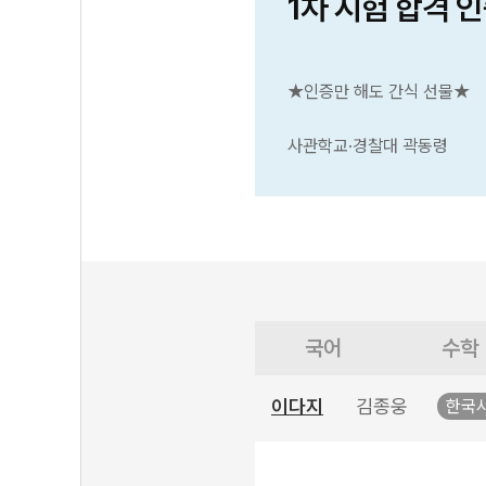
1차 시험 합격 
★인증만 해도 간식 선물★
사관학교·경찰대 곽동령
국어
수학
이다지
김종웅
한국