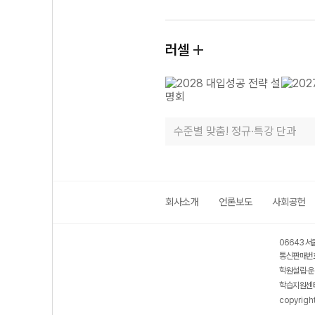
러셀
수준별 맞춤! 정규·특강 단과
회사소개
언론보도
사회공헌
06643 서
통신판매번호
학원설립·운
학습지원센터
copyrigh