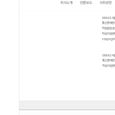
회사소개
언론보도
사회공헌
보호 관리체계 ISMS 인증획득
인터넷 저작권 지킴이 - 클린사이트
06643 서
통신판매번호
학원설립·운
학습지원센터
copyrigh
06643 서
통신판매번호
학습지원센터