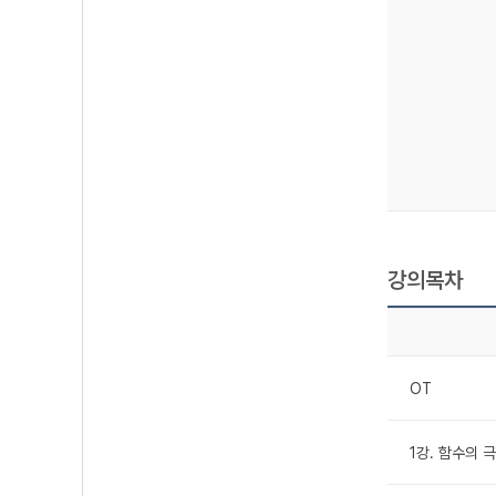
강의목차
OT
1강. 함수의 