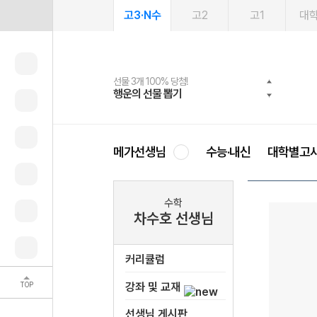
고3·N수
고2
고1
대
선물 3개 100% 당첨!
선물 100% 증정!
여름방학 스터디 캐시백
2027 러셀 단과
스마트러닝앱
메가패스
메가패스 수강생 무료혜택!
사회공헌 캠페인
행운의 선물 뽑기
메가스터디 X 올리브
메가런 썸머스쿨
강사 공개선발
설문 EVENT
3일 무료 체험권
메가클럽 멤버십
희망이룸 메가나눔
영
메가선생님
수능·내신
대학별고
수학
차수호 선생님
커리큘럼
TOP
강좌 및 교재
선생님 게시판