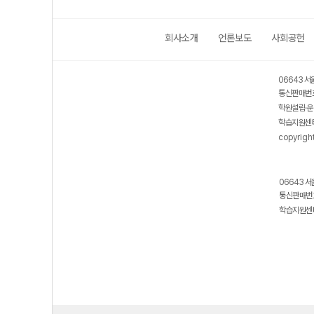
회사소개
언론보도
사회공헌
보호 관리체계 ISMS 인증획득
인터넷 저작권 지킴이 - 클린사이트
06643 서
통신판매번호
학원설립·운
학습지원센터
copyrigh
06643 서
통신판매번호
학습지원센터