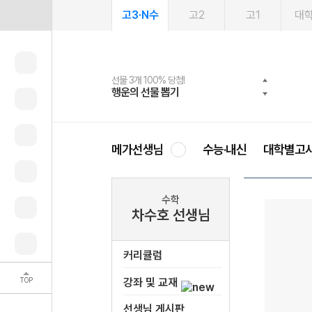
고3·N수
고2
고1
대
선물 3개 100% 당첨!
선물 100% 증정!
여름방학 스터디 캐시백
2027 러셀 단과
스마트러닝앱
메가패스
메가패스 수강생 무료혜택!
사회공헌 캠페인
행운의 선물 뽑기
메가스터디 X 올리브
메가런 썸머스쿨
강사 공개선발
설문 EVENT
3일 무료 체험권
메가클럽 멤버십
희망이룸 메가나눔
영
메가선생님
수능·내신
대학별고
수학
차수호 선생님
커리큘럼
TOP
강좌 및 교재
선생님 게시판