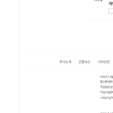
개
회사소개
언론보도
사회공헌
06643 서
통신판매번호
학원설립·운
학습지원센터
copyrigh