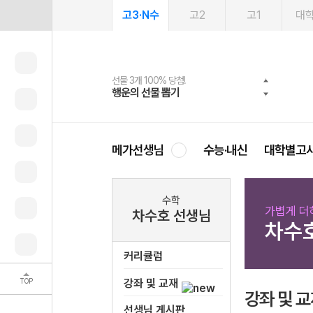
고3·N수
고2
고1
대
선물 3개 100% 당첨!
선물 100% 증정!
여름방학 스터디 캐시백
2027 러셀 단과
스마트러닝앱
메가패스
메가패스 수강생 무료혜택!
사회공헌 캠페인
행운의 선물 뽑기
메가스터디 X 올리브
메가런 썸머스쿨
강사 공개선발
설문 EVENT
3일 무료 체험권
메가클럽 멤버십
희망이룸 메가나눔
영
메가선생님
수능·내신
대학별고
수학
가볍게 더
차수호 선생님
차수
커리큘럼
TOP
강좌 및 교재
강좌 및 
선생님 게시판