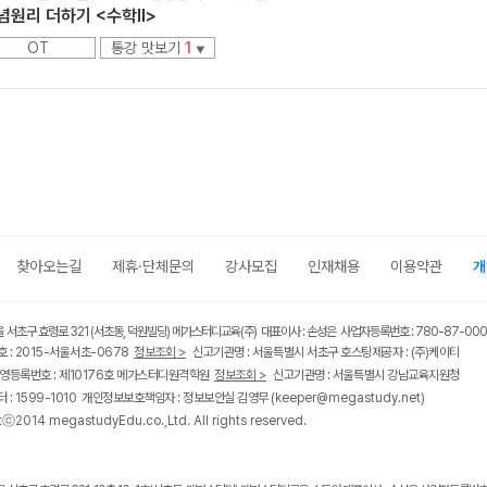
념원리 더하기 <수학ll>
OT
통강 맛보기
1
▼
찾아오는길
제휴·단체문의
강사모집
인재채용
이용약관
개
울 서초구 효령로 321 (서초동, 덕원빌딩) 메가스터디교육(주) 대표이사 : 손성은 사업자등록번호 : 780-87-00
 : 2015-서울서초-0678
정보조회 >
신고기관명 : 서울특별시 서초구 호스팅제공자 : (주)케이티
영등록번호 : 제10176호 메가스터디원격학원
정보조회 >
신고기관명 : 서울특별시 강남교육지원청
 : 1599-1010 개인정보보호책임자 : 정보보안실 김영무
(keeper@megastudy.net)
tⓒ2014 megastudyEdu.co.,Ltd. All rights reserved.