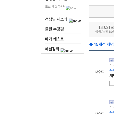
클린 학습 Q&A
선생님 새소식
[고1,2] 
클린 수강평
공통,일반&진
메가 캐스트
◆ 15개정 개
해설강의
완
[고
꼼
차수호
개
완
[고
꼼
차수호