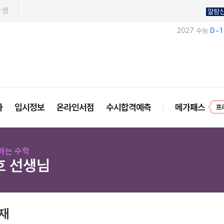
학생
알람
2027 수능
D-
사
입시정보
온라인서점
수시합격예측
메가패스
프
하는 수학
호 선생님
교재