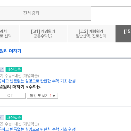
전체강좌
교과서
[고1] 개념원리
[고2] 개념원리
[1
로 선택
공통수학1,2
일반선택, 진로선택
메가스터디
념원리 더하기
강
내신집중
2] 수능+내신 (개념학습)
꼼하고 빈틈없는 설명으로 탄탄한 수학 기초 완성!
념원리 더하기 <수학l>
OT
통강 맛보기
1
▼
강
내신집중
2] 수능+내신 (개념학습)
꼼하고 빈틈없는 설명으로 탄탄한 수학 기초 완성!