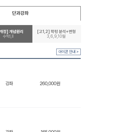
단과강좌
5개정] 개념원리
[고1,2] 학평 분석+변형
수학l,ll
3,6,9,10월
아이콘 안내 >
강좌
260,000원