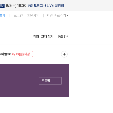
9/2(수) 19:30
9월 모의고사 LIVE 설명회
신청
104
로그인
회원가입
학원 바로가기
강좌 · 교재 찾기
통합검색
EVENT
8/10(월) 마감
리미엄 30
8/10(월) 마감
프로필