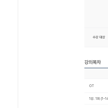
수강 대상
강의목차
OT
1강. 1회 (1~1