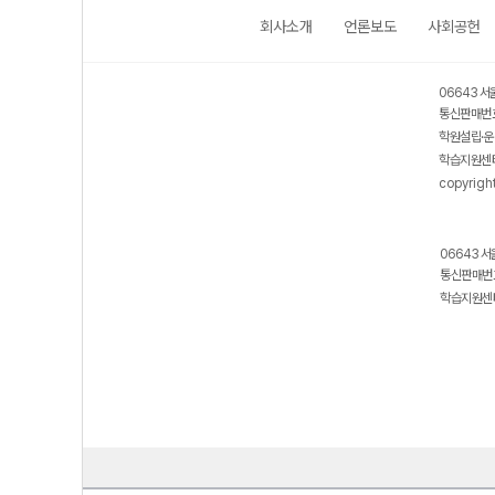
회사소개
언론보도
사회공헌
보호 관리체계 ISMS 인증획득
인터넷 저작권 지킴이 - 클린사이트
06643 서
통신판매번호
학원설립·운
학습지원센터
copyrigh
06643 서
통신판매번호
학습지원센터