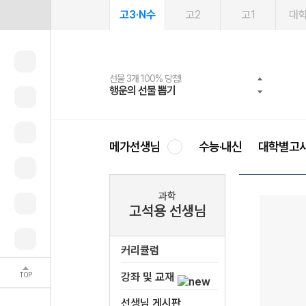
고3·N수
고2
고1
대
선물 3개 100% 당첨!
선물 100% 증정!
여름방학 스터디 캐시백
2027 러셀 단과
스마트러닝앱
메가패스
메가패스 수강생 무료혜택!
사회공헌 캠페인
행운의 선물 뽑기
메가스터디 X 올리브
메가런 썸머스쿨
강사 공개선발
설문 EVENT
3일 무료 체험권
메가클럽 멤버십
희망이룸 메가나눔
영
메가선생님
수능·내신
대학별고
과학
고석용 선생님
커리큘럼
TOP
강좌 및 교재
선생님 게시판