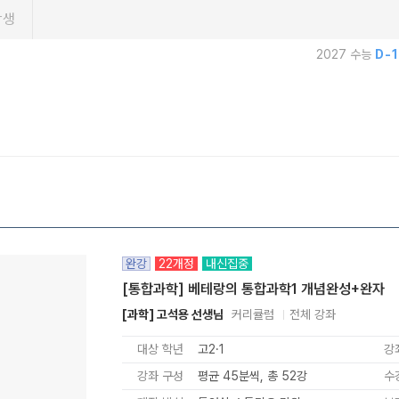
학생
2027 수능
D-
완강
22개정
내신집중
[통합과학] 베테랑의 통합과학1 개념완성+완자
[과학] 고석용 선생님
커리큘럼
전체 강좌
대상 학년
고2·1
강
강좌 구성
평균 45분씩, 총 52강
수