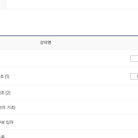
강의명
 (1)
초 (2)
학의 기초)
구성 입자
주론