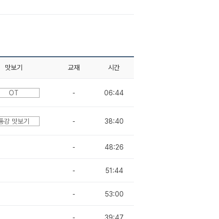
맛보기
교재
시간
OT
-
06:44
통강 맛보기
-
38:40
-
48:26
-
51:44
-
53:00
-
39:47