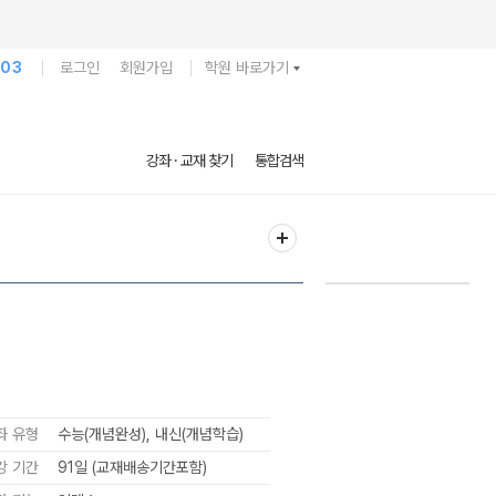
103
로그인
회원가입
학원 바로가기
강좌 · 교재 찾기
통합검색
좌 유형
수능(개념완성), 내신(개념학습)
강 기간
91일 (교재배송기간포함)