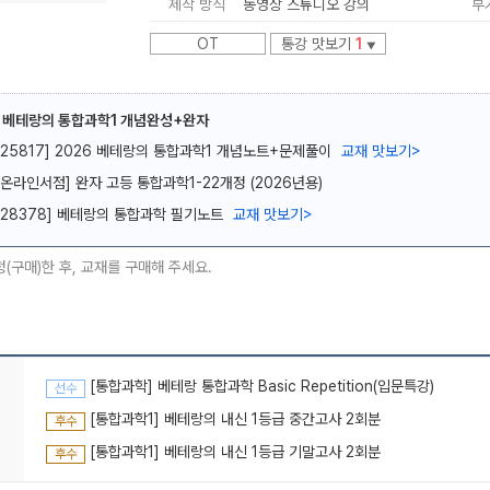
제작 방식
동영상 스튜디오 강의
부
OT
통강 맛보기
1
▼
] 베테랑의 통합과학1 개념완성+완자
[25817] 2026 베테랑의 통합과학1 개념노트+문제풀이
교재 맛보기
>
메가스터디
[온라인서점] 완자 고등 통합과학1-22개정 (2026년용)
[28378] 베테랑의 통합과학 필기노트
교재 맛보기
>
청(구매)한 후, 교재를 구매해 주세요.
[통합과학] 베테랑 통합과학 Basic Repetition(입문특강)
선수
[통합과학1] 베테랑의 내신 1등급 중간고사 2회분
후수
[통합과학1] 베테랑의 내신 1등급 기말고사 2회분
후수