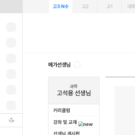
고3·N수
고2
고1
대
메가선생님
과학
고석용 선생님
커리큘럼
TOP
강좌 및 교재
선생님 게시판