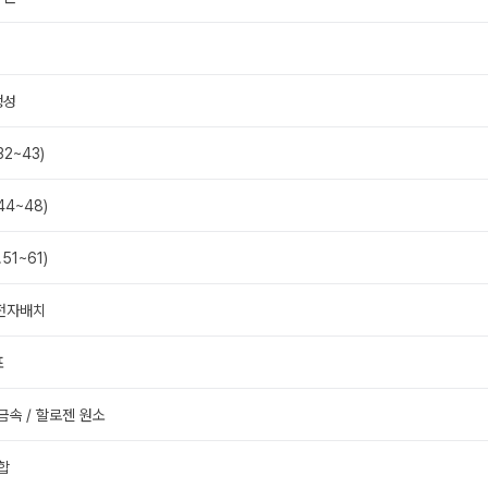
생성
32~43)
44~48)
.51~61)
 전자배치
표
 금속 / 할로젠 원소
결합