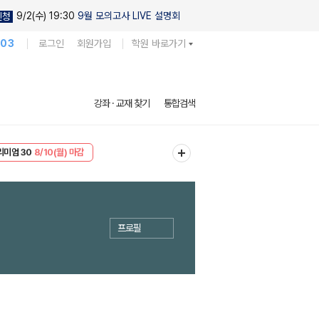
9/2(수) 19:30
9월 모의고사 LIVE 설명회
신청
103
로그인
회원가입
학원 바로가기
강좌 · 교재 찾기
통합검색
리미엄 30
8/10(월) 마감
EVENT
8/10(월) 마감
프로필