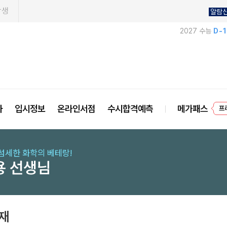
학생
알람
2027 수능
D-
프
사
입시정보
온라인서점
수시합격예측
메가패스
섬세한 화학의 베테랑!
용 선생님
교재