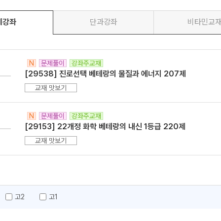
체강좌
단과강좌
비타민교
N
문제풀이
강좌주교재
[29538] 진로선택 베테랑의 물질과 에너지 207제
메가스터디
교재 맛보기
N
문제풀이
강좌주교재
[29153] 22개정 화학 베테랑의 내신 1등급 220제
교재 맛보기
고2
고1