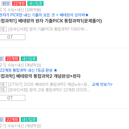
완강
22개정
내신집중
2·1] 수능+내신 (심화적용)
완자가 PICK한 내신 기출의 모든 것 + 베테랑의 강의력★
통합과학1] 베테랑의 완자 기출PICK 통합과학1(문제풀이)
[온라인서점] 완자 기출PICK 통합과학1 1080제-22개정 (2026년용)
교재
OT
강
22개정
내신집중
2·1] 수능+내신 (개념학습)
 22개정 통합과학 내신 1등급 완성 ★
통합과학] 베테랑의 통합과학2 개념완성+완자
[27167] 2026 베테랑의 통합과학2 개념노트+문제풀이
교재 맛보기
>
교재
[온라인서점] 완자 고등 통합과학2-22개정 (2026년용)
교재
OT
강
22개정
내신집중
2·1] 수능+내신 (개념학습)