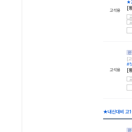
★
[
고석용
완
[고
#
고석용
[
★내신대비 고1
완