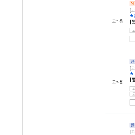
N
[고
★
고석용
[
완
[고
★
[
고석용
완
[고