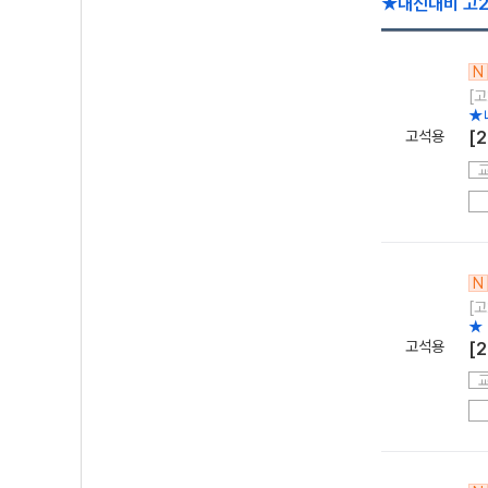
★내신대비 고2
N
[고
★
고석용
[
N
[고
★
고석용
[