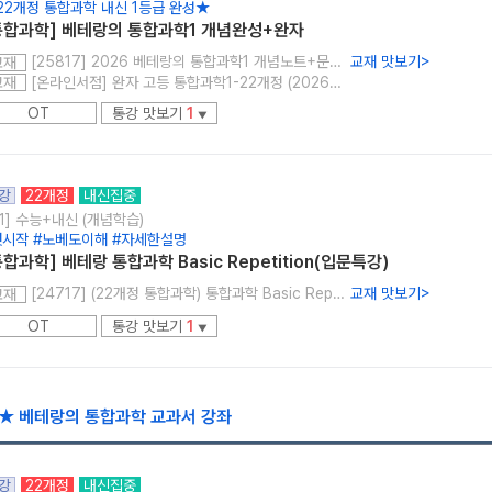
22개정 통합과학 내신 1등급 완성★
통합과학] 베테랑의 통합과학1 개념완성+완자
[25817] 2026 베테랑의 통합과학1 개념노트+문제풀이
교재 맛보기
>
교재
[온라인서점] 완자 고등 통합과학1-22개정 (2026년용)
교재
OT
통강 맛보기
1
▼
강
22개정
내신집중
1] 수능+내신 (개념학습)
첫시작 #노베도이해 #자세한설명
통합과학] 베테랑 통합과학 Basic Repetition(입문특강)
[24717] (22개정 통합과학) 통합과학 Basic Repetition (입문특강)
교재 맛보기
>
교재
OT
통강 맛보기
1
▼
★ 베테랑의 통합과학 교과서 강좌
강
22개정
내신집중