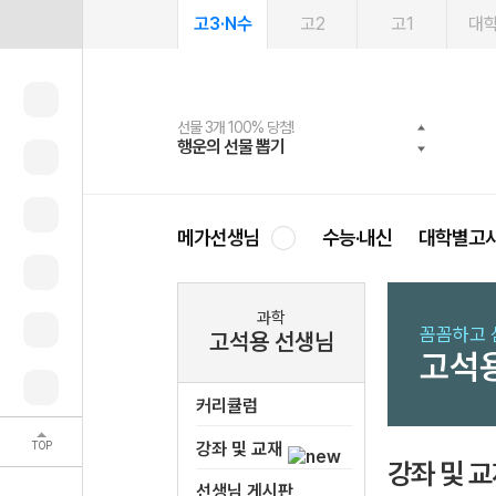
고3·N수
고2
고1
대
선물 3개 100% 당첨!
선물 100% 증정!
여름방학 스터디 캐시백
2027 러셀 단과
스마트러닝앱
메가패스
메가패스 수강생 무료혜택!
사회공헌 캠페인
행운의 선물 뽑기
메가스터디 X 올리브
메가런 썸머스쿨
강사 공개선발
설문 EVENT
3일 무료 체험권
메가클럽 멤버십
희망이룸 메가나눔
영
메가선생님
수능·내신
대학별고
과학
꼼꼼하고 
고석용 선생님
고석
커리큘럼
TOP
강좌 및 교재
강좌 및 
선생님 게시판