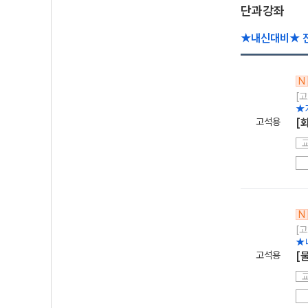
단과강좌
★내신대비★ 진
N
[고
★
고석용
[
N
[고
★
고석용
[