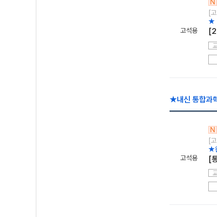
N
[고
★
고석용
[
★내신 통합과
N
[고
★
고석용
[