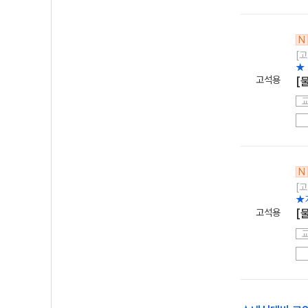
N
[고
★
고석용
[
N
[고
★
고석용
[