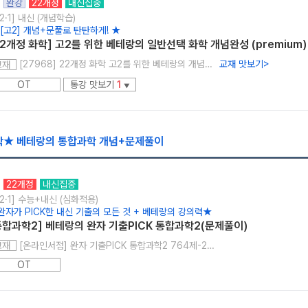
완강
22개정
내신집중
2·1] 내신 (개념학습)
 [고2] 개념+문풀로 탄탄하게! ★
22개정 화학] 고2를 위한 베테랑의 일반선택 화학 개념완성 (premium)
[27968] 22개정 화학 고2를 위한 베테랑의 개념완성
교재 맛보기
>
교재
OT
통강 맛보기
1
▼
학★ 베테랑의 통합과학 개념+문제풀이
22개정
내신집중
2·1] 수능+내신 (심화적용)
완자가 PICK한 내신 기출의 모든 것 + 베테랑의 강의력★
통합과학2] 베테랑의 완자 기출PICK 통합과학2(문제풀이)
[온라인서점] 완자 기출PICK 통합과학2 764제-22개정 (2026년용)
교재
OT