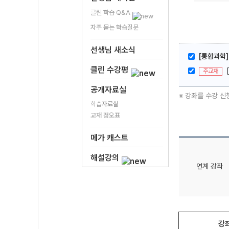
클린 학습 Q&A
자주 묻는 학습질문
선생님 새소식
[통합과학]
클린 수강평
주교재
공개자료실
※ 강좌를 수강 신
학습자료실
교재 정오표
메가 캐스트
해설강의
연계 강좌
강