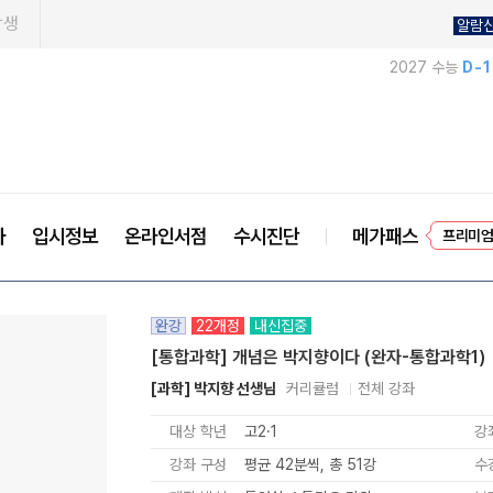
학생
알람
2027 수능
D-
프리미엄
사
입시정보
온라인서점
수시진단
메가패스
EVE
완강
22개정
내신집중
[통합과학] 개념은 박지향이다 (완자-통합과학1)
[과학] 박지향 선생님
커리큘럼
전체 강좌
대상 학년
고2·1
강
강좌 구성
평균 42분씩, 총 51강
수