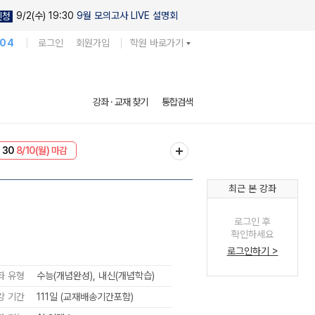
9/2(수) 19:30
9월 모의고사 LIVE 설명회
신청
104
로그인
회원가입
학원 바로가기
강좌 · 교재 찾기
통합검색
 30
8/10(월) 마감
NT
8/10(월) 마감
최근 본 강좌
로그인 후
확인하세요
로그인하기 >
좌 유형
수능(개념완성), 내신(개념학습)
강 기간
111일 (교재배송기간포함)