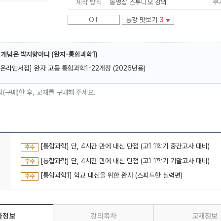
제작 방식
동영상 스튜디오 강의
부
OT
통강 맛보기
3
▼
 개념은 박지향이다 (완자-통합과학1)
[온라인서점] 완자 고등 통합과학1-22개정 (2026년용)
메가스터디
청(구매)한 후, 교재를 구매해 주세요.
[통합과학] 단, 4시간 만에 내신 만점 (고1 1학기 중간고사 대비)
후수
[통합과학] 단, 4시간 만에 내신 만점 (고1 1학기 기말고사 대비)
후수
[통합과학1] 학교 내신을 위한 완자 (스피드한 실력편)
후수
좌정보
강의목차
교재정보