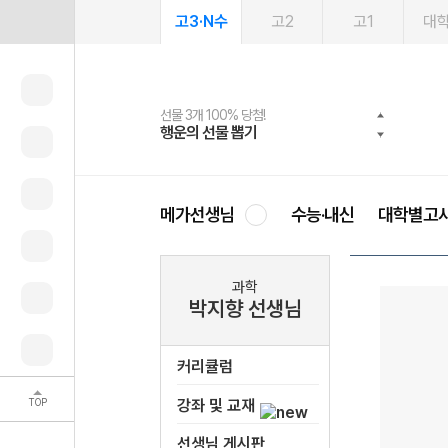
고3·N수
고2
고1
대
선물 3개 100% 당첨!
선물 100% 증정!
여름방학 스터디 캐시백
2027 러셀 단과
스마트러닝앱
메가패스
메가패스 수강생 무료혜택!
사회공헌 캠페인
행운의 선물 뽑기
메가스터디 X 올리브
메가런 썸머스쿨
강사 공개선발
설문 EVENT
3일 무료 체험권
메가클럽 멤버십
희망이룸 메가나눔
영
메가선생님
수능·내신
대학별고
과학
박지향 선생님
커리큘럼
TOP
강좌 및 교재
선생님 게시판