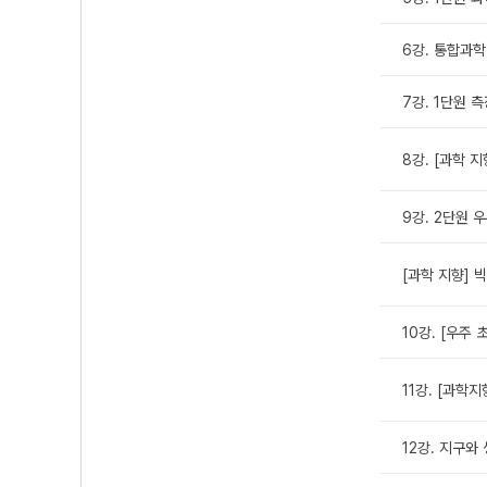
6강. 통합과학
7강. 1단원 
8강. [과학 
9강. 2단원 
[과학 지향] 
10강. [우주
11강. [과학
12강. 지구와