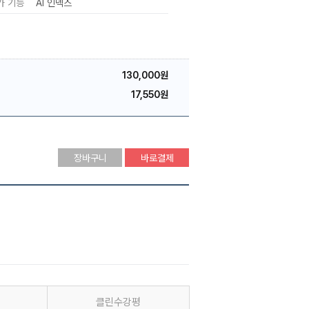
가 기능
AI 인덱스
130,000원
17,550원
장바구니
바로결제
클린수강평