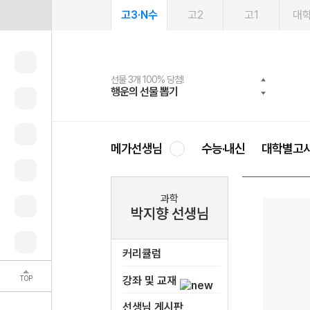
고3·N수
고2
고1
대
선물 3개 100% 당첨!
선물 100% 증정!
여름방학 스터디 캐시백
2027 러셀 단과
스마트러닝앱
메가패스
메가패스 수강생 무료혜택!
사회공헌 캠페인
행운의 선물 뽑기
메가스터디 X 올리브
메가런 썸머스쿨
강사 공개선발
설문 EVENT
3일 무료 체험권
메가클럽 멤버십
희망이룸 메가나눔
영
메가선생님
수능·내신
대학별고
과학
박지향 선생님
커리큘럼
TOP
강좌 및 교재
선생님 게시판