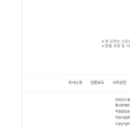
※ 본 강좌는 스
※ 환불 규정 및 
회사소개
언론보도
사회공헌
보호 관리체계 ISMS 인증획득
인터넷 저작권 지킴이 - 클린사이트
06643 서
통신판매번호
학원설립·운
학습지원센터
copyrigh