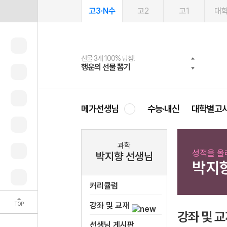
고3·N수
고2
고1
대
선물 3개 100% 당첨!
선물 100% 증정!
여름방학 스터디 캐시백
2027 러셀 단과
스마트러닝앱
메가패스
메가패스 수강생 무료혜택!
사회공헌 캠페인
행운의 선물 뽑기
메가스터디 X 올리브
메가런 썸머스쿨
강사 공개선발
설문 EVENT
3일 무료 체험권
메가클럽 멤버십
희망이룸 메가나눔
영
메가선생님
수능·내신
대학별고
과학
성적을 올
박지향 선생님
박지
커리큘럼
TOP
강좌 및 교재
강좌 및 
선생님 게시판