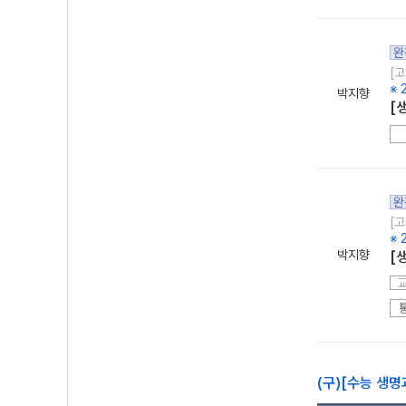
완
[고
※ 
박지향
[
완
[고
※ 
박지향
[
(구)[수능 생