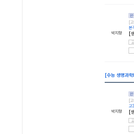
완
[고
본
박지향
[
[수능 생명과학l
완
[고
고
박지향
[