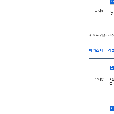
학
[
박지향
[
※ 학원강좌 신
메가스터디 러
학
[
박지향
<
전
학