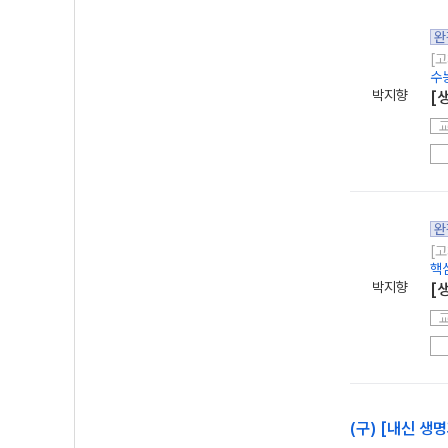
완
[고
수
박지향
[
완
[고
핵
박지향
[
(구) [내신 생