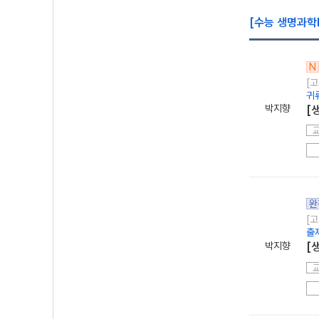
[수능 생명과학
N
[고
귀
박지향
[
완
[고
출
박지향
[