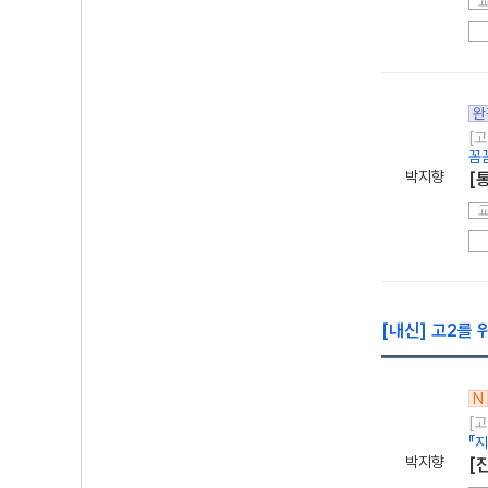
완
[고
꼼
박지향
[
[내신] 고2를
N
[고
『
박지향
[