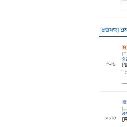
[통합과학] 완
N
[고
효
박지향
[
완
[고
꼼
박지향
[