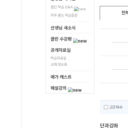
클린 학습 Q&A
전
자주 묻는 학습질문
선생님 새소식
클린 수강평
공개자료실
학습자료실
교재 정오표
메가 캐스트
해설강의
고3·N수
단과강좌