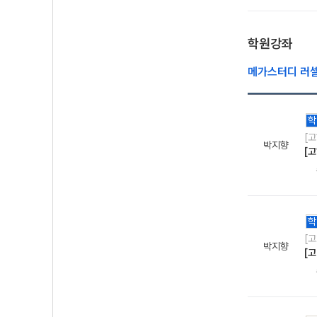
학원강좌
메가스터디 러
학
[
박지향
[
학
[
박지향
[고