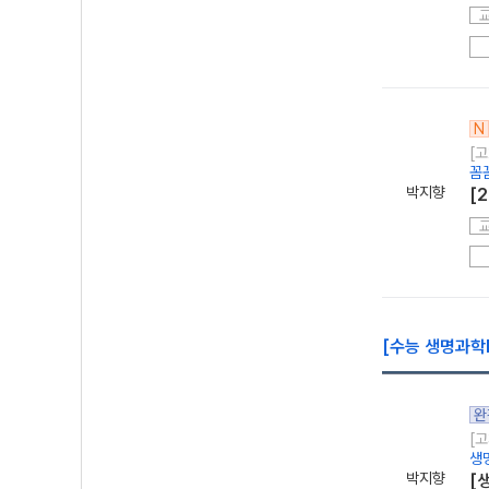
N
[고
꼼
박지향
[
[수능 생명과학
완
[고
생
박지향
[