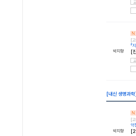
N
[고
『
박지향
[
[내신 생명과학
N
[고
약
박지향
[