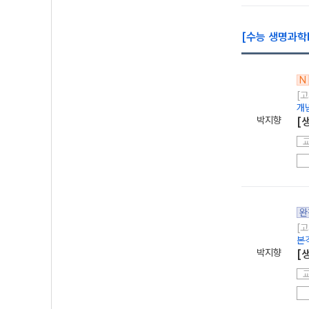
[수능 생명과학
N
[고
개
박지향
[
완
[고
본
박지향
[