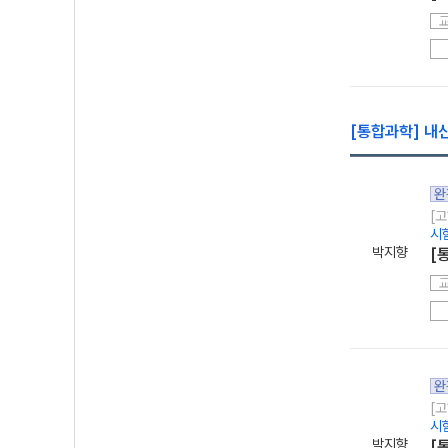
[통합과학] 내신
완
[고
시
박지향
[
완
[고
시
박지향
[