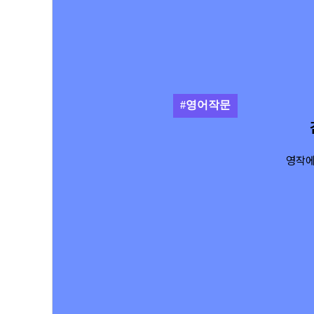
#생활수학
선생님
 발표]
띠부
점 받는 법!
빵
#영어작문
생님
평가]
하는군요?
영작에