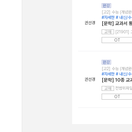
완강
[고2] 수능 (개념완
#자세한 # 내신/
권선경
[문학] 교과서 
[21901
교재
OT
완강
[고2] 수능 (개념완
#자세한 # 내신/
권선경
[문학] 10종 
전범위파
교재
OT