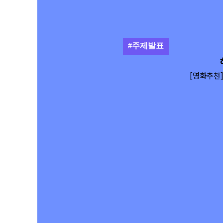
#주제발표
선생님
대비!
[영화추천
 독후감 쓰기