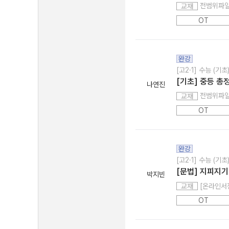
전범위파
교재
OT
완강
[고2·1] 수능 (기초
[기초] 중등 총
나연진
전범위파
교재
OT
완강
[고2·1] 수능 (기초
[문법] 지피지기
박지빈
[온라인서점
교재
OT