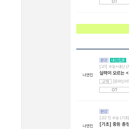
OT
완강
내신집중
[고1] 수능+내신 
실력이 오르는 <
나연진
[온라인서점
교재
OT
완강
[고2·1] 수능 (기초
[기초] 중등 총
나연진