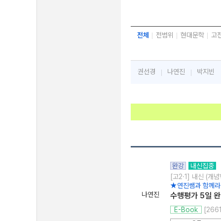
전체
전범위
현대문학
고
권선경
나연진
박지빈
완강
내신집중
[고2·1] 내신 (개
★연진쌤과 함께라
나연진
수행평가 5일 
[26
E-Book