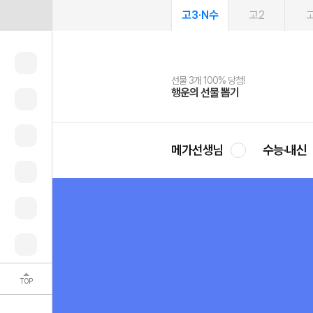
고3·N수
고2
고
선물 3개 100% 당첨!
선물 100% 증정!
여름방학 스터디 캐시백
2027 러셀 단과
스마트러닝앱
메가패스
메가패스 수강생 무료혜택!
사회공헌 캠페인
행운의 선물 뽑기
메가스터디 X 올리브
메가런 썸머스쿨
강사 공개선발
설문 EVENT
3일 무료 체험권
메가클럽 멤버십
희망이룸 메가나눔
영
메가선생님
수능·내신
TOP