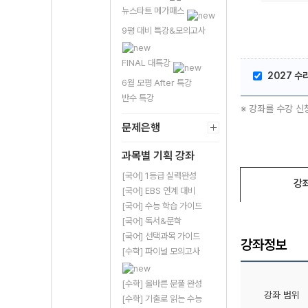
뉴스타트 메가패스
9평 대비 특강&모의고사
FINAL 대특강
2027 수
6월 모평 After 특강
반수 특강
※ 강좌를 수강 신
문제은행
과목별 기획 강좌
[국어] 1등급 실력완성
강
[국어] EBS 연계 대비
[국어] 수능 학습 가이드
[국어] 독서&문학
[국어] 선택과목 가이드
강좌정보
[수학] 파이널 모의고사
[수학] 올바른 문풀 완성
강좌 범위
[수학] 기출로 읽는 수능