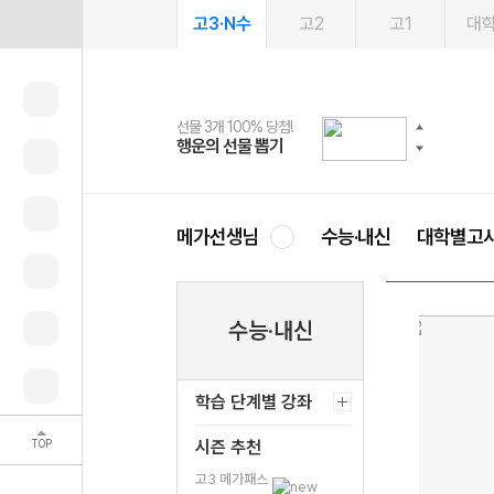
고3·N수
고2
고1
대
선물 3개 100% 당첨!
선물 100% 증정!
여름방학 스터디 캐시백
2027 러셀 단과
스마트러닝앱
메가패스
메가패스 수강생 무료혜택!
사회공헌 캠페인
행운의 선물 뽑기
메가스터디 X 올리브
메가런 썸머스쿨
강사 공개선발
설문 EVENT
3일 무료 체험권
메가클럽 멤버십
희망이룸 메가나눔
영
메가선생님
수능·내신
대학별고
수능·내신
학습 단계별 강좌
TOP
시즌 추천
고3 메가패스