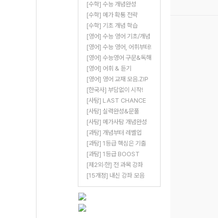
[수학] 수능 개념완성
[수학] 메가 확통 전략
[수학] 기초 개념 학습
[영어] 수능 영어 기초/개념
[영어] 수능 영어, 어휘부터!
[영어] 수능영어 구문&독해
[영어] 어휘 & 듣기
[영어] 영어 교재 모음.ZIP
[한국사] 부담없이 시작!
[사탐] LAST CHANCE
[사탐] 실력완성&문풀
[사탐] 메가사탐 개념완성
[과탐] 개념부터 레벨업
[과탐] 1등급 핵심은 기출
[과탐] 1등급 BOOST
[제2외·한] 전 과목 강좌
[15개정] 내신 강좌 모음