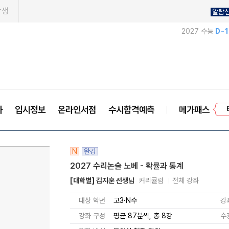
학생
알람
2027 수능
D-
사
입시정보
온라인서점
수시합격예측
메가패스
프
N
완강
2027 수리논술 노베 - 확률과 통계
[대학별] 김지훈 선생님
커리큘럼
전체 강좌
대상 학년
고3·N수
강
강좌 구성
평균 87분씩, 총 8강
수