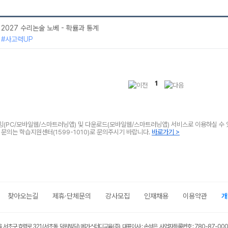
2027 수리논술 노베 - 확률과 통계
#사고력UP
1
리밍(PC/모바일웹/스마트러닝앱) 및 다운로드(모바일웹/스마트러닝앱) 서비스로 이용하실 수 
타 문의는 학습지원센터(1599-1010)로 문의주시기 바랍니다.
바로가기 >
찾아오는길
제휴·단체문의
강사모집
인재채용
이용약관
개
울 서초구 효령로 321 (서초동, 덕원빌딩) 메가스터디교육(주) 대표이사 : 손성은 사업자등록번호 : 780-87-00