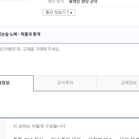
제작 방식
동영상 현장 강의
통강 맛보기
1
▼
리논술 노베 - 확률과 통계
메가스터디
청(구매)한 후, 교재를 구매해 주세요.
좌정보
강의목차
교재정보
이 강좌는 이렇게 구성됩니다