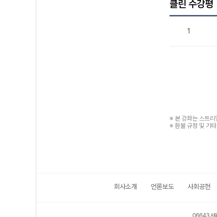
클린 수강평
1
※ 본 강좌는 스트
※ 환불 규정 및 기
회사소개
언론보도
사회공헌
06643 서