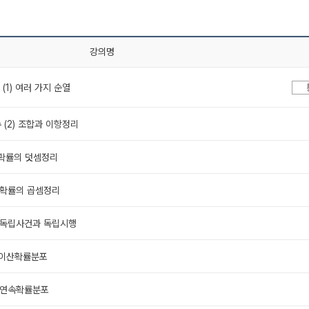
강의명
 (1) 여러 가지 순열
수 (2) 조합과 이항정리
) 확률의 덧셈정리
2) 확률의 곱셈정리
3) 독립사건과 독립시행
) 이산확률분포
2) 연속확률분포