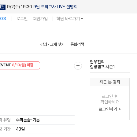
9/2(수) 19:30
9월 모의고사 LIVE 설명회
신청
103
로그인
회원가입
학원 바로가기
다채로운 난도
강좌 · 교재 찾기
통합검색
실전 모의고사
EVENT
8/10(월) 마감
현우진의
리미엄 30
8/10(월) 마감
킬링캠프 시즌1
최근 본 강좌
로그인 후
확인하세요
로그인하기 >
좌 유형
수리논술-기본
강 기간
43일