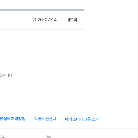
2026-07-14
방*석
있습니다.
인정보처리방침
학습지원센터
메가스터디그룹 소개
034
서비스 가입사실 확인