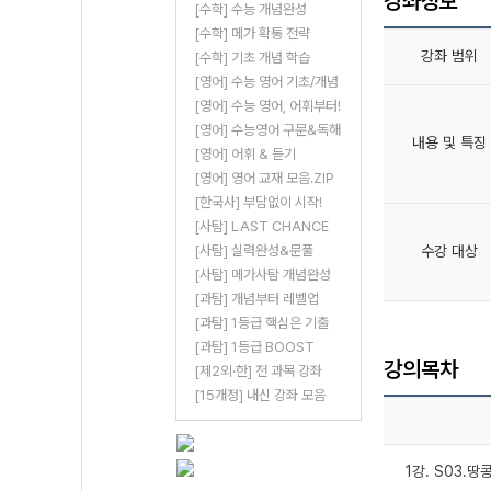
강좌정보
[수학] 수능 개념완성
[수학] 메가 확통 전략
강좌 범위
[수학] 기초 개념 학습
[영어] 수능 영어 기초/개념
[영어] 수능 영어, 어휘부터!
[영어] 수능영어 구문&독해
내용 및 특징
[영어] 어휘 & 듣기
[영어] 영어 교재 모음.ZIP
[한국사] 부담없이 시작!
[사탐] LAST CHANCE
[사탐] 실력완성&문풀
수강 대상
[사탐] 메가사탐 개념완성
[과탐] 개념부터 레벨업
[과탐] 1등급 핵심은 기출
[과탐] 1등급 BOOST
강의목차
[제2외·한] 전 과목 강좌
[15개정] 내신 강좌 모음
1강. S03.땅