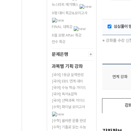
뉴스타트 메가패스
9평 대비 특강&모의고사
심심풀이 
FINAL 대특강
6월 모평 After 특강
※ 강좌를 수강 신
반수 특강
문제은행
과목별 기획 강좌
[국어] 1등급 실력완성
연계 강좌
[국어] EBS 연계 대비
[국어] 수능 학습 가이드
[국어] 독서&문학
[국어] 선택과목 가이드
강
[수학] 파이널 모의고사
[수학] 올바른 문풀 완성
[수학] 기출로 읽는 수능