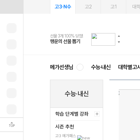
고3·N수
고2
고1
대
선물 3개 100% 당첨!
선물 100% 증정!
여름방학 스터디 캐시백
2027 러셀 단과
스마트러닝앱
메가패스
메가패스 수강생 무료혜택!
사회공헌 캠페인
행운의 선물 뽑기
메가스터디 X 올리브
메가런 썸머스쿨
강사 공개선발
설문 EVENT
3일 무료 체험권
메가클럽 멤버십
희망이룸 메가나눔
영
메가선생님
수능·내신
대학별고
수능·내신
학습 단계별 강좌
TOP
시즌 추천
고3 메가패스