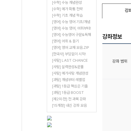
[수학] 수능 개념완성
[수학] 메가 확통 전략
강
[수학] 기초 개념 학습
[영어] 수능 영어 기초/개념
[영어] 수능 영어, 어휘부터!
[영어] 수능영어 구문&독해
강좌정보
[영어] 어휘 & 듣기
[영어] 영어 교재 모음.ZIP
[한국사] 부담없이 시작!
[사탐] LAST CHANCE
강좌 범위
[사탐] 실력완성&문풀
[사탐] 메가사탐 개념완성
[과탐] 개념부터 레벨업
[과탐] 1등급 핵심은 기출
[과탐] 1등급 BOOST
[제2외·한] 전 과목 강좌
[15개정] 내신 강좌 모음