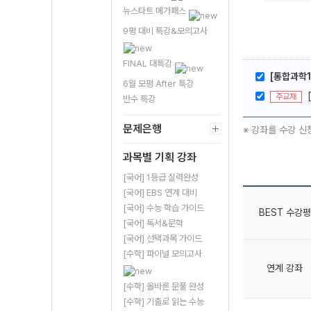
뉴스타트 메가패스
9평 대비 특강&모의고사
FINAL 대특강
[통합과학1
6월 모평 After 특강
주교재
반수 특강
문제은행
※ 강좌를 수강 신
과목별 기획 강좌
[국어] 1등급 실력완성
[국어] EBS 연계 대비
[국어] 수능 학습 가이드
BEST 수강평
[국어] 독서&문학
[국어] 선택과목 가이드
[수학] 파이널 모의고사
연계 강좌
[수학] 올바른 문풀 완성
[수학] 기출로 읽는 수능