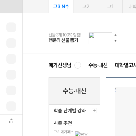
고3·N수
고2
고1
대
선물 3개 100% 당첨!
선물 100% 증정!
여름방학 스터디 캐시백
2027 러셀 단과
스마트러닝앱
메가패스
메가패스 수강생 무료혜택!
사회공헌 캠페인
행운의 선물 뽑기
메가스터디 X 올리브
메가런 썸머스쿨
강사 공개선발
설문 EVENT
3일 무료 체험권
메가클럽 멤버십
희망이룸 메가나눔
영
메가선생님
수능·내신
대학별고
수능·내신
학습 단계별 강좌
TOP
시즌 추천
고3 메가패스