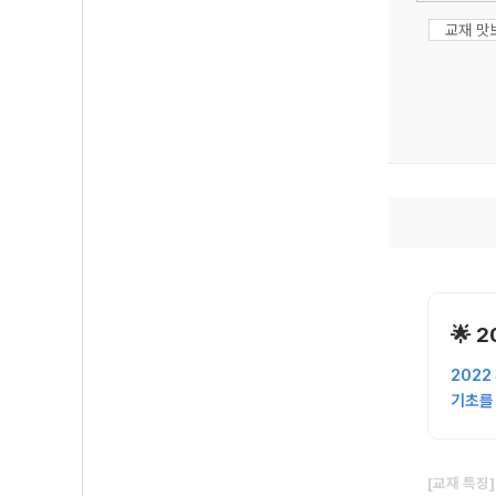
교재 맛
🌟 
202
기초를
[교재 특징