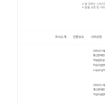
※ 본 강좌는 스트
※ 환불 규정 및 기
회사소개
언론보도
사회공헌
06643 서
통신판매번호
학원설립·운
학습지원센터
copyrigh
06643 서
통신판매번호
학습지원센터