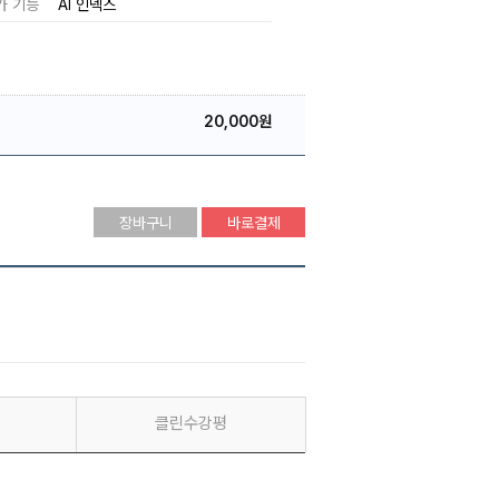
가 기능
AI 인덱스
20,000원
장바구니
바로결제
클린수강평