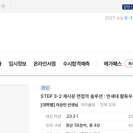
학생
알람
2027 수능
D-
사
입시정보
온라인서점
수시합격예측
메가패스
프
완강
STEP 3-2 제시문 면접의 솔루션 : 연세대 활동
[대학별] 이승민 선생님
커리큘럼
전체 강좌
대상 학년
고3·2·1
강
강좌 구성
평균 58분씩, 총 4강
수