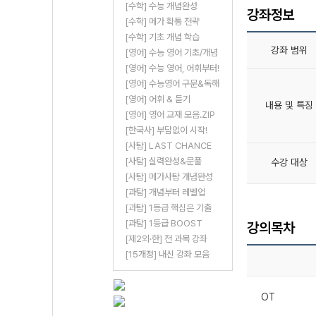
[수학] 수능 개념완성
강좌정보
[수학] 메가 확통 전략
[수학] 기초 개념 학습
강좌 범위
[영어] 수능 영어 기초/개념
[영어] 수능 영어, 어휘부터!
[영어] 수능영어 구문&독해
[영어] 어휘 & 듣기
내용 및 특징
[영어] 영어 교재 모음.ZIP
[한국사] 부담없이 시작!
[사탐] LAST CHANCE
[사탐] 실력완성&문풀
수강 대상
[사탐] 메가사탐 개념완성
[과탐] 개념부터 레벨업
[과탐] 1등급 핵심은 기출
[과탐] 1등급 BOOST
강의목차
[제2외·한] 전 과목 강좌
[15개정] 내신 강좌 모음
OT