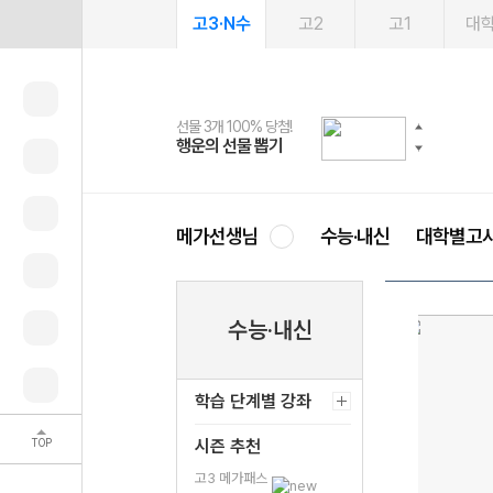
고3·N수
고2
고1
대
선물 3개 100% 당첨!
선물 100% 증정!
여름방학 스터디 캐시백
2027 러셀 단과
스마트러닝앱
메가패스
메가패스 수강생 무료혜택!
사회공헌 캠페인
행운의 선물 뽑기
메가스터디 X 올리브
메가런 썸머스쿨
강사 공개선발
설문 EVENT
3일 무료 체험권
메가클럽 멤버십
희망이룸 메가나눔
영
메가선생님
수능·내신
대학별고
수능·내신
학습 단계별 강좌
TOP
시즌 추천
고3 메가패스