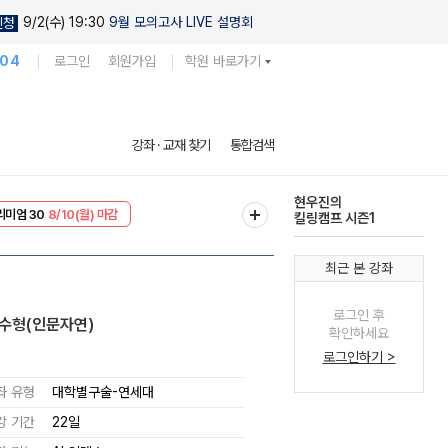
9/2(수) 19:30
9월 모의고사 LIVE 설명회
신청
104
로그인
회원가입
학원 바로가기
현우진의
강좌 · 교재 찾기
통합검색
킬링캠프 시즌1
EVENT
8/10(월) 마감
다채로운 난도
리미엄 30
8/10(월) 마감
실전 모의고사
최근 본 강좌
로그인 후
우수형(인문자연)
확인하세요
로그인하기 >
좌 유형
대학별구술-연세대
강 기간
22일