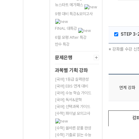
뉴스타트 메가패스
9평 대비 특강&모의고사
FINAL 대특강
STEP 3
6월 모평 After 특강
반수 특강
※ 강좌를 수강 신
문제은행
과목별 기획 강좌
[국어] 1등급 실력완성
[국어] EBS 연계 대비
연계 강좌
[국어] 수능 학습 가이드
[국어] 독서&문학
[국어] 선택과목 가이드
[수학] 파이널 모의고사
강
[수학] 올바른 문풀 완성
[수학] 기출로 읽는 수능