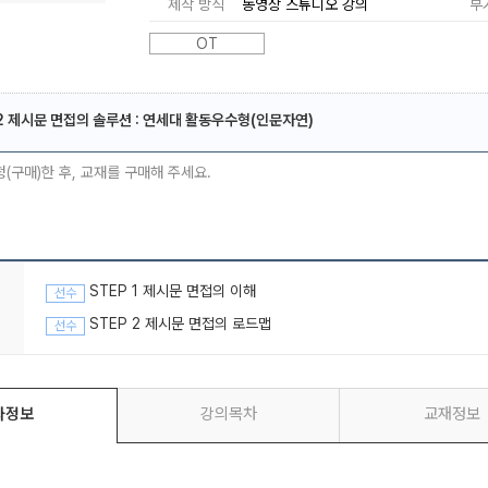
제작 방식
동영상 스튜디오 강의
부
OT
-2 제시문 면접의 솔루션 : 연세대 활동우수형(인문자연)
메가스터디
청(구매)한 후, 교재를 구매해 주세요.
STEP 1 제시문 면접의 이해
선수
STEP 2 제시문 면접의 로드맵
선수
좌정보
강의목차
교재정보