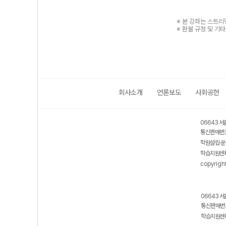
※ 본 강좌는 스트
※ 환불 규정 및 기
회사소개
언론보도
사회공헌
06643 서
통신판매번호
학원설립·운
학습지원센터
copyrigh
06643 서
통신판매번호
학습지원센터