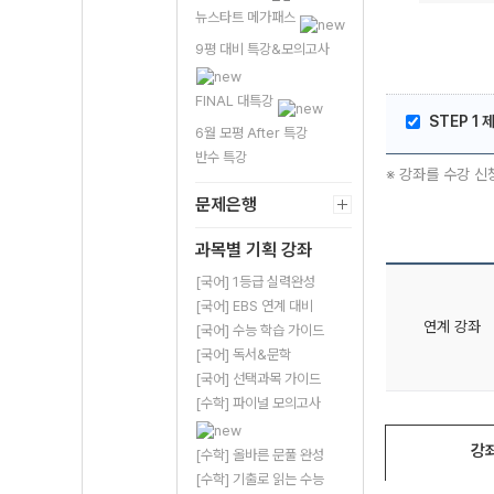
뉴스타트 메가패스
9평 대비 특강&모의고사
FINAL 대특강
STEP 1
6월 모평 After 특강
반수 특강
※ 강좌를 수강 신
문제은행
과목별 기획 강좌
[국어] 1등급 실력완성
[국어] EBS 연계 대비
연계 강좌
[국어] 수능 학습 가이드
[국어] 독서&문학
[국어] 선택과목 가이드
[수학] 파이널 모의고사
강
[수학] 올바른 문풀 완성
[수학] 기출로 읽는 수능