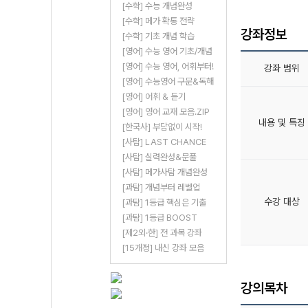
[수학] 수능 개념완성
[수학] 메가 확통 전략
강좌정보
[수학] 기초 개념 학습
[영어] 수능 영어 기초/개념
[영어] 수능 영어, 어휘부터!
강좌 범위
[영어] 수능영어 구문&독해
[영어] 어휘 & 듣기
[영어] 영어 교재 모음.ZIP
내용 및 특징
[한국사] 부담없이 시작!
[사탐] LAST CHANCE
[사탐] 실력완성&문풀
[사탐] 메가사탐 개념완성
[과탐] 개념부터 레벨업
수강 대상
[과탐] 1등급 핵심은 기출
[과탐] 1등급 BOOST
[제2외·한] 전 과목 강좌
[15개정] 내신 강좌 모음
강의목차