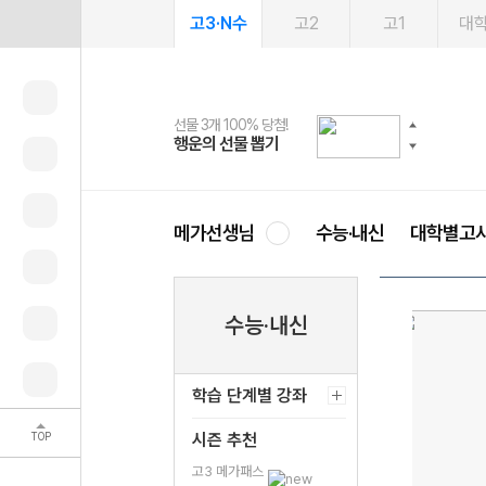
고3·N수
고2
고1
대
선물 3개 100% 당첨!
선물 100% 증정!
여름방학 스터디 캐시백
2027 러셀 단과
스마트러닝앱
메가패스
메가패스 수강생 무료혜택!
사회공헌 캠페인
행운의 선물 뽑기
메가스터디 X 올리브
메가런 썸머스쿨
강사 공개선발
설문 EVENT
3일 무료 체험권
메가클럽 멤버십
희망이룸 메가나눔
영
메가선생님
수능·내신
대학별고
수능·내신
학습 단계별 강좌
TOP
시즌 추천
고3 메가패스