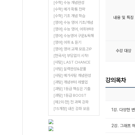
[수학] 수능 개념완성
[수학] 메가 확통 전략
[수학] 기초 개념 학습
내용 및 특징
[영어] 수능 영어 기초/개념
[영어] 수능 영어, 어휘부터!
[영어] 수능영어 구문&독해
[영어] 어휘 & 듣기
[영어] 영어 교재 모음.ZIP
수강 대상
[한국사] 부담없이 시작!
[사탐] LAST CHANCE
[사탐] 실력완성&문풀
[사탐] 메가사탐 개념완성
강의목차
[과탐] 개념부터 레벨업
[과탐] 1등급 핵심은 기출
[과탐] 1등급 BOOST
[제2외·한] 전 과목 강좌
[15개정] 내신 강좌 모음
1강. 다양한
2강. 그래프 