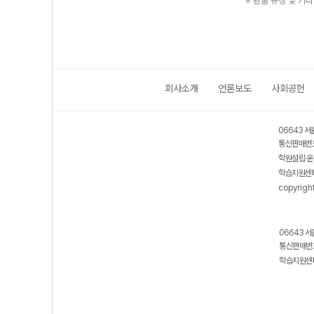
※ 환불 규정 및 기
회사소개
언론보도
사회공헌
06643 서
통신판매번호
학원설립·운
학습지원센터
copyrigh
06643 서
통신판매번호
학습지원센터