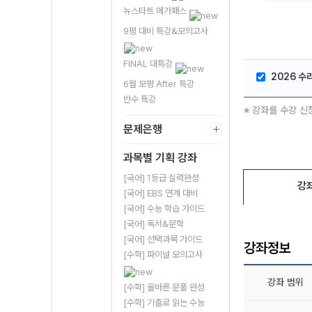
뉴스타트 메가패스
9평 대비 특강&모의고사
FINAL 대특강
2026 수
6월 모평 After 특강
반수 특강
※ 강좌를 수강 신
문제은행
과목별 기획 강좌
[국어] 1등급 실력완성
강
[국어] EBS 연계 대비
[국어] 수능 학습 가이드
[국어] 독서&문학
[국어] 선택과목 가이드
강좌정보
[수학] 파이널 모의고사
강좌 범위
[수학] 올바른 문풀 완성
[수학] 기출로 읽는 수능