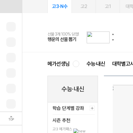
고3·N수
고2
고1
대
선물 3개 100% 당첨!
선물 100% 증정!
여름방학 스터디 캐시백
2027 러셀 단과
스마트러닝앱
메가패스
메가패스 수강생 무료혜택!
사회공헌 캠페인
행운의 선물 뽑기
메가스터디 X 올리브
메가런 썸머스쿨
강사 공개선발
설문 EVENT
3일 무료 체험권
메가클럽 멤버십
희망이룸 메가나눔
영
메가선생님
수능·내신
대학별고
수능·내신
학습 단계별 강좌
TOP
시즌 추천
고3 메가패스