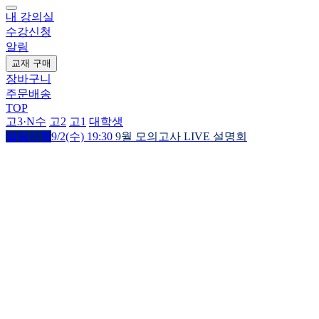
내 강의실
수강신청
알림
교재 구매
장바구니
주문배송
TOP
고3·N수
고2
고1
대학생
알람신청
9/2(수) 19:30
9월 모의고사 LIVE 설명회