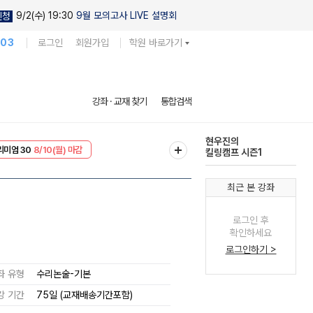
9/2(수) 19:30
9월 모의고사 LIVE 설명회
신청
103
로그인
회원가입
학원 바로가기
다채로운 난도
강좌 · 교재 찾기
통합검색
실전 모의고사
EVENT
8/10(월) 마감
현우진의
리미엄 30
8/10(월) 마감
킬링캠프 시즌1
최근 본 강좌
로그인 후
확인하세요
로그인하기 >
좌 유형
수리논술-기본
강 기간
75일 (교재배송기간포함)