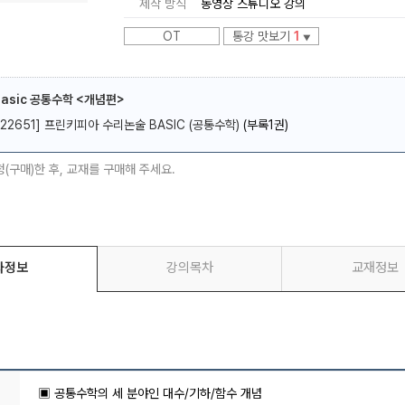
제작 방식
동영상 스튜디오 강의
OT
통강 맛보기
1
▼
asic 공통수학 <개념편>
[22651] 프린키피아 수리논술 BASIC (공통수학)
(부록1권)
메가스터디
청(구매)한 후, 교재를 구매해 주세요.
좌정보
강의목차
교재정보
▣ 공통수학의 세 분야인 대수/기하/함수 개념