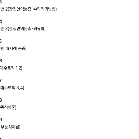
3
반 2(간접연역논증-수학적귀납법)
4
반 3(간접연역논증-귀류법)
5
반 4(사례 논증)
6
대수로직 1,2)
7
대수로직 3,4)
8
(뜽식이론)
9
(부등식이론)