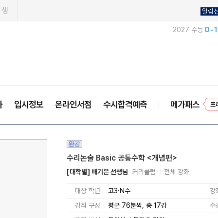
학생
알람
2027 수능
D-
사
입시정보
온라인서점
수시합격예측
메가패스
프
완강
수리논술 Basic 공통수학 <개념편>
[대학별] 배기은 선생님
커리큘럼
전체 강좌
대상 학년
고3·N수
강
강좌 구성
평균 76분씩, 총 17강
수