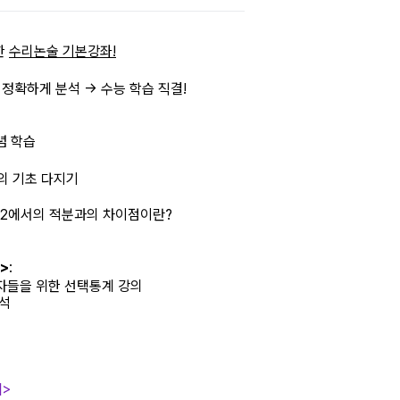
한
수리논술 기본강좌!
확하게 분석 -> 수능 학습 직결!
념 학습
의 기초 다지기
수2에서의 적분과의 차이점이란?
>
:
자들을 위한 선택통계 강의
분석
계>