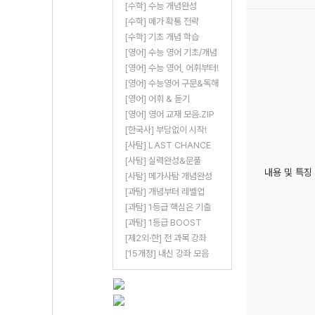
[수학] 수능 개념완성
[수학] 메가 확통 전략
[수학] 기초 개념 학습
[영어] 수능 영어 기초/개념
[영어] 수능 영어, 어휘부터!
[영어] 수능영어 구문&독해
[영어] 어휘 & 듣기
[영어] 영어 교재 모음.ZIP
[한국사] 부담없이 시작!
[사탐] LAST CHANCE
[사탐] 실력완성&문풀
내용 및 특징
[사탐] 메가사탐 개념완성
[과탐] 개념부터 레벨업
[과탐] 1등급 핵심은 기출
[과탐] 1등급 BOOST
[제2외·한] 전 과목 강좌
[15개정] 내신 강좌 모음