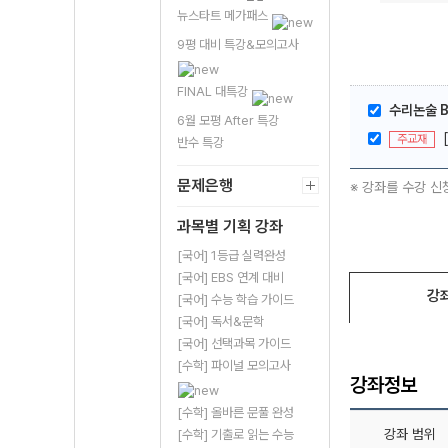
뉴스타트 메가패스
9평 대비 특강&모의고사
FINAL 대특강
수리논술 B
6월 모평 After 특강
주교재
반수 특강
문제은행
※ 강좌를 수강 신
과목별 기획 강좌
[국어] 1등급 실력완성
[국어] EBS 연계 대비
강
[국어] 수능 학습 가이드
[국어] 독서&문학
[국어] 선택과목 가이드
[수학] 파이널 모의고사
강좌정보
[수학] 올바른 문풀 완성
강좌 범위
[수학] 기출로 읽는 수능