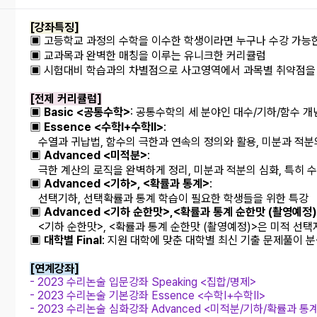
[강좌특징]
▣ 고등학교 과정의 수학을 이수한 학생이라면 누구나 수강 가능
▣ 교과목과 완벽한 매칭을 이루는 유니크한 커리큘럼
▣ 시험대비 학습과의 차별점으로 사고영역에서 과목별 취약점을 정
[전제 커리큘럼]
▣
Basic <공통수학>
: 공통수학의 세 분야인 대수/기하/함수 개
▣
Essence <수학
Ⅰ+수학Ⅱ>
:
수열과 귀납법, 함수의 극한과 연속의 정의와 활용, 미분과 적분
▣
Advanced <미적분>
:
극한 계산의 로직을 완벽하게 정리, 미분과 적분의 심화, 특히 
▣
Advanced <기하>, <확률과 통계>
:
선택기하, 선택확률과 통계 학습이 필요한 학생들을 위한 특강
▣
Advanced <기하 순한맛>,<확률과 통계 순한맛 (촬영예정)
<기하 순한맛>, <확률과 통계 순한맛 (촬영예정)>은
미적 선택
▣
대학별 Final
: 지원 대학에 맞춘 대학별 최신 기출 문제풀이 
[연계강좌]
- 2023 수리논술 입문강좌 Speaking <집합/명제>
- 2023 수리논술 기본강좌 Essence <수학
Ⅰ+수학Ⅱ>
- 2023 수리논술 심화강좌 Advanced <미적분/기하/확률과 통