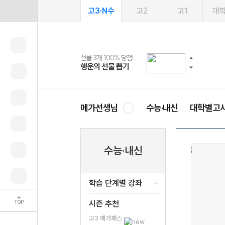
고3·N수
고2
고1
대
선물 3개 100% 당첨!
선물 100% 증정!
여름방학 스터디 캐시백
2027 러셀 단과
스마트러닝앱
메가패스
메가패스 수강생 무료혜택!
사회공헌 캠페인
행운의 선물 뽑기
메가스터디 X 올리브
메가런 썸머스쿨
강사 공개선발
설문 EVENT
3일 무료 체험권
메가클럽 멤버십
희망이룸 메가나눔
영
메가선생님
수능·내신
대학별고
수능·내신
학습 단계별 강좌
TOP
시즌 추천
고3 메가패스