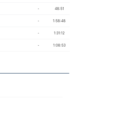
-
48:51
-
1:58:48
-
1:31:12
-
1:08:53