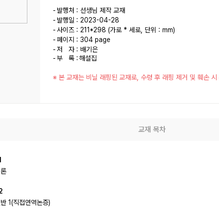
발행처 : 선생님 제작 교재
발행일 : 2023-04-28
사이즈 : 211*298 (가로 * 세로, 단위 : mm)
페이지 : 304 page
저 자 : 배기은
부 록 :
해설집
※ 본 교재는 비닐 래핑된 교재로, 수령 후 래핑 제거 및 훼손 
교재 목차
1
개론
2
반 1(직접연역논증)