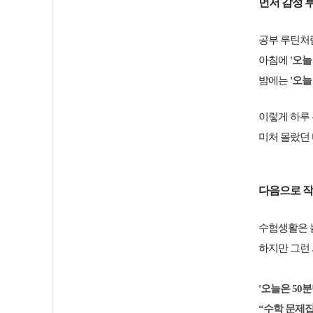
먼저 감정 
공부 루틴처럼
아침에
'오늘
밤에는
'오늘
이렇게 하루
미처 몰랐던 
다음으로 작
수험생활은 늘
하지만 그런
'오늘은 50
“수학 문제