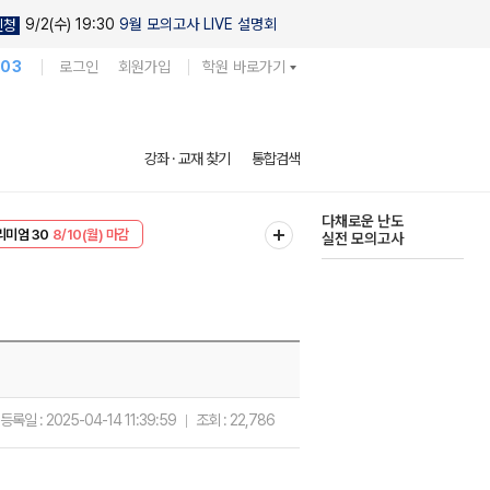
9/2(수) 19:30
9월 모의고사 LIVE 설명회
신청
103
로그인
회원가입
학원 바로가기
현우진의
강좌 · 교재 찾기
통합검색
킬링캠프 시즌1
리미엄 30
8/10(월) 마감
다채로운 난도
EVENT
8/10(월) 마감
실전 모의고사
등록일 :
2025-04-14 11:39:59
조회 :
22,786