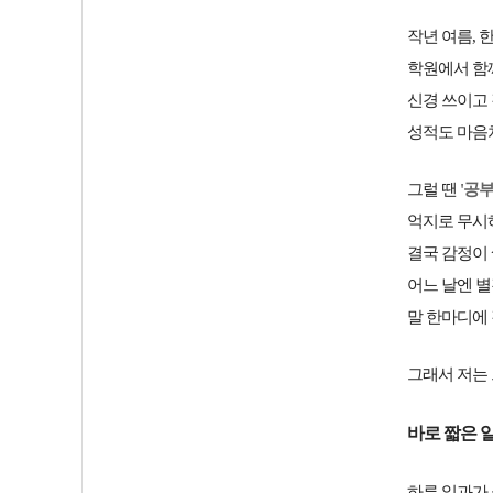
작년 여름, 
학원에서 함
신경 쓰이고
성적도 마음
그럴 땐
'공
억지로 무시
결국 감정이
어느 날엔 별
말 한마디에
그래서 저는
바로
짧은 
하루 일과가 