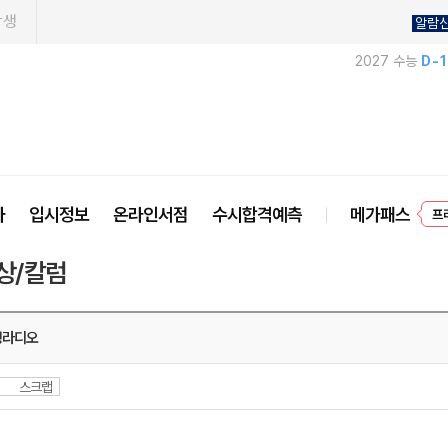
학생
알람
2027 수능
D-
프
사
입시정보
온라인서점
수시합격예측
메가패스
상/칼럼
생라디오
스크랩