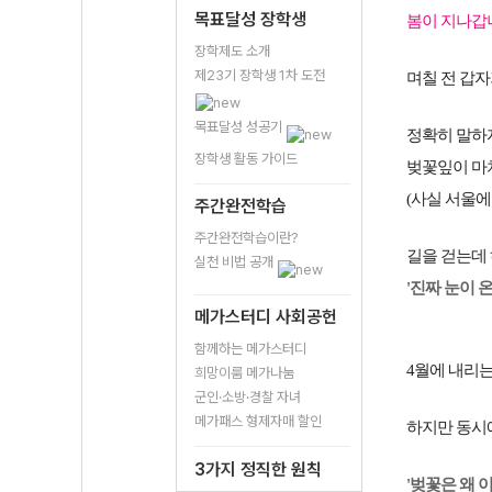
목표달성 장학생
봄이 지나갑
장학제도 소개
제23기 장학생 1차 도전
며칠 전 갑자
목표달성 성공기
정확히 말하
장학생 활동 가이드
벚꽃잎이 마
(사실 서울에
주간완전학습
주간완전학습이란?
길을 걷는데
실천 비법 공개
'진짜 눈이 
메가스터디 사회공헌
함께하는 메가스터디
4월에 내리는
희망이룸 메가나눔
군인·소방·경찰 자녀
메가패스 형제자매 할인
하지만 동시
3가지 정직한 원칙
'벚꽃은 왜 