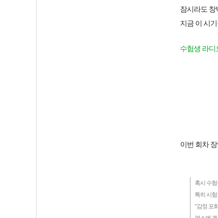
잠시라도 창
지금 이 시기
수험생 라디
이번 회차 장
혹시 수험
특히 시험
“감정 포화