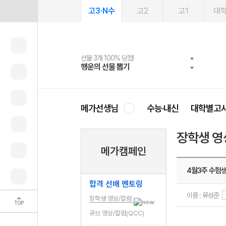
고3·N수
고2
고1
대
선물 3개 100% 당첨!
선물 100% 증정!
여름방학 스터디 캐시백
2027 러셀 단과
스마트러닝앱
메가패스
메가패스 수강생 무료혜택!
사회공헌 캠페인
행운의 선물 뽑기
메가스터디 X 올리브
메가런 썸머스쿨
강사 공개선발
설문 EVENT
3일 무료 체험권
메가클럽 멤버십
희망이룸 메가나눔
영
메가선생님
수능·내신
대학별고
장학생 영
메가캠페인
4월3주 수험
합격 선배 멘토링
이름 : 류성준
장학생 영상/칼럼
TOP
큐브 영상/칼럼(QCC)