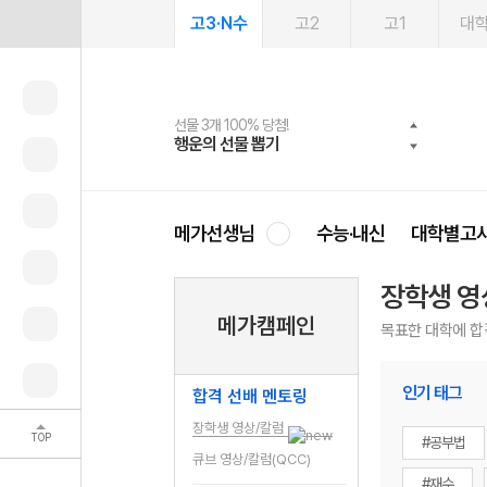
고3·N수
고2
고1
대
선물 3개 100% 당첨!
선물 100% 증정!
여름방학 스터디 캐시백
2027 러셀 단과
스마트러닝앱
메가패스
메가패스 수강생 무료혜택!
사회공헌 캠페인
행운의 선물 뽑기
메가스터디 X 올리브
메가런 썸머스쿨
강사 공개선발
설문 EVENT
3일 무료 체험권
메가클럽 멤버십
희망이룸 메가나눔
영
메가선생님
수능·내신
대학별고
장학생 영
메가캠페인
목표한 대학에 합
인기 태그
합격 선배 멘토링
장학생 영상/칼럼
TOP
#공부법
큐브 영상/칼럼(QCC)
#재수