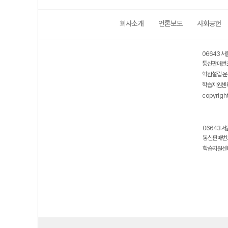
회사소개
언론보도
사회공헌
06643 서
통신판매번호
학원설립·운
학습지원센터
copyrigh
06643 서
통신판매번호
학습지원센터