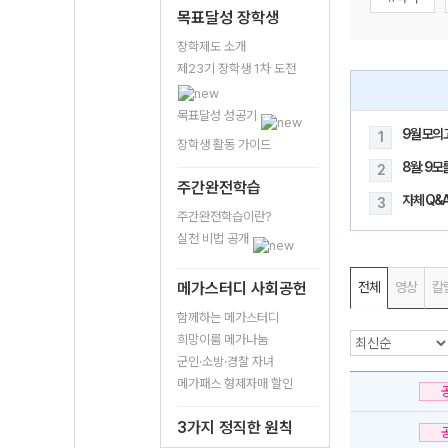
목표달성 장학생
장학제도 소개
제23기 장학생 1차 도전
목표달성 성공기
9월 모의
1
장학생 활동 가이드
8월: 9
2
주간완전학습
자체 Q&A
3
주간완전학습이란?
실천 비법 공개
메가스터디 사회공헌
전체
영상
칼
함께하는 메가스터디
희망이룸 메가나눔
군인·소방·경찰 자녀
메가패스 형제자매 할인
3가지 정직한 원칙