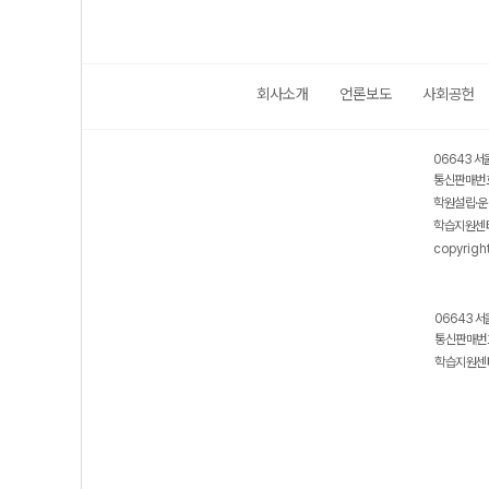
회사소개
언론보도
사회공헌
06643 서
통신판매번호
학원설립·운
학습지원센터
copyrigh
06643 서
통신판매번호
학습지원센터