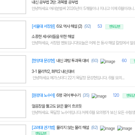
내신 공부법 2탄: 과목별 공부법
안녕하세요 여러분벌써 2026년이 5개월이나 지나고 이제 6월이라니.. 
[서울대 서장원]
6모 역사 해설 (2)
(92)
53
멘토답변
소중한 세사러들을 위한 해설
안녕하세요, 서장원 멘토입니다!오늘은 어제 쓴 동사 해설 칼럼에서 말씀
[한양대 문강현]
내신 과탐 투과목 대비
(60)
60
3-1 물리학2, 화학2 내신대비
안녕하세요 메가스터디 22기 목달장 문강현입니다. 6월 모의...
[원광대 노수아]
6평 국어 뿌수기
(35)
120
멘토답
얼음장을 뚫고도 맑은 물이 흐르듯
안녕하세요. 목달장 노수아입니다.어제 6월 모의평가 보신 모든 수험생 
[고려대 권기범]
물리지 않는 물리 해설
(82)
멘토답변