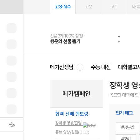
고3·N수
고2
고1
대
선물 3개 100% 당첨!
선물 100% 증정!
여름방학 스터디 캐시백
2027 러셀 단과
스마트러닝앱
메가패스
메가패스 수강생 무료혜택!
사회공헌 캠페인
행운의 선물 뽑기
메가스터디 X 올리브
메가런 썸머스쿨
강사 공개선발
설문 EVENT
3일 무료 체험권
메가클럽 멤버십
희망이룸 메가나눔
영
메가선생님
수능·내신
대학별고
장학생 영
메가캠페인
목표한 대학에 합
인기 태그
합격 선배 멘토링
장학생 영상/칼럼
TOP
#공부법
큐브 영상/칼럼(QCC)
#국어