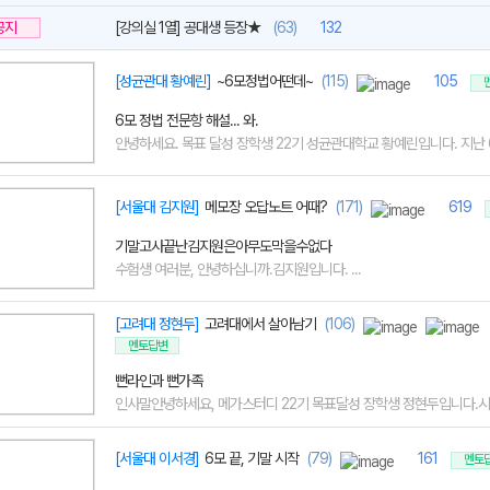
공지
[강의실 1열] 공대생 등장★
(63)
132
[성균관대 황예린]
~6모정법어떤데~
(115)
105
6모 정법 전문항 해설... 와.
안녕하세요. 목표 달성 장학생 22기 성균관대학교 황예린입니다. 지난 6월
[서울대 김지원]
메모장 오답노트 어때?
(171)
619
기말고사끝난김지원은아무도막을수없다
수험생 여러분, 안녕하십니까.김지원입니다. ...
[고려대 정현두]
고려대에서 살아남기
(106)
멘토답변
뻔라인과 뻔가족
인사말안녕하세요, 메가스터디 22기 목표달성 장학생 정현두입니다.시간이
[서울대 이서경]
6모 끝, 기말 시작
(79)
161
멘토