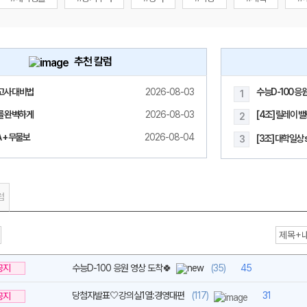
추천 칼럼
고사 대비법
2026-08-03
수능D-100 응
1
메가스터디
모를 완벽하게
2026-08-03
[4조] 릴레이 
2
 + 무물보
2026-08-04
[3조] 대학일상 s
3
럼
공지
수능D-100 응원 영상 도착🍀
(35)
45
당첨자발표🤍강의실1열:경영대편
(117)
31
공지