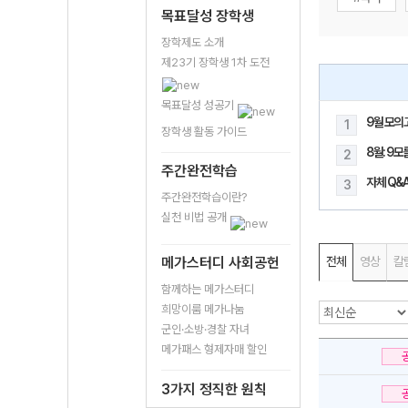
목표달성 장학생
장학제도 소개
제23기 장학생 1차 도전
목표달성 성공기
9월 모의
1
장학생 활동 가이드
8월: 9
2
주간완전학습
자체 Q&A
3
주간완전학습이란?
실천 비법 공개
메가스터디 사회공헌
전체
영상
칼
함께하는 메가스터디
희망이룸 메가나눔
군인·소방·경찰 자녀
메가패스 형제자매 할인
3가지 정직한 원칙