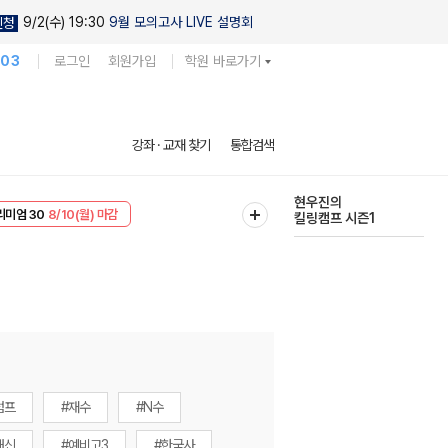
9/2(수) 19:30
9월 모의고사 LIVE 설명회
신청
103
로그인
회원가입
학원 바로가기
현우진의
강좌 · 교재 찾기
통합검색
킬링캠프 시즌1
다채로운 난도
리미엄 30
8/10(월) 마감
실전 모의고사
EVENT
8/10(월) 마감
럼프
#재수
#N수
내신
#예비고3
#한국사