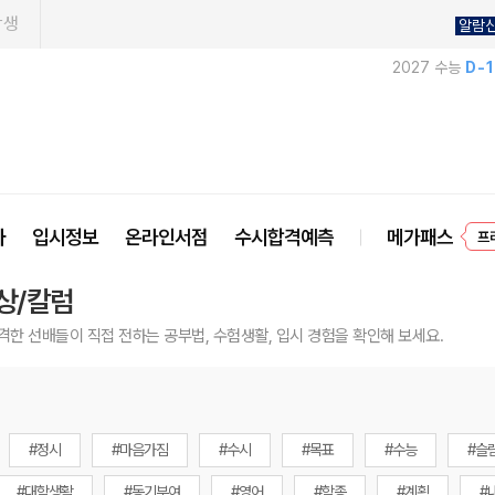
학생
알람
2027 수능
D-
사
입시정보
온라인서점
수시합격예측
메가패스
프
상/칼럼
격한 선배들이 직접 전하는 공부법, 수험생활, 입시 경험을 확인해 보세요.
#정시
#마음가짐
#수시
#목표
#수능
#슬
#대학생활
#동기부여
#영어
#학종
#계획
#