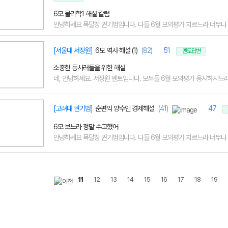
6모 물리학1 해설 칼럼
안녕하세요 목달장 권기범입니다. 다들 6월 모의평가 치르느라 너무나 고
[서울대 서장원]
6모 역사 해설 (1)
(82)
51
멘토답변
소중한 동사러들을 위한 해설
네, 안녕하세요. 서장원 멘토입니다. 모두들 6월 모의평가 응시하시느라 
[고려대 권기범]
순편익 양수인 경제해설
(41)
47
6모 보느라 정말 수고했어
안녕하세요 목달장 권기범입니다. 다들 6월 모의평가 치르느라 너무나 고
11
12
13
14
15
16
17
18
19