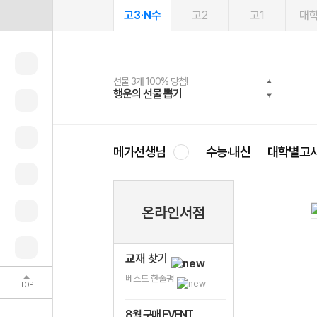
고3·N수
고2
고1
대
선물 3개 100% 당첨!
선물 100% 증정!
여름방학 스터디 캐시백
2027 러셀 단과
스마트러닝앱
메가패스
메가패스 수강생 무료혜택!
사회공헌 캠페인
행운의 선물 뽑기
메가스터디 X 올리브
메가런 썸머스쿨
강사 공개선발
설문 EVENT
3일 무료 체험권
메가클럽 멤버십
희망이룸 메가나눔
영
메가선생님
수능·내신
대학별고
온라인서점
교재 찾기
베스트 한줄평
TOP
8월 구매 EVENT