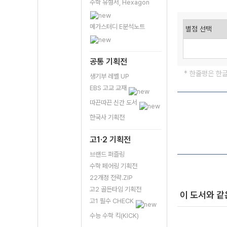
수학 유형서, Hexagon
메가스터디 E분석노트
공통 기획전
* 한줄평은 한
생기부 레벨 UP
EBS 고교 교재
따끈따끈 신간 도서
한국사 기획전
고1·2 기획전
브랜드 퍼즐링
수학 페어링 기획전
22개정 전략.ZIP
고2 골든타임 기획전
이 도서와 같
고1 필수 CHECK
수능 수학 킥(KICK)