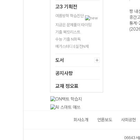
고3 기획전
AL 1
Total 짱 미적분
짱 내신 FINAL 1
짱 쉬운 유형 문
짱 내신
여름방학 학습진단
사 미
I-22개정 (2026
학기 중간고사 대
제편 확률과 통
중간고
정
년)
수-22개정
계-22개정
통계-
지금은 문제풀이 타이밍
(2026년)
(2026년)
(202
기출 북킷리스트
수능 기출 N회독
메가스터디 E실전N제
도서
공지사항
교재 정오표
회사소개
언론보도
사회공헌
06643 서