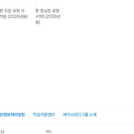
짱 쉬운 유형 미
짱 중요한 유형
짱 중요한 유형
짱 Final 실전모
적분 (2026년용)
수학II (2026년
수학I (2026년
의고사 수학 영
용)
용)
(2026년용)
인정보처리방침
학습지원센터
메가스터디그룹 소개
서비스 가입사실 확인
034