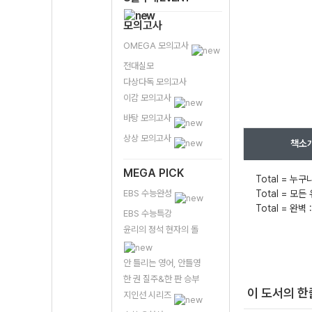
모의고사
OMEGA 모의고사
전대실모
다상다독 모의고사
이감 모의고사
바탕 모의고사
상상 모의고사
책소
MEGA PICK
Total = 누
EBS 수능완성
Total = 
Total = 완
EBS 수능특강
윤리의 정석 현자의 돌
안 틀리는 영어, 안틀영
한 권 질주&한 판 승부
이 도서의 
지인선 시리즈