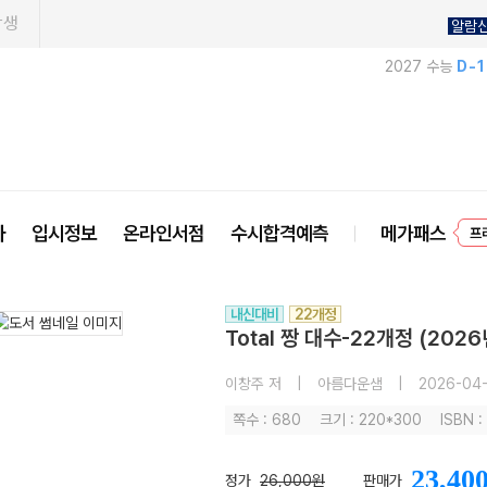
학생
알람
2027 수능
D-
사
입시정보
온라인서점
수시합격예측
메가패스
프
내신대비
22개정
Total 짱 대수-22개정 (2026
이창주 저
|
아름다운샘
|
2026-04-
쪽수 : 680
크기 : 220*300
ISBN 
23,40
정가
26,000원
판매가