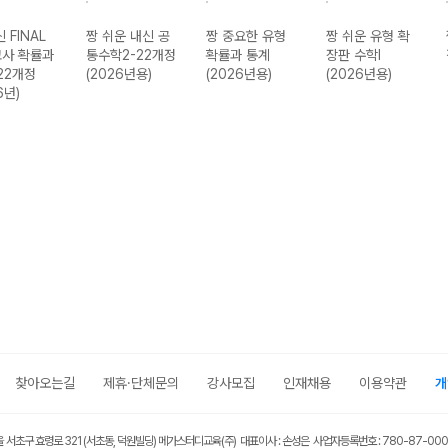
 FINAL
짱 쉬운 내신 공
짱 중요한 유형
짱 쉬운 유형 확
사 확률과
통수학2-22개정
확률과 통계
장판 수학I
22개정
(2026년용)
(2026년용)
(2026년용)
6년)
찾아오는길
제휴·단체문의
강사모집
인재채용
이용약관
개
울 서초구 효령로 321 (서초동, 덕원빌딩) 메가스터디교육(주) 대표이사 : 손성은 사업자등록번호 : 780-87-00