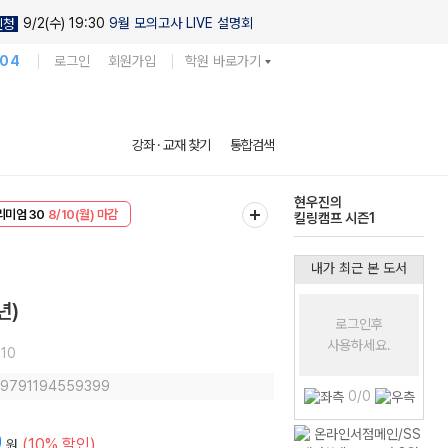
9/2(수) 19:30
9월 모의고사 LIVE 설명회
신청
104
로그인
회원가입
학원 바로가기
다채로운 난도
강좌 · 교재 찾기
통합검색
실전 모의고사
EVENT
8/10(월) 마감
현우진의
리미엄 30
8/10(월) 마감
킬링캠프 시즌1
내가 최근 본 도서
년)
로그인후
사용하세요.
10
: 9791194559399
0/0
0
(10% 할인)
원