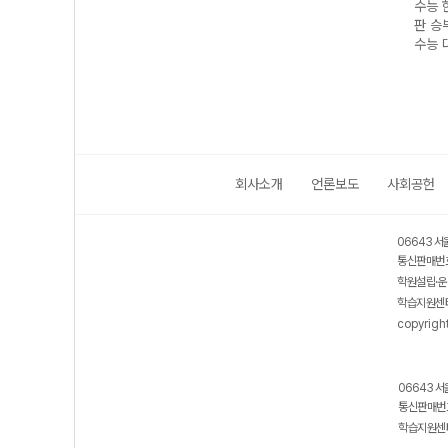
수능 
판 승부
수능 
회사소개
언론보도
사회공헌
06643 서
통신판매번호
학원설립·운
학습지원센터
copyrigh
06643 서
통신판매번호
학습지원센터