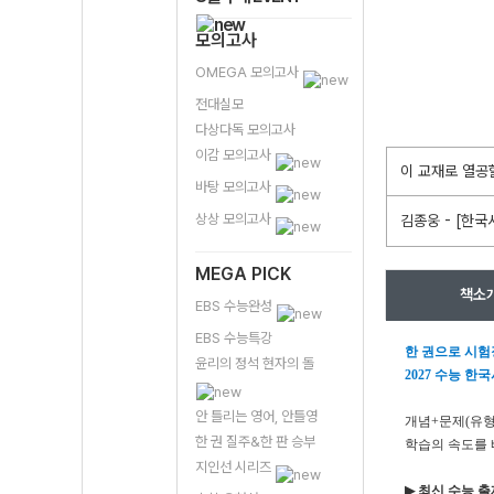
모의고사
OMEGA 모의고사
전대실모
다상다독 모의고사
이감 모의고사
이 교재로 열공
바탕 모의고사
상상 모의고사
김종웅 - [한국사
MEGA PICK
책소
EBS 수능완성
EBS 수능특강
한 권으로 시험
윤리의 정석 현자의 돌
2027
수능 한국
안 틀리는 영어, 안틀영
개념
+
문제
(
유
한 권 질주&한 판 승부
학습의 속도를
지인선 시리즈
▶
최신 수능 출