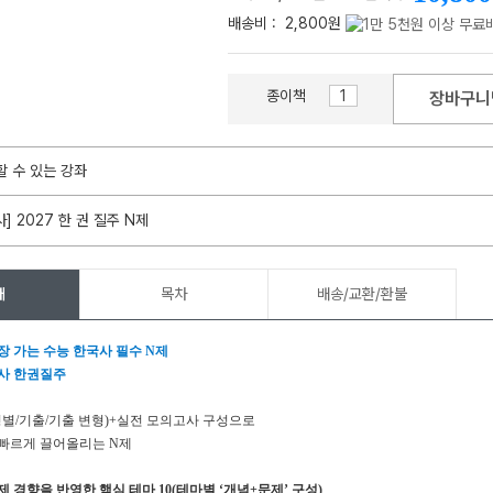
배송비 :
2,800원
종이책
장바구니
메가스터디
할 수 있는 강좌
] 2027 한 권 질주 N제
개
목차
배송/교환/환불
장 가는 수능 한국사 필수
N
제
사 한권질주
형별
/
기출
/
기출 변형
)+
실전 모의고사 구성으로
 빠르게 끌어올리는
N
제
제 경향을 반영한 핵심 테마
10(
테마별
‘
개념
+
문제
’
구성
)