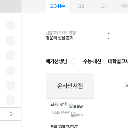
고3·N수
고2
고1
대
선물 3개 100% 당첨!
선물 100% 증정!
여름방학 스터디 캐시백
2027 러셀 단과
스마트러닝앱
메가패스
메가패스 수강생 무료혜택!
사회공헌 캠페인
행운의 선물 뽑기
메가스터디 X 올리브
메가런 썸머스쿨
강사 공개선발
설문 EVENT
3일 무료 체험권
메가클럽 멤버십
희망이룸 메가나눔
영
메가선생님
수능·내신
대학별고
온라인서점
교재 찾기
베스트 한줄평
TOP
8월 구매 EVENT