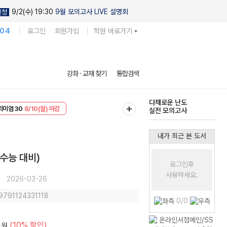
9/2(수) 19:30
9월 모의고사 LIVE 설명회
신청
104
로그인
회원가입
학원 바로가기
현우진의
강좌 · 교재 찾기
통합검색
킬링캠프 시즌1
리미엄 30
8/10(월) 마감
다채로운 난도
EVENT
8/10(월) 마감
실전 모의고사
내가 최근 본 도서
 수능 대비)
로그인후
사용하세요.
2026-03-26
 9791124331118
0/0
(10% 할인)
원