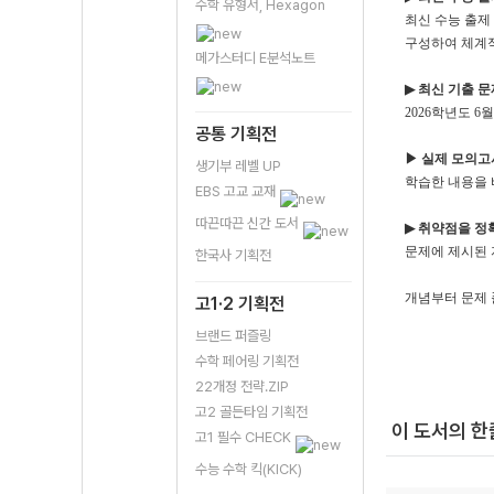
수학 유형서, Hexagon
최신 수능 출제
구성하여 체계
메가스터디 E분석노트
▶
최신 기출 문
2026
학년도
6
월
공통 기획전
▶
실제 모의고
생기부 레벨 UP
학습한 내용을 
EBS 고교 교재
따끈따끈 신간 도서
▶
취약점을 정
문제에 제시된
한국사 기획전
개념부터 문제
고1·2 기획전
브랜드 퍼즐링
수학 페어링 기획전
22개정 전략.ZIP
고2 골든타임 기획전
이 도서의 
고1 필수 CHECK
수능 수학 킥(KICK)