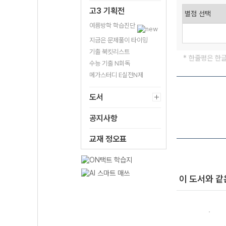
고3 기획전
여름방학 학습진단
지금은 문제풀이 타이밍
기출 북킷리스트
* 한줄평은 한
수능 기출 N회독
메가스터디 E실전N제
도서
공지사항
교재 정오표
이 도서와 같