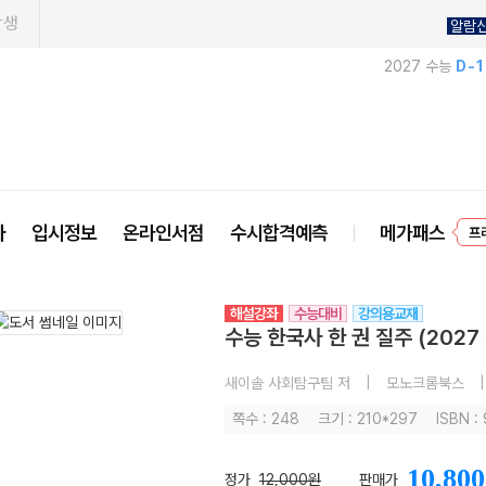
학생
알람
2027 수능
D-
프
사
입시정보
온라인서점
수시합격예측
메가패스
해설강좌
수능대비
강의용교재
수능 한국사 한 권 질주 (2027
새이솔 사회탐구팀 저
|
모노크롬북스
|
쪽수 : 248
크기 : 210*297
ISBN :
10,800
정가
12,000원
판매가