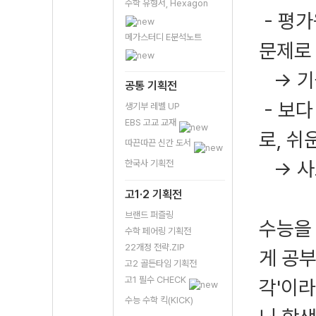
수학 유형서, Hexagon
- 평가
메가스터디 E분석노트
문제로
→ 기출
공통 기획전
- 보다
생기부 레벨 UP
EBS 고교 교재
로, 쉬
따끈따끈 신간 도서
→ 사
한국사 기획전
고1·2 기획전
브랜드 퍼즐링
수능을
수학 페어링 기획전
22개정 전략.ZIP
게 공부
고2 골든타임 기획전
고1 필수 CHECK
각'이라
수능 수학 킥(KICK)