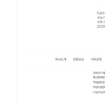
수록)
Full수록(풀수록)
Full수록(풀수록)
Full수록(풀수록)
Full
제집
수능기출문제집
수능기출문제집
수능기출문제집
수능
2026
수학 확률과 통계
국어 독서 (2026
국어 문학 (2026
수학 
(2026년)
년)
년)
(202
회사소개
언론보도
사회공헌
06643 서
통신판매번호
학원설립·운
학습지원센터
copyrigh