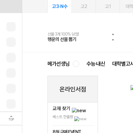
고3·N수
고2
고1
대
선물 3개 100% 당첨!
선물 100% 증정!
여름방학 스터디 캐시백
2027 러셀 단과
스마트러닝앱
메가패스
메가패스 수강생 무료혜택!
사회공헌 캠페인
행운의 선물 뽑기
메가스터디 X 올리브
메가런 썸머스쿨
강사 공개선발
설문 EVENT
3일 무료 체험권
메가클럽 멤버십
희망이룸 메가나눔
영
메가선생님
수능·내신
대학별고
온라인서점
교재 찾기
베스트 한줄평
TOP
8월 구매 EVENT