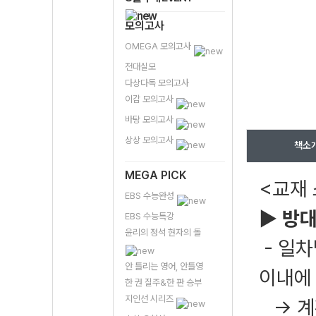
모의고사
OMEGA 모의고사
전대실모
다상다독 모의고사
이감 모의고사
바탕 모의고사
상상 모의고사
책소
MEGA PICK
<교재 
EBS 수능완성
▶ 방
EBS 수능특강
윤리의 정석 현자의 돌
- 일차
안 틀리는 영어, 안틀영
이내에
한 권 질주&한 판 승부
지인선 시리즈
→ 계획