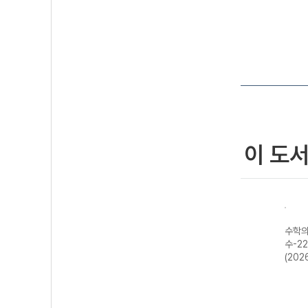
이 도
미적분
수학의 샘 확률과
수학의 샘 기하
수학의 샘 미적분
수학의
2026
통계 해설집-22
해설집-22개정
I-22개정 (2026
수-2
개정 (2026년용)
(2026년)
년용)
(202