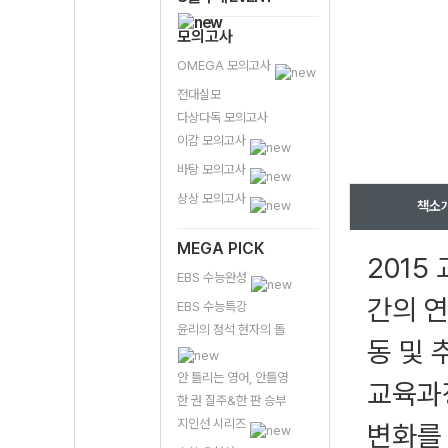
모의고사
OMEGA 모의고사
전대실모
다상다독 모의고사
이감 모의고사
바탕 모의고사
상상 모의고사
책소
MEGA PICK
2015
EBS 수능완성
간의 연
EBS 수능특강
윤리의 정석 현자의 돌
동 및
안 틀리는 영어, 안틀영
교육과
한 권 질주&한 판 승부
지인선 시리즈
변화를