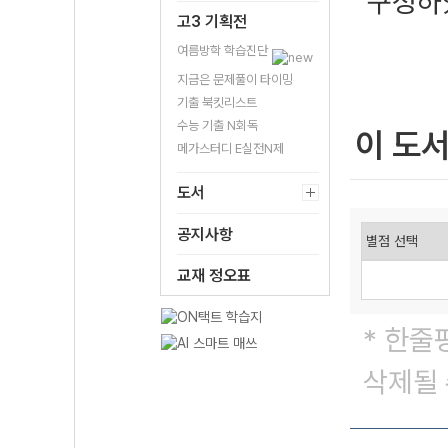
구성하
고3 기획전
여름방학 학습진단
지금은 문제풀이 타이밍
기출 북킷리스트
수능 기출 N회독
이 도
메가스터디 E실전N제
도서
공지사항
교재 정오표
* 한줄
삭제될 