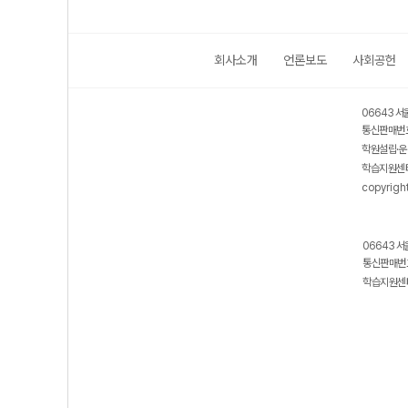
회사소개
언론보도
사회공헌
06643 서
통신판매번호
학원설립·운
학습지원센터
copyrigh
06643 서
통신판매번호
학습지원센터