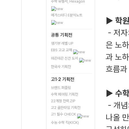
수학 유형서, Hexagon
메가스터디 E분석노트
▶ 학
- 저자
공통 기획전
은 노
생기부 레벨 UP
EBS 고교 교재
과 노
따끈따끈 신간 도서
흐름과
한국사 기획전
고1·2 기획전
브랜드 퍼즐링
▶
수학
수학 페어링 기획전
22개정 전략.ZIP
- 개념
고2 골든타임 기획전
고1 필수 CHECK
나올 
수능 수학 킥(KICK)