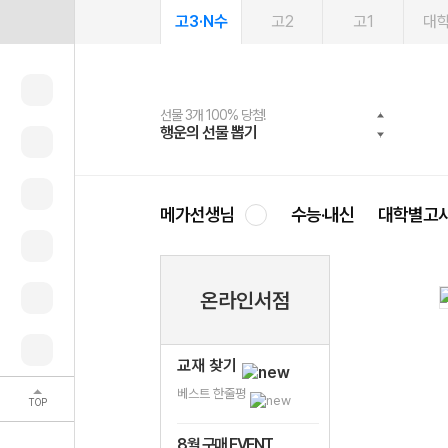
고3·N수
고2
고1
대
선물 3개 100% 당첨!
선물 100% 증정!
여름방학 스터디 캐시백
2027 러셀 단과
스마트러닝앱
메가패스
메가패스 수강생 무료혜택!
사회공헌 캠페인
행운의 선물 뽑기
메가스터디 X 올리브
메가런 썸머스쿨
강사 공개선발
설문 EVENT
3일 무료 체험권
메가클럽 멤버십
희망이룸 메가나눔
영
메가선생님
수능·내신
대학별고
온라인서점
교재 찾기
베스트 한줄평
TOP
8월 구매 EVENT