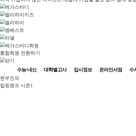
통합회원 전환하기
수능·내신
대학별고사
입시정보
온라인서점
수
현우진의
킬링캠프 시즌1