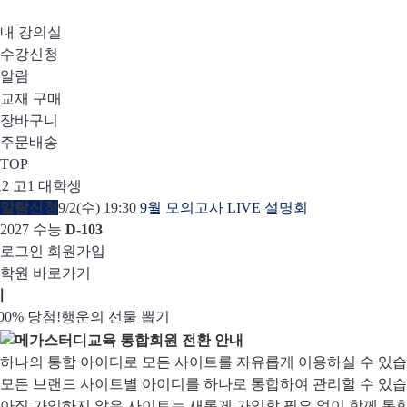
내 강의실
수강신청
알림
교재 구매
장바구니
주문배송
TOP
2
고1
대학생
알람신청
9/2(수) 19:30
9월 모의고사 LIVE 설명회
2027 수능
D-103
로그인
회원가입
학원 바로가기
디
00% 당첨!
 증정!
스터디 캐시백
 단과
닝앱
수강생 무료혜택!
캠페인
3일 무료 체험권
설문 EVENT
강사 공개선발
메가스터디 X 올리브영
희망이룸 메가나눔
행운의 선물 뽑기
메가런 썸머스쿨
메가클럽 멤버십
하나의 통합 아이디로 모든 사이트를 자유롭게 이용하실 수 있습
모든 브랜드 사이트별 아이디를 하나로 통합하여 관리할 수 있습
아직 가입하지 않은 사이트는 새롭게 가입할 필요 없이 함께 통