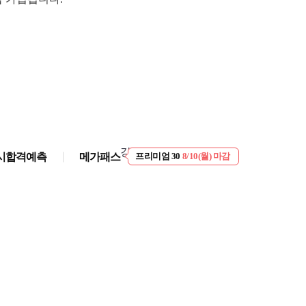
EVENT
8/10(월) 마감
강좌 · 교재 찾기
시합격예측
메가패스
프리미엄 30
8/10(월) 마감