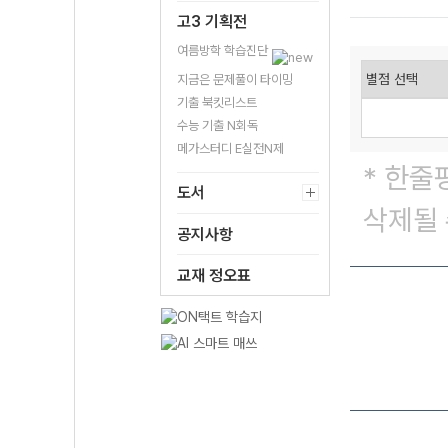
고3 기획전
여름방학 학습진단
지금은 문제풀이 타이밍
기출 북킷리스트
수능 기출 N회독
메가스터디 E실전N제
* 한줄
도서
삭제될 
공지사항
교재 정오표