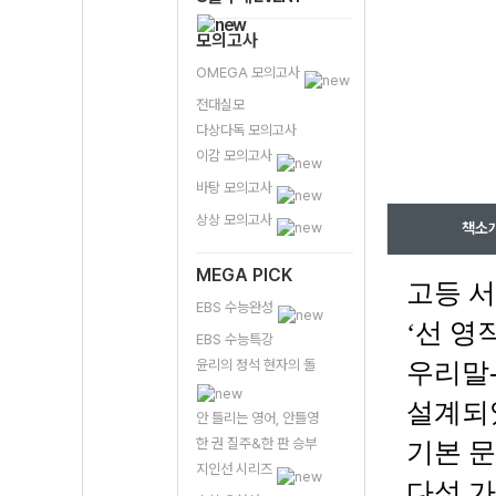
모의고사
OMEGA 모의고사
전대실모
다상다독 모의고사
이감 모의고사
바탕 모의고사
상상 모의고사
책소
MEGA PICK
고등 서
EBS 수능완성
‘선 영
EBS 수능특강
윤리의 정석 현자의 돌
우리말
설계되
안 틀리는 영어, 안틀영
한 권 질주&한 판 승부
기본 문
지인선 시리즈
다섯 