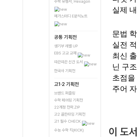
수학 유형서, Hexagon
실제 내
메가스터디 E분석노트
문법 학
공통 기획전
실전 
생기부 레벨 UP
EBS 고교 교재
최신 출
따끈따끈 신간 도서
닌 구조
한국사 기획전
초점을 
고1·2 기획전
주어 
브랜드 퍼즐링
수학 페어링 기획전
22개정 전략.ZIP
고2 골든타임 기획전
고1 필수 CHECK
이 도
수능 수학 킥(KICK)