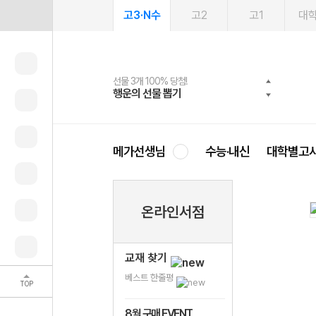
고3·N수
고2
고1
대
선물 3개 100% 당첨!
선물 100% 증정!
2027 러셀 단과
스마트러닝앱
메가패스
메가패스 수강생 무료혜택!
사회공헌 캠페인
행운의 선물 뽑기
메가스터디 X 올리브
강사 공개선발
설문 EVENT
3일 무료 체험권
메가클럽 멤버십
희망이룸 메가나눔
영
메가선생님
수능·내신
대학별고
온라인서점
교재 찾기
베스트 한줄평
TOP
8월 구매 EVENT