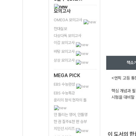
모의고사
OMEGA 모의고사
전대실모
다상다독 모의고사
이감 모의고사
바탕 모의고사
상상 모의고사
책소
MEGA PICK
<엔픽 고등 통
EBS 수능완성
핵심 개념과 필
EBS 수능특강
시험을 대비할 
윤리의 정석 현자의 돌
안 틀리는 영어, 안틀영
한 권 질주&한 판 승부
지인선 시리즈
이 도서의 