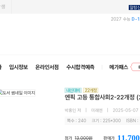
학생
알람
2027 수능
D-
프
사
입시정보
온라인서점
수시합격예측
메가패스
내신대비
22개정
엔픽 고등 통합사회2-22개정 (
박홍인 저
|
미래엔
|
2025-05-07
쪽수 : 240
크기 : 225*300
ISBN 
11,700
정가
13,000원
판매가