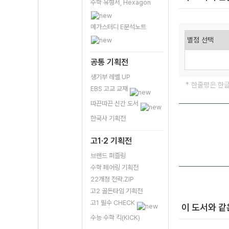
수학 유형서, Hexagon
메가스터디 E분석노트
공통 기획전
생기부 레벨 UP
* 한줄평은 한
EBS 고교 교재
따끈따끈 신간 도서
한국사 기획전
고1·2 기획전
브랜드 퍼즐링
수학 페어링 기획전
22개정 전략.ZIP
고2 골든타임 기획전
고1 필수 CHECK
이 도서와 같
수능 수학 킥(KICK)