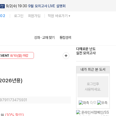
9/2(수) 19:30
9월 모의고사 LIVE 설명회
신청
102
로그인
회원가입
학원 바로가기
다채로운 난도
강좌 · 교재 찾기
통합검색
실전 모의고사
리미엄 30
8/10(월) 마감
현우진의
EVENT
8/10(월) 마감
킬링캠프 시즌1
내가 최근 본 도서
2026년용)
로그인후
사용하세요.
: 9791173475931
0/0
(10% 할인)
원