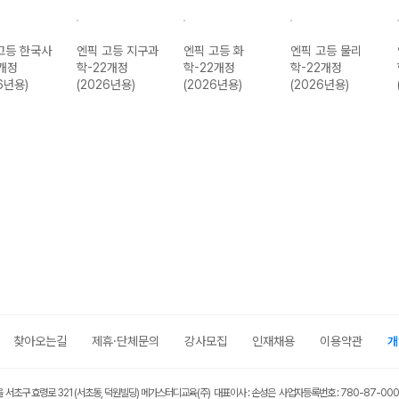
고등 한국사
엔픽 고등 지구과
엔픽 고등 화
엔픽 고등 물리
2개정
학-22개정
학-22개정
학-22개정
6년용)
(2026년용)
(2026년용)
(2026년용)
찾아오는길
제휴·단체문의
강사모집
인재채용
이용약관
개
울 서초구 효령로 321 (서초동, 덕원빌딩) 메가스터디교육(주) 대표이사 : 손성은 사업자등록번호 : 780-87-00