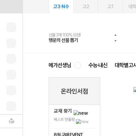
고3·N수
고2
고1
대
선물 3개 100% 당첨!
선물 100% 증정!
여름방학 스터디 캐시백
2027 러셀 단과
스마트러닝앱
메가패스
메가패스 수강생 무료혜택!
사회공헌 캠페인
행운의 선물 뽑기
메가스터디 X 올리브
메가런 썸머스쿨
강사 공개선발
설문 EVENT
3일 무료 체험권
메가클럽 멤버십
희망이룸 메가나눔
영
메가선생님
수능·내신
대학별고
온라인서점
교재 찾기
베스트 한줄평
TOP
8월 구매 EVENT