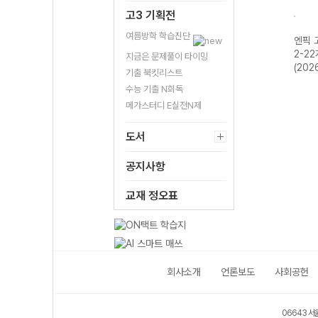
고3 기획전
여름방학 학습진단
엔픽 고등 한국사
엔픽 
1-22개정 (2026
2-2
지금은 문제풀이 타이밍
년용)
(202
기출 북킷리스트
수능 기출 N회독
메가스터디 E실전N제
도서
공지사항
교재 정오표
회사소개
언론보도
사회공헌
06643 서