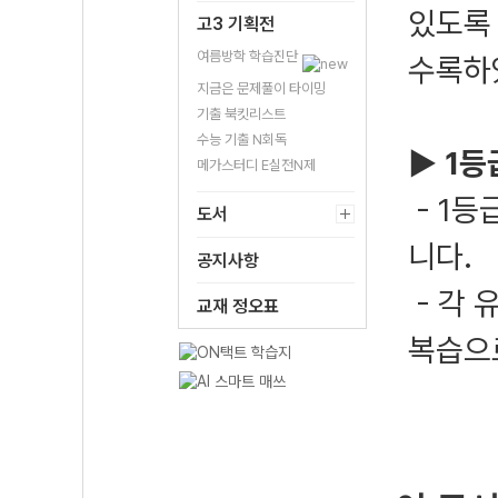
있도록
고3 기획전
여름방학 학습진단
수록하
지금은 문제풀이 타이밍
기출 북킷리스트
수능 기출 N회독
▶ 1등
메가스터디 E실전N제
- 1등
도서
니다.
공지사항
- 각 
교재 정오표
복습으