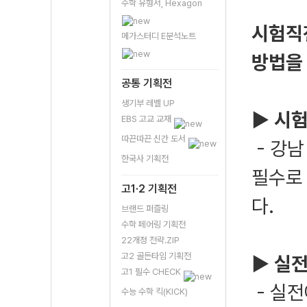
수학 유형서, Hexagon
시험직
메가스터디 E분석노트
방법을
공통 기획전
생기부 레벨 UP
▶ 시험
EBS 고교 교재
따끈따끈 신간 도서
- 강남
한국사 기획전
필수로
고1·2 기획전
다.
브랜드 퍼즐링
수학 페어링 기획전
22개정 전략.ZIP
고2 골든타임 기획전
▶ 실전
고1 필수 CHECK
- 실전
수능 수학 킥(KICK)