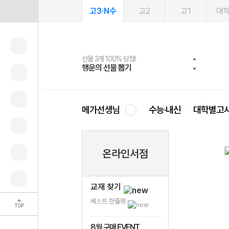
고3·N수
고2
고1
대
선물 3개 100% 당첨!
선물 100% 증정!
여름방학 스터디 캐시백
2027 러셀 단과
스마트러닝앱
메가패스
메가패스 수강생 무료혜택!
사회공헌 캠페인
행운의 선물 뽑기
메가스터디 X 올리브
메가런 썸머스쿨
강사 공개선발
설문 EVENT
3일 무료 체험권
메가클럽 멤버십
희망이룸 메가나눔
영
메가선생님
수능·내신
대학별고
온라인서점
교재 찾기
베스트 한줄평
TOP
8월 구매 EVENT