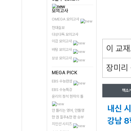
모의고사
OMEGA 모의고사
전대실모
다상다독 모의고사
이감 모의고사
이 교재
바탕 모의고사
상상 모의고사
장미리 
MEGA PICK
EBS 수능완성
EBS 수능특강
책소
윤리의 정석 현자의 돌
내신 
안 틀리는 영어, 안틀영
한 권 질주&한 판 승부
강남 
지인선 시리즈