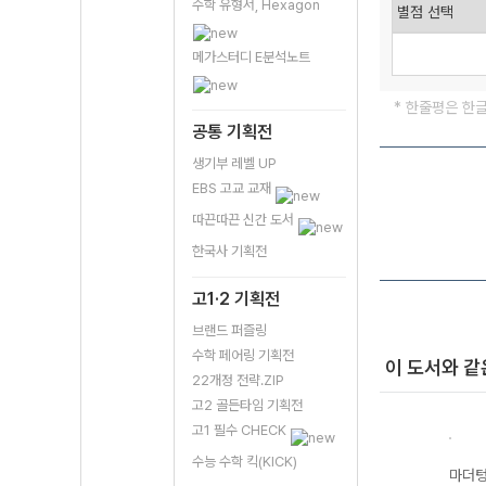
수학 유형서, Hexagon
메가스터디 E분석노트
* 한줄평은 한
공통 기획전
생기부 레벨 UP
EBS 고교 교재
따끈따끈 신간 도서
한국사 기획전
고1·2 기획전
브랜드 퍼즐링
수학 페어링 기획전
이 도서와 같
22개정 전략.ZIP
고2 골든타임 기획전
고1 필수 CHECK
수능 수학 킥(KICK)
마더텅 수능·내신
마더텅