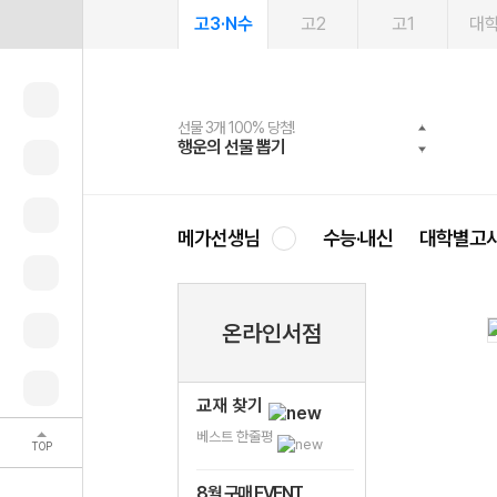
고3·N수
고2
고1
대
선물 3개 100% 당첨!
선물 100% 증정!
여름방학 스터디 캐시백
2027 러셀 단과
스마트러닝앱
메가패스
메가패스 수강생 무료혜택!
사회공헌 캠페인
행운의 선물 뽑기
메가스터디 X 올리브
메가런 썸머스쿨
강사 공개선발
설문 EVENT
3일 무료 체험권
메가클럽 멤버십
희망이룸 메가나눔
영
메가선생님
수능·내신
대학별고
온라인서점
교재 찾기
베스트 한줄평
TOP
8월 구매 EVENT