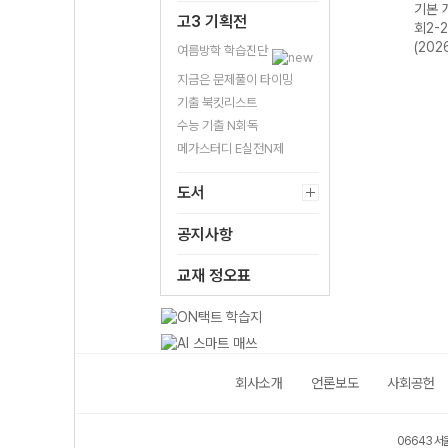
기본 개념 한국사
기본 
고3 기획전
2-22개정
회2-
(2026년)
(202
여름방학 학습진단
지금은 문제풀이 타이밍
기출 북킷리스트
수능 기출 N회독
메가스터디 E실전N제
도서
공지사항
교재 정오표
회사소개
언론보도
사회공헌
06643 서