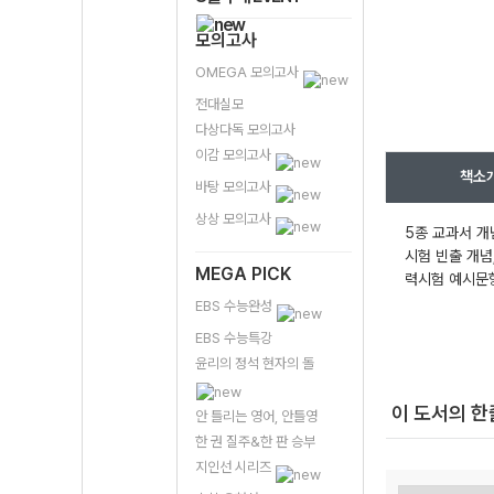
모의고사
OMEGA 모의고사
전대실모
다상다독 모의고사
이감 모의고사
책소
바탕 모의고사
상상 모의고사
5종 교과서 개
시험 빈출 개념
MEGA PICK
력시험 예시문
EBS 수능완성
EBS 수능특강
윤리의 정석 현자의 돌
이 도서의 
안 틀리는 영어, 안틀영
한 권 질주&한 판 승부
지인선 시리즈