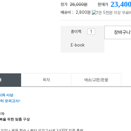
23,40
정가
26,000원
판매가
배송비 :
2,800원
종이책
장바구니
메가스터디
E-book
개
목차
배송/교환/환불
리와 사상
쿼터 모의고사>
 투자
복을 위한 맞춤 구성
요약 + 원문 학습 + 쿼터 모의고사로 3-STEP 집중 훈련