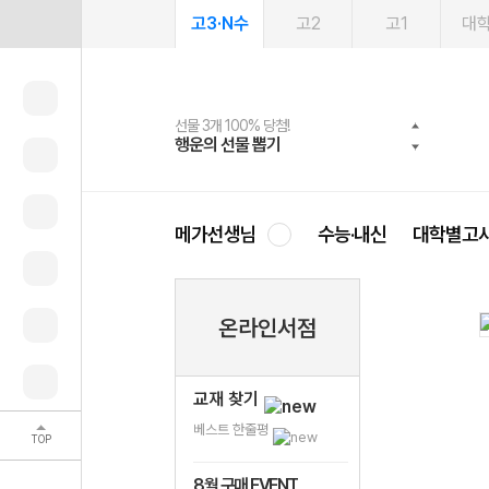
고3·N수
고2
고1
대
선물 3개 100% 당첨!
선물 100% 증정!
여름방학 스터디 캐시백
2027 러셀 단과
스마트러닝앱
메가패스
메가패스 수강생 무료혜택!
사회공헌 캠페인
행운의 선물 뽑기
메가스터디 X 올리브
메가런 썸머스쿨
강사 공개선발
설문 EVENT
3일 무료 체험권
메가클럽 멤버십
희망이룸 메가나눔
영
메가선생님
수능·내신
대학별고
온라인서점
교재 찾기
베스트 한줄평
TOP
8월 구매 EVENT