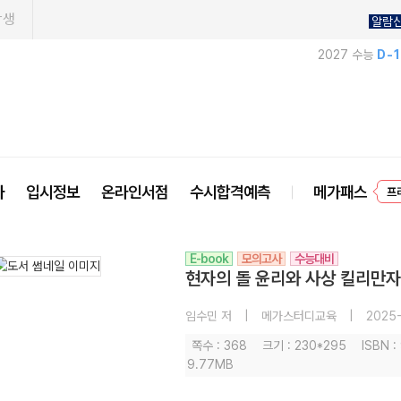
학생
알람
2027 수능
D-
사
입시정보
온라인서점
수시합격예측
메가패스
프
E-book
모의고사
수능대비
현자의 돌 윤리와 사상 킬리만자
임수민 저
|
메가스터디교육
|
2025-
쪽수 : 368
크기 : 230*295
ISBN 
9.77MB