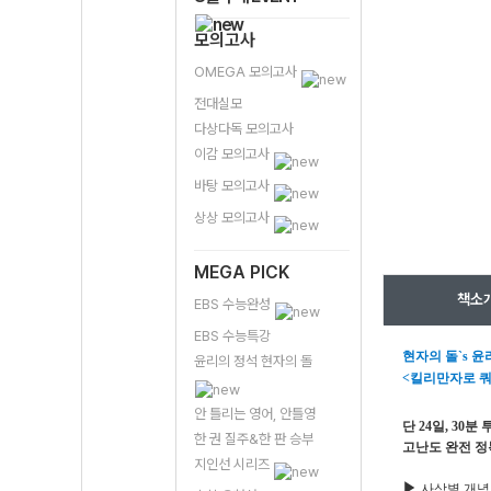
모의고사
OMEGA 모의고사
전대실모
다상다독 모의고사
이감 모의고사
바탕 모의고사
상상 모의고사
MEGA PICK
책소
EBS 수능완성
EBS 수능특강
현자의 돌`s 윤
윤리의 정석 현자의 돌
<킬리만자로 
안 틀리는 영어, 안틀영
단 24일, 30분
한 권 질주&한 판 승부
고난도 완전 정
지인선 시리즈
▶
사상별 개념 