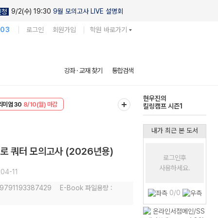
9/2(수) 19:30
9월 모의고사 LIVE 설명회
신청
103
로그인
회원가입
학원 바로가기
다채로운 난도
강좌 · 교재 찾기
통합검색
실전 모의고사
EVENT
8/10(월) 마감
현우진의
리미엄 30
8/10(월) 마감
킬링캠프 시즌1
내가 최근 본 도서
로 쿼터 모의고사 (2026년용)
로그인후
사용하세요.
04-11
: 9791193387429
E-Book 파일용량 :
0/0