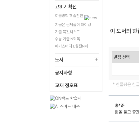
고3 기획전
여름방학 학습진단
지금은 문제풀이 타이밍
이 도서의 
기출 북킷리스트
수능 기출 N회독
메가스터디 E실전N제
도서
공지사항
* 한줄평은 한
교재 정오표
홍*준
현돌 풀고 중