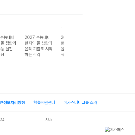
2027 수능대비
2027 수능대비
2026 수능대비
2027 수능대비
현자의 돌 생활과
현자의 돌 생활과
현자의 돌 윤리와
현자의 돌 윤리
윤리 기출로 시작
윤리 킬리만자로
사상 모의고사 시
사상 수능 실전
하는 감각
쿼터 모의고사
즌1
개념 완성
인정보처리방침
학습지원센터
메가스터디그룹 소개
서비스 가입사실 확인
034