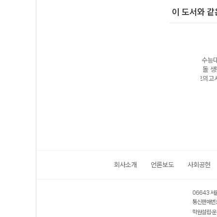
이 도서와 같
능대비
2026 수능대비
2027 수능대비
2027 수능대비
202
생활과
현자의 돌 윤리와
현자의 돌 윤리와
현자의 돌 생활과
현자의
자로
사상 모의고사 시
사상 수능 실전
윤리 모의고사 시
윤리 
사
즌1
개념 완성
즌1
&EB
연계 
회사소개
언론보도
사회공헌
06643 서
통신판매번호
학원설립·운