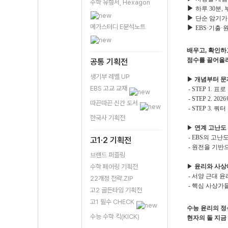
수학 유형서, Hexagon
▶
하루 30분,
▶
단순 암기가 
메가스터디 E분석노트
▶
EBS·기출·
배우고, 확인하
점수를 끌어올
공통 기획전
생기부 레벨 UP
▶ 개념부터 문제
EBS 고교 교재
- STEP 1. 
- STEP 2. 
따끈따끈 신간 도서
- STEP 3. 
한국사 기획전
▶
연계 고난도 
- EBS의 고난
고1·2 기획전
- 원전을 기반
브랜드 퍼즐링
수학 페어링 기획전
▶
윤리와 사상
- 서양 근대 
22개정 전략.ZIP
- 핵심 사상가
고2 골든타임 기획전
고1 필수 CHECK
수능 윤리의 정
수능 수학 킥(KICK)
현자의 돌 지금