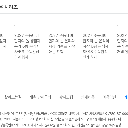
은 시리즈
7 수능대비
2027 수능대비
2027 수능대비
2027 수능대비
 돌 생활과
현자의 돌 윤리와
현자의 돌 윤리와
현자의 돌 생활과
6평 분석서
사상 기출로 시작
사상 6평 분석서
윤리 수능 실전
S 수능완성
하는 감각
&EBS 수능완성
개념 완성
N제
연계 N제
찾아오는길
제휴·단체문의
강사모집
인재채용
이용약관
개
울 서초구 효령로 321 (서초동, 덕원빌딩) 메가스터디교육(주) 대표이사 : 손성은 사업자등록번호 : 780-87-00
 : 2015-서울서초-0678
정보조회 >
신고기관명 : 서울특별시 서초구 호스팅제공자 : (주)케이티
영등록번호 : 제10176호 메가스터디원격학원
정보조회 >
신고기관명 : 서울특별시 강남교육지원청