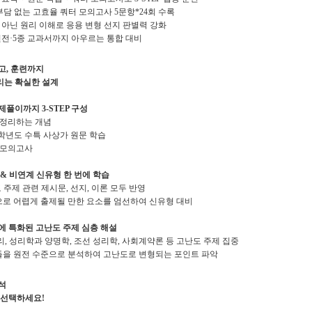
 부담 없는 고효율 쿼터 모의고사 5문항*24회 수록
아닌 원리 이해로 응용 변형 선지 판별력 강화
원전·5종 교과서까지 아우르는 통합 대비
고, 훈련까지
리는 확실한 설계
풀이까지 3-STEP 구성
표로 정리하는 개념
2026학년도 수특 사상가 원문 학습
쿼터 모의고사
& 비연계 신유형 한 번에 학습
도 주제 관련 제시문, 선지, 이론 모두 반영
으로 어렵게 출제될 만한 요소를 엄선하여 신유형 대비
에 특화된 고난도 주제 심층 해설
윤리, 성리학과 양명학, 조선 성리학, 사회계약론 등 고난도 주제 집중
들을 원전 수준으로 분석하여 고난도로 변형되는 포인트 파악
석
 선택하세요!