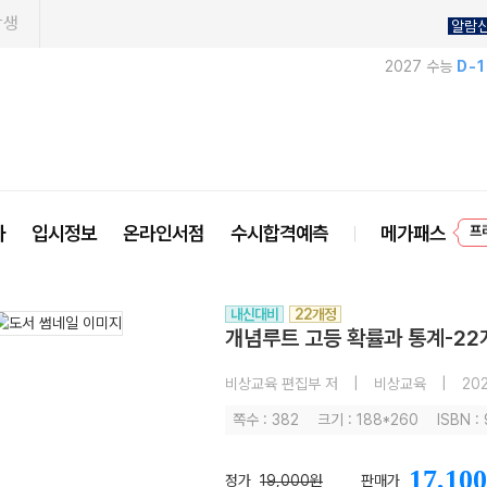
학생
알람
2027 수능
D-
프
사
입시정보
온라인서점
수시합격예측
메가패스
내신대비
22개정
개념루트 고등 확률과 통계-22개
비상교육 편집부 저
|
비상교육
|
202
쪽수 : 382
크기 : 188*260
ISBN :
17,100
정가
19,000원
판매가