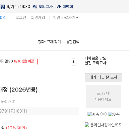
9/2(수) 19:30
9월 모의고사 LIVE 설명회
신청
104
로그인
회원가입
학원 바로가기
현우진의
강좌 · 교재 찾기
통합검색
킬링캠프 시즌1
리미엄 30
8/10(월) 마감
다채로운 난도
EVENT
8/10(월) 마감
실전 모의고사
내가 최근 본 도서
정 (2026년용)
로그인후
사용하세요.
5-02-01
 9791173163111
0/0
(10% 할인)
원