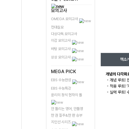
모의고사
OMEGA 모의고사
전대실모
다상다독 모의고사
이감 모의고사
바탕 모의고사
상상 모의고사
책소
MEGA PICK
개념의 다각화로
EBS 수능완성
- 개념 루트!
- 적용 루트!
EBS 수능특강
- 실력 루트!
윤리의 정석 현자의 돌
안 틀리는 영어, 안틀영
한 권 질주&한 판 승부
지인선 시리즈