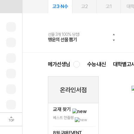
고3·N수
고2
고1
대
선물 3개 100% 당첨!
선물 100% 증정!
여름방학 스터디 캐시백
2027 러셀 단과
스마트러닝앱
메가패스
메가패스 수강생 무료혜택!
사회공헌 캠페인
행운의 선물 뽑기
메가스터디 X 올리브
메가런 썸머스쿨
강사 공개선발
설문 EVENT
3일 무료 체험권
메가클럽 멤버십
희망이룸 메가나눔
영
메가선생님
수능·내신
대학별고
온라인서점
교재 찾기
베스트 한줄평
TOP
8월 구매 EVENT