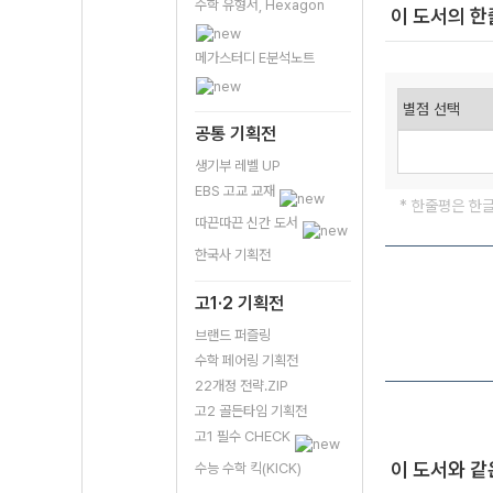
수학 유형서, Hexagon
이 도서의 
메가스터디 E분석노트
공통 기획전
생기부 레벨 UP
EBS 고교 교재
* 한줄평은 한
따끈따끈 신간 도서
한국사 기획전
고1·2 기획전
브랜드 퍼즐링
수학 페어링 기획전
22개정 전략.ZIP
고2 골든타임 기획전
고1 필수 CHECK
이 도서와 같
수능 수학 킥(KICK)