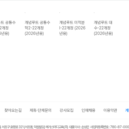
트 공통수
개념루트 공통수
개념루트 미적분
개념루트 대
22개정
학2-22개정
I-22개정 (2026
수-22개정
6년용)
(2026년용)
년용)
(2026년용)
찾아오는길
제휴·단체문의
강사모집
인재채용
이용약관
개
울 서초구 효령로 321 (서초동, 덕원빌딩) 메가스터디교육(주) 대표이사 : 손성은 사업자등록번호 : 780-87-00