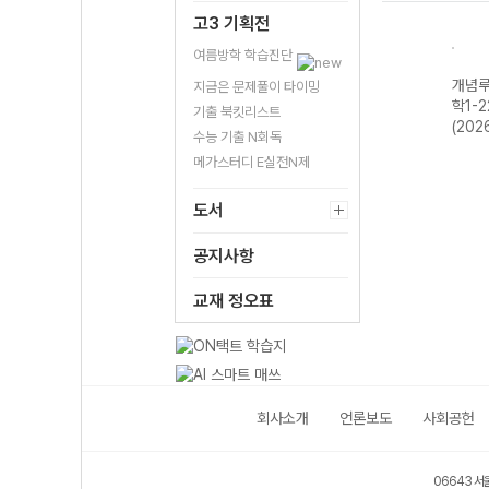
고3 기획전
여름방학 학습진단
개념루
지금은 문제풀이 타이밍
학1-
기출 북킷리스트
(202
수능 기출 N회독
메가스터디 E실전N제
도서
공지사항
교재 정오표
회사소개
언론보도
사회공헌
06643 서