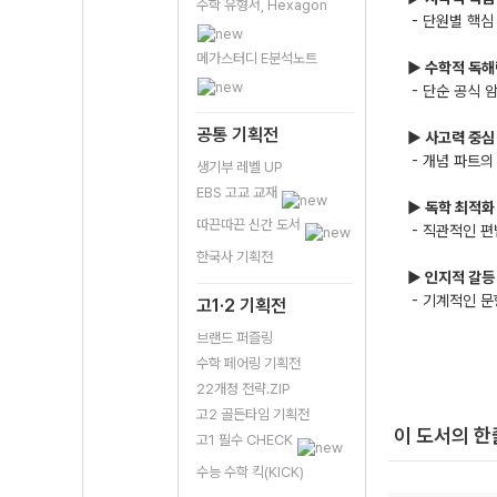
수학 유형서, Hexagon
- 단원별 핵심
메가스터디 E분석노트
▶ 수학적 독해
- 단순 공식 
공통 기획전
▶ 사고력 중심
- 개념 파트의
생기부 레벨 UP
EBS 고교 교재
▶ 독학 최적화
따끈따끈 신간 도서
- 직관적인 편
한국사 기획전
▶ 인지적 갈등
- 기계적인 문
고1·2 기획전
브랜드 퍼즐링
수학 페어링 기획전
22개정 전략.ZIP
고2 골든타임 기획전
이 도서의 
고1 필수 CHECK
수능 수학 킥(KICK)