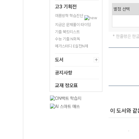
고3 기획전
여름방학 학습진단
지금은 문제풀이 타이밍
기출 북킷리스트
* 한줄평은 한
수능 기출 N회독
메가스터디 E실전N제
도서
공지사항
교재 정오표
이 도서와 같