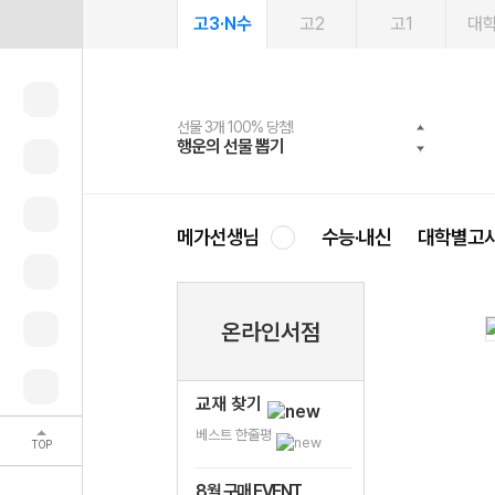
고3·N수
고2
고1
대
선물 3개 100% 당첨!
선물 100% 증정!
여름방학 스터디 캐시백
2027 러셀 단과
스마트러닝앱
메가패스
메가패스 수강생 무료혜택!
사회공헌 캠페인
행운의 선물 뽑기
메가스터디 X 올리브
메가런 썸머스쿨
강사 공개선발
설문 EVENT
3일 무료 체험권
메가클럽 멤버십
희망이룸 메가나눔
영
메가선생님
수능·내신
대학별고
온라인서점
교재 찾기
베스트 한줄평
TOP
8월 구매 EVENT