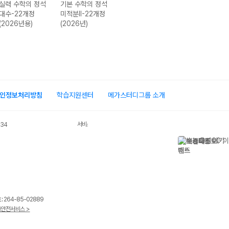
학의 정석
기본 수학의 정석
기본 수학의 정석
실력 수학의 정석
실
2개정
미적분II-22개정
확률과 통계-22
확률과 통계-22
미
년용)
(2026년)
개정 (2026년)
개정 (2026년)
(
인정보처리방침
학습지원센터
메가스터디그룹 소개
서비스 가입사실 확인
034
 264-85-02889
안전서비스 >