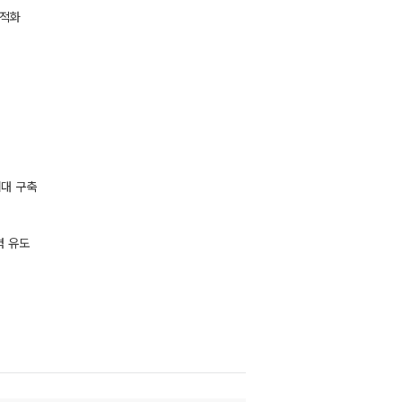
최적화
뼈대 구축
력 유도