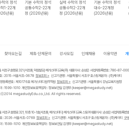
정석
기본 수학의 정석
실력 수학의 정석
기본 수학의 정석
실력 수
개
공통수학2-22개
공통수학2-22개
대수-22개정
대수-2
)
정 (2026년용)
정 (2026년용)
(2026년용)
(2026
찾아오는길
제휴·단체문의
강사모집
인재채용
이용약관
개
울 서초구 효령로 321 (서초동, 덕원빌딩) 메가스터디교육(주) 대표이사 : 손성은 사업자등록번호 : 780-87-00
 : 2015-서울서초-0678
정보조회 >
신고기관명 : 서울특별시 서초구 호스팅제공자 : (주)케이티
영등록번호 : 제10176호 메가스터디원격학원
정보조회 >
신고기관명 : 서울특별시 강남교육지원청
 : 1599-1010 개인정보보호책임자 : 정보보안실 김영무
(keeper@megastudy.net)
tⓒ2014 megastudyEdu.co.,Ltd. All rights reserved.
울 서초구 효령로 321, 10층 10-1호(서초동, 메가스터디) 메가스터디교육 스토어 대표이사 : 손성은 사업자등록번호 :
 : 2026-서울서초-0769
정보조회 >
신고기관명 : 서울특별시 서초구 호스팅제공자 : (주)케이티
구매
 : 1599-1010 개인정보보호책임자 : 정보보안실 김영무
(keeper@megastudy.net)