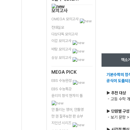
모의고사
OMEGA 모의고사
전대실모
다상다독 모의고사
이감 모의고사
바탕 모의고사
상상 모의고사
책소
MEGA PICK
기본수학의 정석
EBS 수능완성
공식이 도출되는
EBS 수능특강
▶ 추천 대상
윤리의 정석 현자의 돌
- 고등 수학 
안 틀리는 영어, 안틀영
▶ 단원별 구성
한 권 질주&한 판 승부
- 보기 문항 
지인선 시리즈
▶ 시각적 핵심