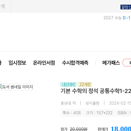
학생
알람
2027 수능
D-
프
사
입시정보
온라인서점
수시합격예측
메가패스
내신대비
22개정
기본 수학의 정석 공통수학1-22
홍성대 저
|
성지출판
|
2024-02-1
쪽수 : 408
크기 : 157*232
ISBN :
18,00
정가
20,000원
판매가