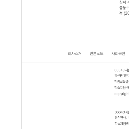
실력 수학의 정석
기본 수학의 정석
실력 수학의 정석
실력 수학의 
미적분II-22개정
미적분I-22개정
미적분I-22개정
공통수학1-22
(2026년)
(2026년용)
(2026년용)
정 (2026년용
회사소개
언론보도
사회공헌
06643 서
통신판매번호
학원설립·운
학습지원센터
copyrigh
06643 서
통신판매번호
학습지원센터