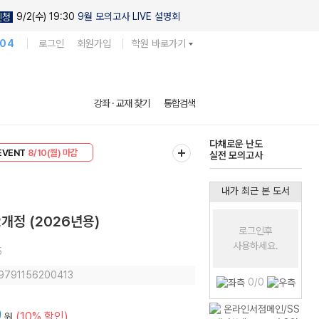
9/2(수) 19:30
9월 모의고사 LIVE 설명회
신청
104
로그인
회원가입
학원 바로가기
현우진의
강좌 · 교재 찾기
통합검색
킬링캠프 시즌1
리미엄 30
8/10(월) 마감
다채로운 난도
EVENT
8/10(월) 마감
실전 모의고사
내가 최근 본 도서
개정 (2026년용)
로그인후
사용하세요.
5
 9791156200413
0/0
0
(10% 할인)
원