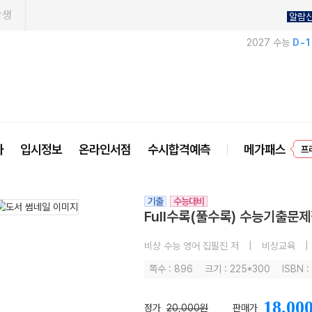
학생
알람
2027 수능
D-
사
입시정보
온라인서점
수시합격예측
메가패스
프
기출
수능대비
Full수록(풀수록) 수능기출문제
비상 수능 영어 집필진 저
|
비상교육
|
쪽수 : 896
크기 : 225*300
ISBN 
18,00
정가
20,000원
판매가