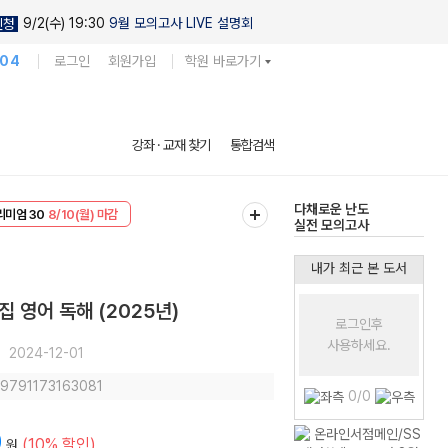
9/2(수) 19:30
9월 모의고사 LIVE 설명회
신청
104
로그인
회원가입
학원 바로가기
현우진의
강좌 · 교재 찾기
통합검색
킬링캠프 시즌1
다채로운 난도
리미엄 30
8/10(월) 마감
실전 모의고사
EVENT
8/10(월) 마감
내가 최근 본 도서
집 영어 독해 (2025년)
로그인후
사용하세요.
2024-12-01
: 9791173163081
0/0
0
(10% 할인)
원