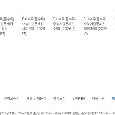
수록(풀수록)
Full수록(풀수록)
Full수록(풀수록)
Full수록(풀수록)
기출문제집
수능기출문제집
수능기출문제집
수능기출문제집
미적분
사회문화 (2026
수학II (2026년)
생명과학I (2026
6년)
년)
년)
찾아오는길
제휴·단체문의
강사모집
인재채용
이용약관
개
울 서초구 효령로 321 (서초동, 덕원빌딩) 메가스터디교육(주) 대표이사 : 손성은 사업자등록번호 : 780-87-00