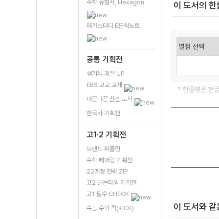
수학 유형서, Hexagon
이 도서의 
메가스터디 E분석노트
공통 기획전
생기부 레벨 UP
EBS 고교 교재
* 한줄평은 한
따끈따끈 신간 도서
한국사 기획전
고1·2 기획전
브랜드 퍼즐링
수학 페어링 기획전
22개정 전략.ZIP
고2 골든타임 기획전
고1 필수 CHECK
이 도서와 같
수능 수학 킥(KICK)