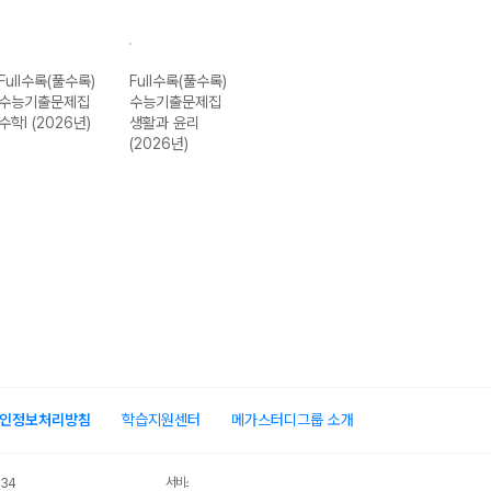
Full수록(풀수록)
Full수록(풀수록)
Full수록(풀수록)
Full수록(풀수록)
수능기출문제집
수능기출문제집
수능기출문제집
수능기출문제집
수학I (2026년)
생활과 윤리
한국 지리 (2026
화학I (2026년)
(2026년)
년)
인정보처리방침
학습지원센터
메가스터디그룹 소개
서비스 가입사실 확인
034