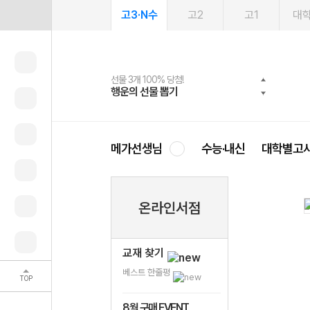
고3·N수
고2
고1
대
선물 3개 100% 당첨!
선물 100% 증정!
여름방학 스터디 캐시백
2027 러셀 단과
스마트러닝앱
메가패스
메가패스 수강생 무료혜택!
사회공헌 캠페인
행운의 선물 뽑기
메가스터디 X 올리브
메가런 썸머스쿨
강사 공개선발
설문 EVENT
3일 무료 체험권
메가클럽 멤버십
희망이룸 메가나눔
영
메가선생님
수능·내신
대학별고
온라인서점
교재 찾기
베스트 한줄평
TOP
8월 구매 EVENT