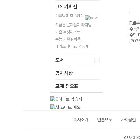
고3 기획전
여름방학 학습진단
수록)
Full수록(풀수록)
Full수록(풀수록)
Full수록(풀수록)
Full
지금은 문제풀이 타이밍
제집
수능기출문제집
수능기출문제집
수능기출문제집
수능
기출 북킷리스트
2026
수학 확률과 통계
국어 독서 (2026
국어 문학 (2026
수학 
수능 기출 N회독
(2026년)
년)
년)
(202
메가스터디 E실전N제
도서
공지사항
교재 정오표
회사소개
언론보도
사회공헌
06643 서