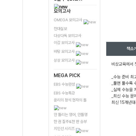
모의고사
OMEGA 모의고사
전대실모
다상다독 모의고사
이감 모의고사
책소
바탕 모의고사
상상 모의고사
비상교육에서 첫
MEGA PICK
_수능 준비 최
_풀면 풀수록 
EBS 수능완성
_실제 수능을 
EBS 수능특강
_최신 수능 문
윤리의 정석 현자의 돌
최신 15개년대
안 틀리는 영어, 안틀영
한 권 질주&한 판 승부
지인선 시리즈