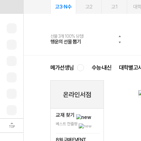
고3·N수
고2
고1
대
선물 3개 100% 당첨!
선물 100% 증정!
여름방학 스터디 캐시백
2027 러셀 단과
스마트러닝앱
메가패스
메가패스 수강생 무료혜택!
사회공헌 캠페인
행운의 선물 뽑기
메가스터디 X 올리브
메가런 썸머스쿨
강사 공개선발
설문 EVENT
3일 무료 체험권
메가클럽 멤버십
희망이룸 메가나눔
영
메가선생님
수능·내신
대학별고
온라인서점
교재 찾기
베스트 한줄평
TOP
8월 구매 EVENT