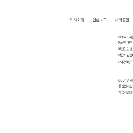
회사소개
언론보도
사회공헌
06643 서
통신판매번호
학원설립·운
학습지원센터
copyrigh
06643 서
통신판매번호
학습지원센터