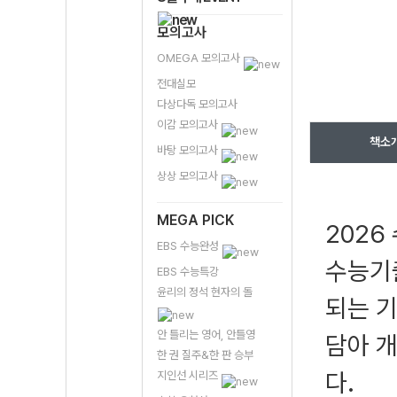
모의고사
OMEGA 모의고사
전대실모
다상다독 모의고사
이감 모의고사
책소
바탕 모의고사
상상 모의고사
MEGA PICK
2026
EBS 수능완성
수능기출
EBS 수능특강
윤리의 정석 현자의 돌
되는 
안 틀리는 영어, 안틀영
담아 개
한 권 질주&한 판 승부
다.
지인선 시리즈