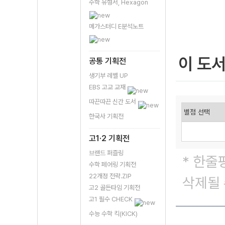
수학 유형서, Hexagon
메가스터디 E분석노트
이 도
공통 기획전
생기부 레벨 UP
EBS 고교 교재
따끈따끈 신간 도서
한국사 기획전
고1·2 기획전
브랜드 퍼즐링
* 한줄
수학 페어링 기획전
22개정 전략.ZIP
삭제될 
고2 골든타임 기획전
고1 필수 CHECK
수능 수학 킥(KICK)