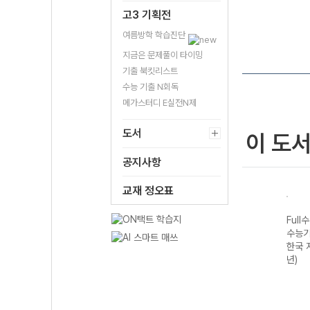
고3 기획전
여름방학 학습진단
지금은 문제풀이 타이밍
기출 북킷리스트
수능 기출 N회독
메가스터디 E실전N제
도서
이 도
공지사항
교재 정오표
수록)
Full수록(풀수록)
Full수록(풀수록)
Full수록(풀수록)
Full
제집
수능기출문제집
수능기출문제집
수능기출문제집
수능
6년)
생명과학I (2026
수학I (2026년)
생활과 윤리
한국 
년)
(2026년)
년)