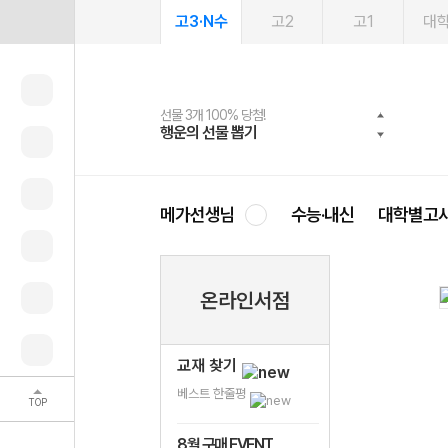
고3·N수
고2
고1
대
선물 3개 100% 당첨!
선물 100% 증정!
여름방학 스터디 캐시백
2027 러셀 단과
스마트러닝앱
메가패스
메가패스 수강생 무료혜택!
사회공헌 캠페인
행운의 선물 뽑기
메가스터디 X 올리브
메가런 썸머스쿨
강사 공개선발
설문 EVENT
3일 무료 체험권
메가클럽 멤버십
희망이룸 메가나눔
영
메가선생님
수능·내신
대학별고
온라인서점
교재 찾기
베스트 한줄평
TOP
8월 구매 EVENT