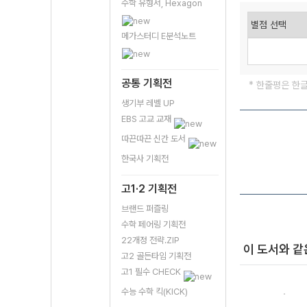
수학 유형서, Hexagon
메가스터디 E분석노트
공통 기획전
* 한줄평은 한
생기부 레벨 UP
EBS 고교 교재
따끈따끈 신간 도서
한국사 기획전
고1·2 기획전
브랜드 퍼즐링
수학 페어링 기획전
22개정 전략.ZIP
이 도서와 같
고2 골든타임 기획전
고1 필수 CHECK
수능 수학 킥(KICK)