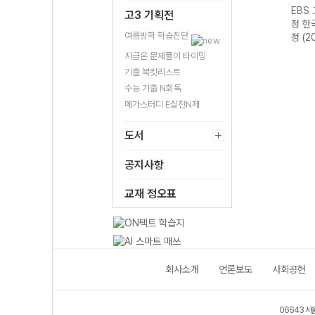
EBS 고등 예비과
EBS 고등 예비과
EBS
고3 기획전
정 통합과학-22
정 공통국어-22
정 한
여름방학 학습진단
개정 (2026년용)
개정 (2026년용)
정 (2
지금은 문제풀이 타이밍
기출 북킷리스트
수능 기출 N회독
메가스터디 E실전N제
도서
공지사항
교재 정오표
회사소개
언론보도
사회공헌
06643 서