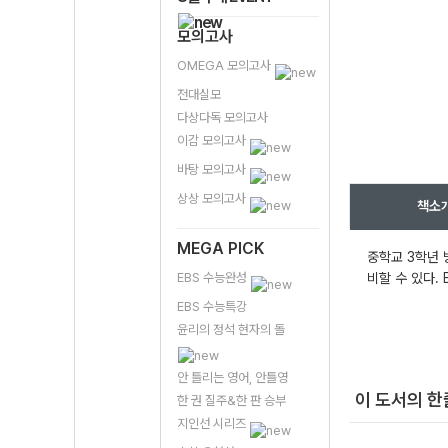
모의고사
OMEGA 모의고사
전대실모
다상다독 모의고사
이감 모의고사
바탕 모의고사
상상 모의고사
책소
MEGA PICK
중학교 3학년 
EBS 수능완성
비할 수 있다.
EBS 수능특강
윤리의 정석 현자의 돌
안 틀리는 영어, 안틀영
이 도서의 
한 권 질주&한 판 승부
지인선 시리즈