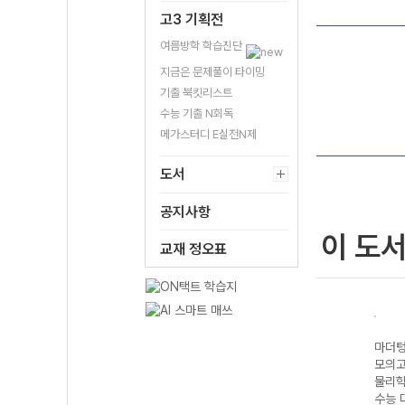
고3 기획전
여름방학 학습진단
지금은 문제풀이 타이밍
기출 북킷리스트
수능 기출 N회독
메가스터디 E실전N제
도서
공지사항
이 도
교재 정오표
기출
마더텅 수능기출
마더텅 수능기출
마더텅 수능기출
마더텅
5회
모의고사 25회
모의고사 30회
모의고사 25회
모의고
지구과학I (2027
수학 영역 (2027
세계지리 (2027
물리학I
 대
수능 대비)
수능 대비)
수능 대비)
수능 