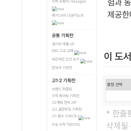
험과 동
수학 유형서, Hexagon
제공한
메가스터디 E분석노트
공통 기획전
생기부 레벨 UP
EBS 고교 교재
이 도
따끈따끈 신간 도서
한국사 기획전
고1·2 기획전
브랜드 퍼즐링
수학 페어링 기획전
22개정 전략.ZIP
고2 골든타임 기획전
* 한줄
고1 필수 CHECK
삭제될 
수능 수학 킥(KICK)