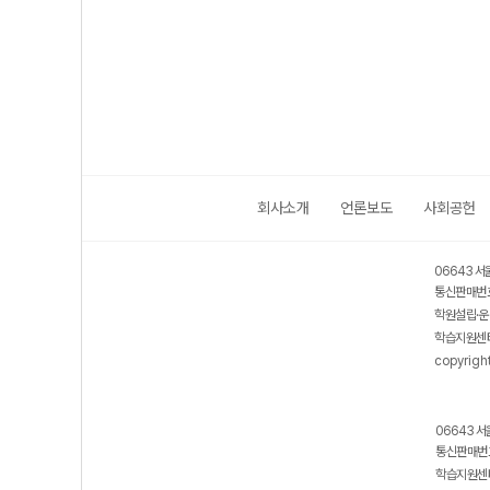
회사소개
언론보도
사회공헌
06643 서
통신판매번호
학원설립·운
학습지원센터
copyrigh
06643 서
통신판매번호
학습지원센터