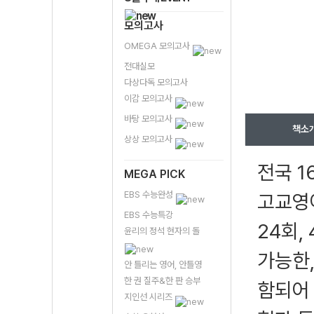
모의고사
OMEGA 모의고사
전대실모
다상다독 모의고사
이감 모의고사
바탕 모의고사
책소
상상 모의고사
전국 1
MEGA PICK
EBS 수능완성
고교영어
EBS 수능특강
24회,
윤리의 정석 현자의 돌
가능한,
안 틀리는 영어, 안틀영
한 권 질주&한 판 승부
함되어 
지인선 시리즈