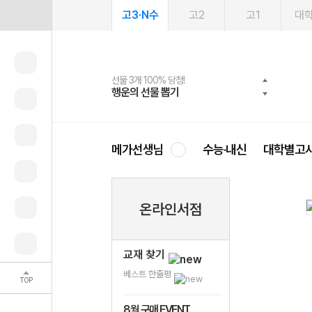
고3·N수
고2
고1
대
선물 3개 100% 당첨!
선물 100% 증정!
여름방학 스터디 캐시백
2027 러셀 단과
스마트러닝앱
메가패스
메가패스 수강생 무료혜택!
사회공헌 캠페인
행운의 선물 뽑기
메가스터디 X 올리브
메가런 썸머스쿨
강사 공개선발
설문 EVENT
3일 무료 체험권
메가클럽 멤버십
희망이룸 메가나눔
영
메가선생님
수능·내신
대학별고
온라인서점
교재 찾기
베스트 한줄평
TOP
8월 구매 EVENT