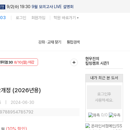
9/2(수) 19:30
9월 모의고사 LIVE 설명회
신청
103
로그인
회원가입
학원 바로가기
강좌 · 교재 찾기
통합검색
현우진의
EVENT
8/10(월) 마감
킬링캠프 시즌1
리미엄 30
8/10(월) 마감
다채로운 난도
실전 모의고사
내가 최근 본 도서
2개정 (2026년용)
로그인후
사용하세요.
S
|
2024-06-30
: 9788954785792
0/0
(10% 할인)
원