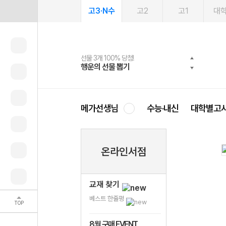
고3·N수
고2
고1
대
선물 3개 100% 당첨!
선물 100% 증정!
여름방학 스터디 캐시백
2027 러셀 단과
스마트러닝앱
메가패스
메가패스 수강생 무료혜택!
사회공헌 캠페인
행운의 선물 뽑기
메가스터디 X 올리브
메가런 썸머스쿨
강사 공개선발
설문 EVENT
3일 무료 체험권
메가클럽 멤버십
희망이룸 메가나눔
영
메가선생님
수능·내신
대학별고
온라인서점
교재 찾기
베스트 한줄평
TOP
8월 구매 EVENT