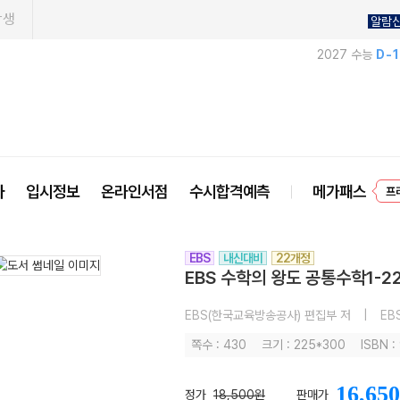
학생
알람
2027 수능
D-
사
입시정보
온라인서점
수시합격예측
메가패스
프
EBS
내신대비
22개정
EBS 수학의 왕도 공통수학1-2
EBS(한국교육방송공사) 편집부 저
|
EB
쪽수 : 430
크기 : 225*300
ISBN 
16,650
정가
18,500원
판매가