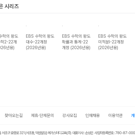
은 시리즈
 수학의 왕도
EBS 수학의 왕도
EBS 수학의 왕도
EBS 수학의 왕도
학2-22개
대수-22개정
확률과 통계-22
미적분I-22개정
026년용)
(2026년용)
개정 (2026년용)
(2026년용)
찾아오는길
제휴·단체문의
강사모집
인재채용
이용약관
개
울 서초구 효령로 321 (서초동, 덕원빌딩) 메가스터디교육(주) 대표이사 : 손성은 사업자등록번호 : 780-87-00