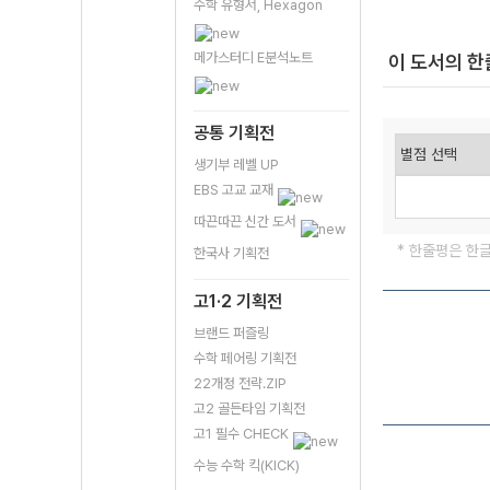
수학 유형서, Hexagon
메가스터디 E분석노트
이 도서의 
공통 기획전
생기부 레벨 UP
EBS 고교 교재
따끈따끈 신간 도서
* 한줄평은 한
한국사 기획전
고1·2 기획전
브랜드 퍼즐링
수학 페어링 기획전
22개정 전략.ZIP
고2 골든타임 기획전
고1 필수 CHECK
수능 수학 킥(KICK)