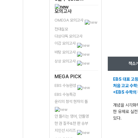
모의고사
OMEGA 모의고사
전대실모
다상다독 모의고사
이감 모의고사
바탕 모의고사
상상 모의고사
책소
MEGA PICK
EBS 대표 고
EBS 수능완성
처음 고교 수학
<EBS 수학의
EBS 수능특강
윤리의 정석 현자의 돌
개념을 시각화하
한 유제로 실전
안 틀리는 영어, 안틀영
있다.
한 권 질주&한 판 승부
지인선 시리즈