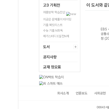
이 도서와 같
고3 기획전
여름방학 학습진단
지금은 문제풀이 타이밍
기출 북킷리스트
EBS
수능 기출 N회독
공통수
메가스터디 E실전N제
정 (2
도서
공지사항
교재 정오표
회사소개
언론보도
사회공헌
06643 서