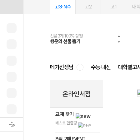
고3·N수
고2
고1
대
선물 3개 100% 당첨!
선물 100% 증정!
여름방학 스터디 캐시백
2027 러셀 단과
스마트러닝앱
메가패스
메가패스 수강생 무료혜택!
사회공헌 캠페인
행운의 선물 뽑기
메가스터디 X 올리브
메가런 썸머스쿨
강사 공개선발
설문 EVENT
3일 무료 체험권
메가클럽 멤버십
희망이룸 메가나눔
영
메가선생님
수능·내신
대학별고
온라인서점
교재 찾기
베스트 한줄평
TOP
8월 구매 EVENT