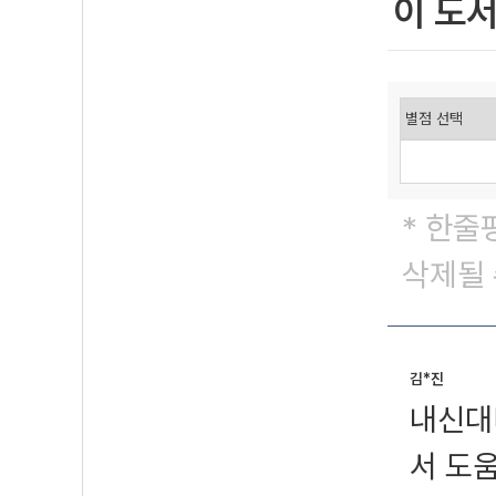
이 도
* 한줄
삭제될 
김*진
내신대
서 도