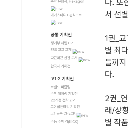
다. 또
수학 유형서, Hexagon
서 선
메가스터디 E분석노트
공통 기획전
1권_교
생기부 레벨 UP
별 최
EBS 고교 교재
따끈따끈 신간 도서
들까지 
한국사 기획전
다.
고1·2 기획전
브랜드 퍼즐링
수학 페어링 기획전
2권_연
22개정 전략.ZIP
고2 골든타임 기획전
래/상황
고1 필수 CHECK
별 작품
수능 수학 킥(KICK)