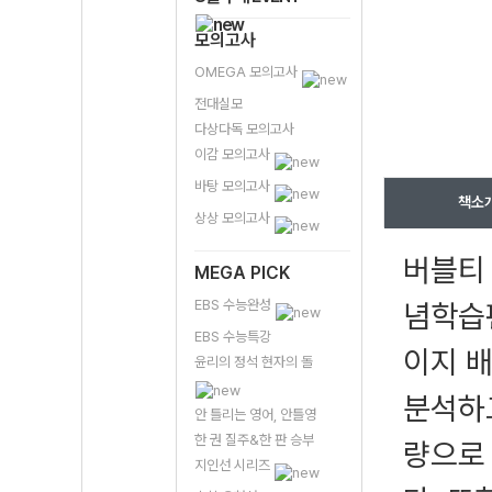
모의고사
OMEGA 모의고사
전대실모
다상다독 모의고사
이감 모의고사
바탕 모의고사
책소
상상 모의고사
버블티
MEGA PICK
EBS 수능완성
념학습편
EBS 수능특강
이지 
윤리의 정석 현자의 돌
분석하고
안 틀리는 영어, 안틀영
한 권 질주&한 판 승부
량으로
지인선 시리즈