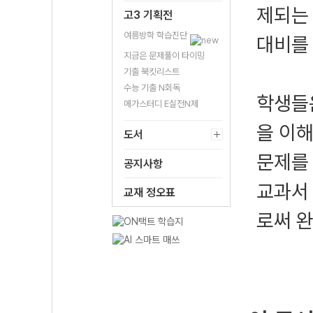
제되는 
고3 기획전
여름방학 학습진단
대비를 
지금은 문제풀이 타이밍
기출 북킷리스트
수능 기출 N회독
학생들
메가스터디 E실전N제
을 이해
도서
문제를 
공지사항
교과서
교재 정오표
로써 완