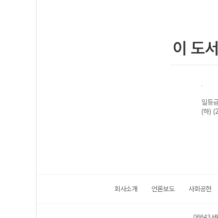
이 도
일등급
(하) 
회사소개
언론보도
사회공헌
06643 서