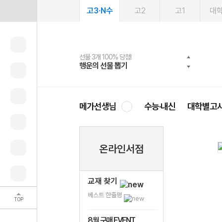
고3·N수
고2
고1
대
선물 3개 100% 당첨!
선물 100% 증정!
2027 러셀 단과
스마트러닝앱
메가패스
메가패스 수강생 무료혜택!
사회공헌 캠페인
행운의 선물 뽑기
메가스터디 X 올리브
강사 공개선발
설문 EVENT
3일 무료 체험권
메가클럽 멤버십
희망이룸 메가나눔
영
메가선생님
수능·내신
대학별고
온라인서점
교재 찾기
베스트 한줄평
TOP
8월 구매 EVENT