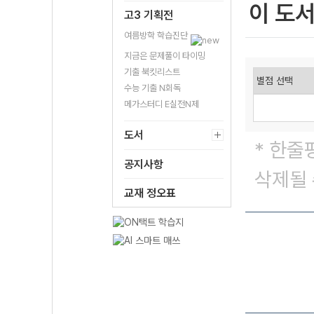
이 도
고3 기획전
여름방학 학습진단
지금은 문제풀이 타이밍
기출 북킷리스트
수능 기출 N회독
메가스터디 E실전N제
도서
* 한줄
공지사항
삭제될 
교재 정오표