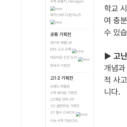
수학 유형서, Hexagon
학교 시
메가스터디 E분석노트
여 충분
수 있습
공통 기획전
생기부 레벨 UP
EBS 고교 교재
▶ 고난
따끈따끈 신간 도서
개념과
한국사 기획전
적 사
고1·2 기획전
브랜드 퍼즐링
니다.
수학 페어링 기획전
22개정 전략.ZIP
고2 골든타임 기획전
고1 필수 CHECK
수능 수학 킥(KICK)