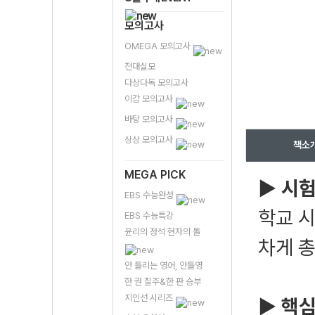
모의고사
OMEGA 모의고사
전대실모
다상다독 모의고사
이감 모의고사
바탕 모의고사
상상 모의고사
책소
MEGA PICK
▶ 시
EBS 수능완성
학교 시
EBS 수능특강
윤리의 정석 현자의 돌
차게 
안 틀리는 영어, 안틀영
한 권 질주&한 판 승부
지인선 시리즈
▶ 핵심 