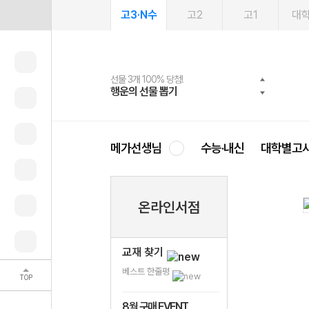
고3·N수
고2
고1
대
선물 3개 100% 당첨!
선물 100% 증정!
여름방학 스터디 캐시백
2027 러셀 단과
스마트러닝앱
메가패스
메가패스 수강생 무료혜택!
사회공헌 캠페인
행운의 선물 뽑기
메가스터디 X 올리브
메가런 썸머스쿨
강사 공개선발
설문 EVENT
3일 무료 체험권
메가클럽 멤버십
희망이룸 메가나눔
영
메가선생님
수능·내신
대학별고
온라인서점
교재 찾기
베스트 한줄평
TOP
8월 구매 EVENT