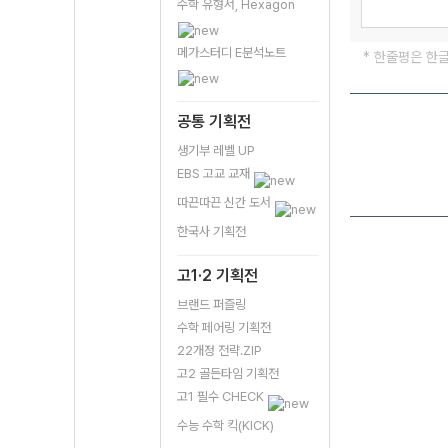
수학 유형서, Hexagon
메가스터디 E분석노트
* 한줄평은 한
공통 기획전
생기부 레벨 UP
EBS 고교 교재
따끈따끈 신간 도서
한국사 기획전
고1·2 기획전
브랜드 퍼즐링
수학 페어링 기획전
22개정 전략.ZIP
고2 골든타임 기획전
고1 필수 CHECK
수능 수학 킥(KICK)