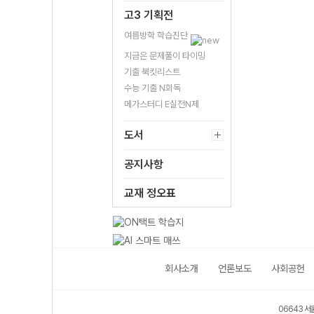
고3 기획전
여름방학 학습진단
지금은 문제풀이 타이밍
기출 북킷리스트
수능 기출 N회독
메가스터디 E실전N제
도서
공지사항
교재 정오표
회사소개
언론보도
사회공헌
06643 서