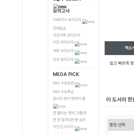
모의고사
OMEGA 모의고사
전대실모
다상다독 모의고사
이감 모의고사
책소
바탕 모의고사
상상 모의고사
쉽고 빠르게 정
MEGA PICK
EBS 수능완성
EBS 수능특강
윤리의 정석 현자의 돌
이 도서의 
안 틀리는 영어, 안틀영
한 권 질주&한 판 승부
지인선 시리즈